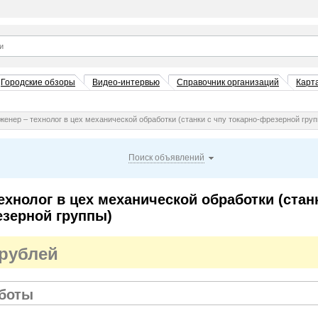
Городские обзоры
Видео-интервью
Справочник организаций
Карт
женер – технолог в цех механической обработки (станки с чпу токарно-фрезерной гру
Поиск объявлений
ехнолог в цех механической обработки (стан
езерной группы)
 рублей
аботы