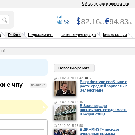
Войти или зарегистрироваться
82.16
94.83
%
65
66
а
Работа
Недвижимость
Фотогалерея города
Консультации
ппы)
Новости о работе
27.02.2020 17:42
6
В префектуре сообщили о
ки с чпу
вакансия
росте средней зарплаты в
Зеленограде
27.02.2020 13:45
В Зеленограде
повысились рождаемость
и безработица
02.12.2015 17:50
В ДК «МИЭТ» пройдет
очередная ярмарка