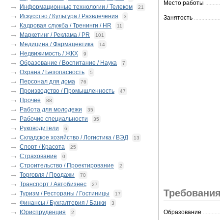
Место работы
..........
Информационные технологии / Телеком
21
Искусство / Культура / Развлечения
3
Занятость
.................
Кадровая служба / Тренинги / HR
11
Маркетинг / Реклама / PR
101
Медицина / Фармацевтика
14
Недвижимость / ЖКХ
9
Образование / Воспитание / Наука
7
Охрана / Безопасность
5
Персонал для дома
76
Производство / Промышленность
47
Прочее
88
Работа для молодежи
35
Рабочие специальности
35
Руководители
6
Складское хозяйство / Логистика / ВЭД
13
Спорт / Красота
25
Страхование
0
Строительство / Проектирование
2
Торговля / Продажи
70
Транспорт / Автобизнес
27
Требования
Туризм / Рестораны / Гостиницы
17
Финансы / Бухгалтерия / Банки
3
Юриспруденция
Образование
...........
2