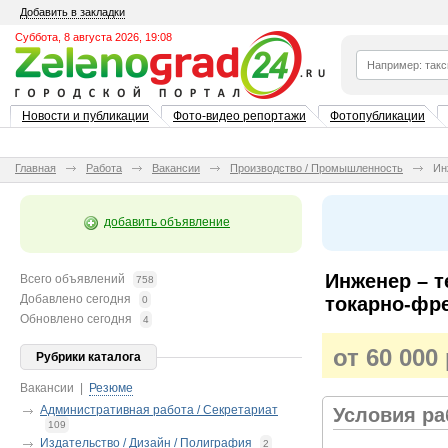
Добавить в закладки
Суббота, 8 августа 2026, 19:08
Новости и публикации
Фото-видео репортажи
Фотопубликации
Главная
Работа
Вакансии
Производство / Промышленность
Ин
добавить объявление
Инженер – т
Всего объявлений
758
Добавлено сегодня
токарно-фр
0
Обновлено сегодня
4
от 60 000
Рубрики каталога
Вакансии
|
Резюме
Административная работа / Секретариат
Условия р
109
Издательство / Дизайн / Полиграфия
2