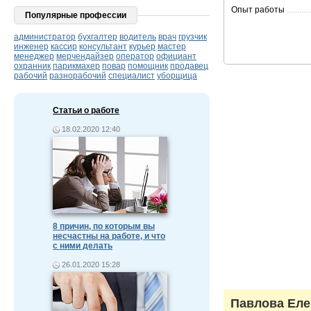
Опыт работы
...........
Популярные профессии
администратор
бухгалтер
водитель
врач
грузчик
инженер
кассир
консультант
курьер
мастер
менеджер
мерчендайзер
оператор
официант
охранник
парикмахер
повар
помощник
продавец
рабочий
разнорабочий
специалист
уборщица
Статьи о работе
18.02.2020 12:40
8 причин, по которым вы
несчастны на работе, и что
с ними делать
26.01.2020 15:28
Павлова Еле