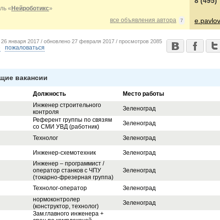
8 (495)
ль «
Нейроботикс
»
все объявления автора
e.pavlo
7
о
26 января 2017 /
обновлено
27 февраля 2017 /
просмотров
2085
е
пожаловаться
щие вакансии
Должность
Место работы
Инженер строительного
Зеленоград
контроля
Референт группы по связям
Зеленоград
со СМИ УВД (работник)
Технолог
Зеленоград
Инженер-схемотехник
Зеленоград
Инженер – программист /
оператор станков с ЧПУ
Зеленоград
(токарно-фрезерная группа)
Технолог-оператор
Зеленоград
нормоконтролер
Зеленоград
(конструктор, технолог)
Зам.главного инженера +