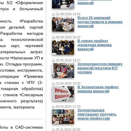
.........................................
ты 5/2 •Оформление
вакансий
пуск и больничный
.................................
22.09.2015 14:42
Всего 26 компаний
ность •Разработка
поучаствовали в ярмарке
вакансий
ния деталей, партий
 Разработка методов
08.09.2015 10:22
ка технологической
В городе пройдет
очередная ярмарка
ных карт, чертежей
вакансий
териальных затрат,
ости •Написание УП в
25.05.2015 13:17
ах. Отладка программ,
Зеленоградскую ярмарку
вакансий посетили 837
готовки, инструмента,
человек
операции •Привязка
а станках с ЧПУ (3-
13.05.2015 10:02
В Зеленограде пройдет
токарная обработка)
ярмарка вакансий
е станков •Слесарные
нечного результата)
мента, материала
26.02.2015 17:23
Зеленоградцев
приглашают получить
новую профессию
.......................................
боты в CAD-системах
25.11.2014 18:39