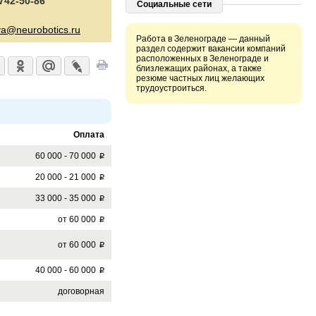
 742-50-86
Социальные сети
va@neurobotics.ru
Работа в Зеленограде — данный
раздел содержит вакансии компаний
расположенных в Зеленограде и
близлежащих районах, а также
резюме частных лиц желающих
трудоустроиться.
Оплата
60 000 - 70 000
p
20 000 - 21 000
p
33 000 - 35 000
p
от 60 000
p
от 60 000
p
40 000 - 60 000
p
договорная