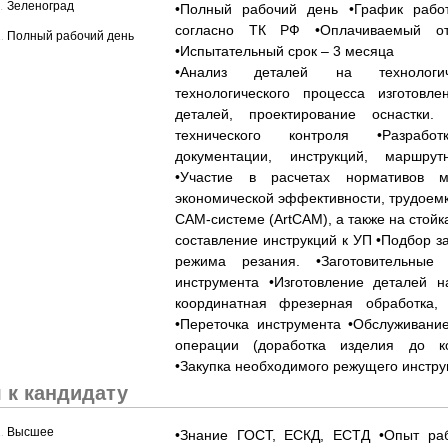
.....................................................................................................................................................
Зеленоград
•Полный рабочий день •График рабо
согласно ТК РФ •Оплачиваемый от
......................................................................................................................................................
Полный рабочий день
•Испытательный срок – 3 месяца
•Анализ деталей на технологич
технологического процесса изготовле
деталей, проектирование оснастки.
технического контроля •Разработ
документации, инструкций, маршрут
•Участие в расчетах нормативов ма
экономической эффективности, трудоемк
CAM-системе (ArtCAM), а также на стойк
составление инструкций к УП •Подбор за
режима резания. •Заготовительные 
инструмента •Изготовление деталей н
координатная фрезерная обработка, 
•Переточка инструмента •Обслуживани
операции (доработка изделия до ко
•Закупка необходимого режущего инстру
 к кандидату
......................................................................................................................................................
Высшее
•Знание ГОСТ, ЕСКД, ЕСТД •Опыт ра