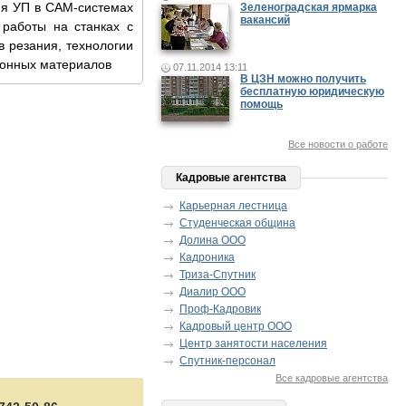
ия УП в CAM-системах
Зеленоградская ярмарка
.......................................
вакансий
 работы на станках с
в резания, технологии
ионных материалов
07.11.2014 13:11
В ЦЗН можно получить
бесплатную юридическую
помощь
Все новости о работе
Кадровые агентства
Карьерная лестница
Студенческая община
Долина ООО
Кадроника
Триза-Спутник
Диалир ООО
Проф-Кадровик
Кадровый центр ООО
Центр занятости населения
Спутник-персонал
Все кадровые агентства