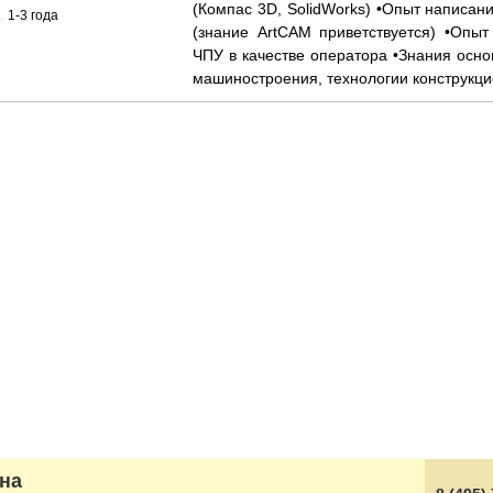
(Компас 3D, SolidWorks) •Опыт написан
......................................................................................................................................................
1-3 года
(знание ArtCAM приветствуется) •Опыт
ЧПУ в качестве оператора •Знания осно
машиностроения, технологии конструкц
на