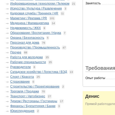
Занятость
.................
Информационные технологии / Телеком
21
Искусство / Культура / Развлечения
3
Кадровая служба / Тренинги / HR
11
Маркетинг / Реклама / PR
101
Медицина / Фармацевтика
14
Недвижимость / ЖКХ
9
Образование / Воспитание / Наука
7
Охрана / Безопасность
5
Персонал для дома
76
Производство / Промышленность
47
Прочее
88
Работа для молодежи
35
Рабочие специальности
35
Руководители
Требования
6
Складское хозяйство / Логистика / ВЭД
13
Спорт / Красота
25
Опыт работы
...........
Страхование
0
Строительство / Проектирование
2
Торговля / Продажи
70
Денис
Транспорт / Автобизнес
27
Туризм / Рестораны / Гостиницы
17
Прямой работодате
Финансы / Бухгалтерия / Банки
3
Юриспруденция
2