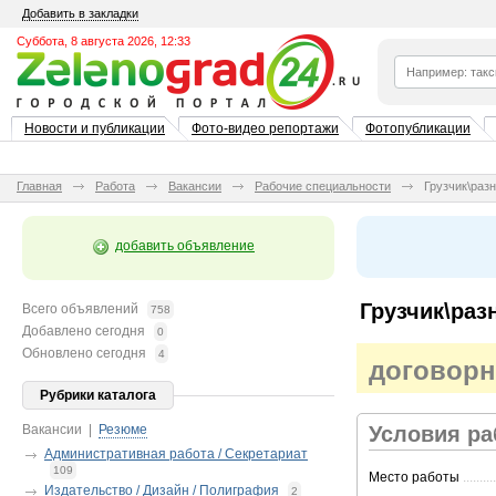
Добавить в закладки
Суббота, 8 августа 2026, 12:33
Новости и публикации
Фото-видео репортажи
Фотопубликации
Главная
Работа
Вакансии
Рабочие специальности
Грузчик\раз
добавить объявление
Грузчик\раз
Всего объявлений
758
Добавлено сегодня
0
Обновлено сегодня
4
договорн
Рубрики каталога
Вакансии
|
Резюме
Условия р
Административная работа / Секретариат
109
Место работы
..........
Издательство / Дизайн / Полиграфия
2