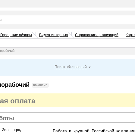
Городские обзоры
Видео-интервью
Справочник организаций
Карт
норабочий
Поиск объявлений
норабочий
вакансия
ая оплата
аботы
.....................................................................................................................................................
Зеленоград
Работа в крупной Российской компани