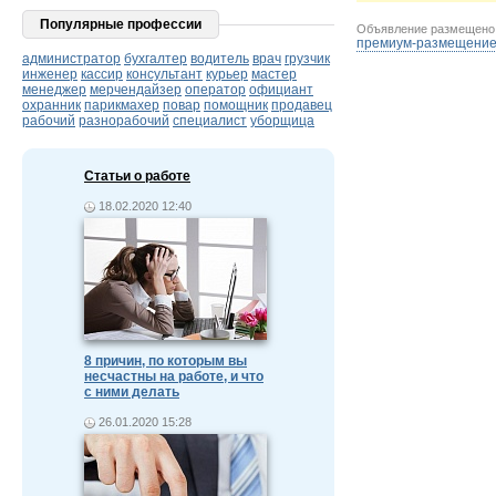
Популярные профессии
Объявление размещен
премиум-размещени
администратор
бухгалтер
водитель
врач
грузчик
инженер
кассир
консультант
курьер
мастер
менеджер
мерчендайзер
оператор
официант
охранник
парикмахер
повар
помощник
продавец
рабочий
разнорабочий
специалист
уборщица
Статьи о работе
18.02.2020 12:40
8 причин, по которым вы
несчастны на работе, и что
с ними делать
26.01.2020 15:28