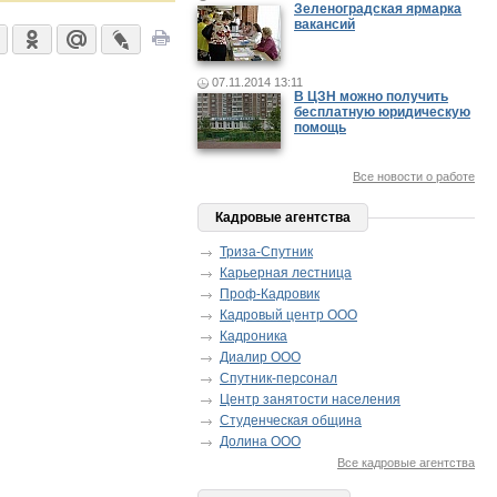
Зеленоградская ярмарка
вакансий
07.11.2014 13:11
В ЦЗН можно получить
бесплатную юридическую
помощь
Все новости о работе
Кадровые агентства
Триза-Спутник
Карьерная лестница
Проф-Кадровик
Кадровый центр ООО
Кадроника
Диалир ООО
Спутник-персонал
Центр занятости населения
Студенческая община
Долина ООО
Все кадровые агентства