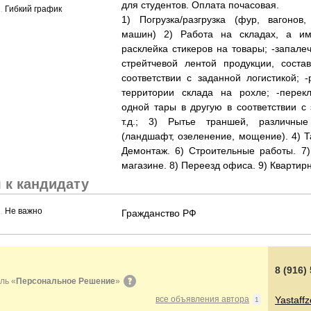
для студентов. Оплата почасовая.
......................................................................................................................................................
Гибкий график
1) Погрузка/разгрузка (фур, вагонов
машин) 2) Работа на складах, а име
расклейка стикеров на товары; -запале
стрейтчевой лентой продукции, соста
соответствии с заданной логистикой; -
территории склада на рохле; -перек
одной тары в другую в соответствии с 
т.д.; 3) Рытье траншей, различны
(ландшафт, озеленение, мощение). 4) Т
Демонтаж. 6) Строительные работы. 7)
магазине. 8) Переезд офиса. 9) Квартир
 к кандидату
......................................................................................................................................................
Не важно
Гражданство РФ
8 (916)
ль «
Персональное Решение
»
все объявления автора
Yastaff
1