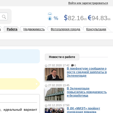
Войти или зарегистрироваться
82.16
94.83
%
65
66
а
Работа
Недвижимость
Фотогалерея города
Консультации
Новости о работе
27.02.2020 17:42
6
В префектуре сообщили о
росте средней зарплаты в
Зеленограде
27.02.2020 13:45
В Зеленограде
повысились рождаемость
и безработица
02.12.2015 17:50
В ДК «МИЭТ» пройдет
.........................................
и, идеальный вариант
очередная ярмарка