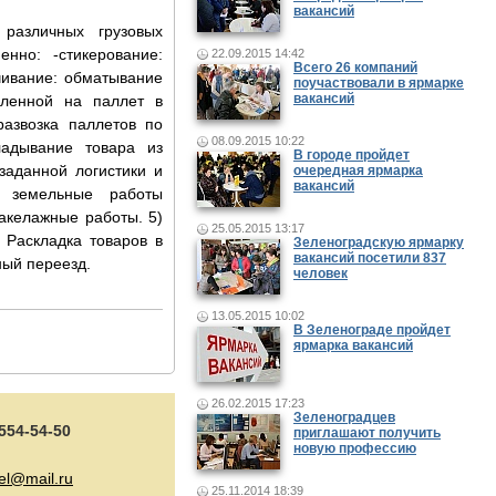
вакансий
.................................
, различных грузовых
нно: -стикерование:
22.09.2015 14:42
Всего 26 компаний
чивание: обматывание
поучаствовали в ярмарке
вакансий
вленной на паллет в
развозка паллетов по
08.09.2015 10:22
ладывание товара из
В городе пройдет
заданной логистики и
очередная ярмарка
вакансий
е земельные работы
акелажные работы. 5)
25.05.2015 13:17
 Раскладка товаров в
Зеленоградскую ярмарку
вакансий посетили 837
ный переезд.
человек
13.05.2015 10:02
В Зеленограде пройдет
.......................................
ярмарка вакансий
26.02.2015 17:23
Зеленоградцев
 554-54-50
приглашают получить
новую профессию
zel@mail.ru
25.11.2014 18:39