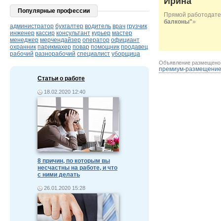
Ирина
Популярные профессии
Прямой работодате
балконы"
»
администратор
бухгалтер
водитель
врач
грузчик
инженер
кассир
консультант
курьер
мастер
менеджер
мерчендайзер
оператор
официант
охранник
парикмахер
повар
помощник
продавец
рабочий
разнорабочий
специалист
уборщица
Объявление размещен
премиум-размещени
Статьи о работе
18.02.2020 12:40
8 причин, по которым вы
несчастны на работе, и что
с ними делать
26.01.2020 15:28