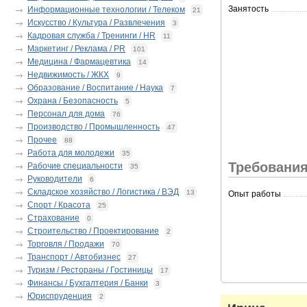
Занятость
.................
Информационные технологии / Телеком
21
Искусство / Культура / Развлечения
3
Кадровая служба / Тренинги / HR
11
Маркетинг / Реклама / PR
101
Медицина / Фармацевтика
14
Недвижимость / ЖКХ
9
Образование / Воспитание / Наука
7
Охрана / Безопасность
5
Персонал для дома
76
Производство / Промышленность
47
Прочее
88
Работа для молодежи
35
Требования
Рабочие специальности
35
Руководители
6
Складское хозяйство / Логистика / ВЭД
13
Опыт работы
...........
Спорт / Красота
25
Страхование
0
Строительство / Проектирование
2
Торговля / Продажи
70
Транспорт / Автобизнес
27
Туризм / Рестораны / Гостиницы
17
Финансы / Бухгалтерия / Банки
3
Юриспруденция
2