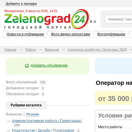
Добавить в закладки
Воскресенье, 9 августа 2026, 14:01
Новости и публикации
Фото-видео репортажи
Фотопубликации
Главная
Работа
Вакансии
Складское хозяйство / Логистика / ВЭД
добавить объявление
Оператор на
Всего объявлений
758
Добавлено сегодня
0
Обновлено сегодня
0
от 35 000
Рубрики каталога
Вакансии
|
Резюме
Условия р
Административная работа / Секретариат
109
Место работы
..........
Издательство / Дизайн / Полиграфия
2