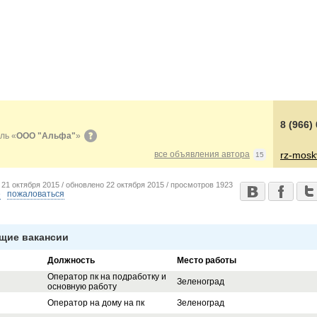
8 (966)
ль «
ООО "Альфа"
»
все объявления автора
rz-mosk
15
о
21 октября 2015 /
обновлено
22 октября 2015 /
просмотров
1923
е
пожаловаться
щие вакансии
Должность
Место работы
Оператор пк на подработку и
Зеленоград
основную работу
Оператор на дому на пк
Зеленоград