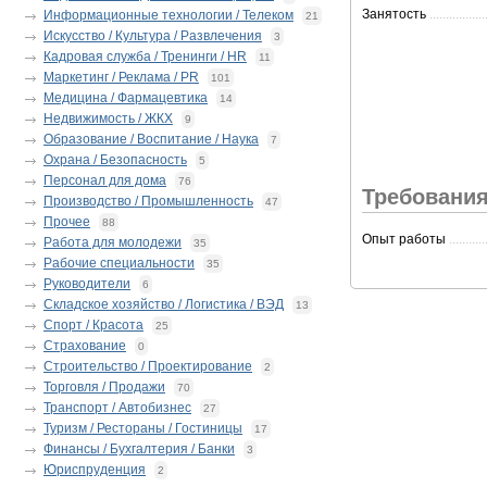
Занятость
.................
Информационные технологии / Телеком
21
Искусство / Культура / Развлечения
3
Кадровая служба / Тренинги / HR
11
Маркетинг / Реклама / PR
101
Медицина / Фармацевтика
14
Недвижимость / ЖКХ
9
Образование / Воспитание / Наука
7
Охрана / Безопасность
5
Персонал для дома
76
Требования
Производство / Промышленность
47
Прочее
88
Опыт работы
...........
Работа для молодежи
35
Рабочие специальности
35
Руководители
6
Складское хозяйство / Логистика / ВЭД
13
Спорт / Красота
25
Страхование
0
Строительство / Проектирование
2
Торговля / Продажи
70
Транспорт / Автобизнес
27
Туризм / Рестораны / Гостиницы
17
Финансы / Бухгалтерия / Банки
3
Юриспруденция
2