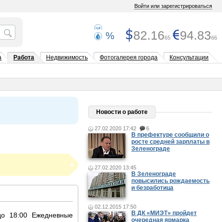
Войти или зарегистрироваться
82.16
94.83
%
65
66
а
Работа
Недвижимость
Фотогалерея города
Консультации
Новости о работе
27.02.2020 17:42
6
В префектуре сообщили о
росте средней зарплаты в
Зеленограде
27.02.2020 13:45
В Зеленограде
повысились рождаемость
и безработица
02.12.2015 17:50
В ДК «МИЭТ» пройдет
.........................................
до 18:00 Ежедневные
очередная ярмарка