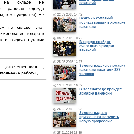
а на складе не
вакансий
.................................
тся рабочая одежда
м, кто нуждается) Не
22.09.2015 14:42
Всего 26 компаний
поучаствовали в ярмарке
вакансий
ом на складе ,учет
аименования товара в
08.09.2015 10:22
ов и выдача путевых
В городе пройдет
очередная ярмарка
вакансий
25.05.2015 13:17
Зеленоградскую ярмарку
.......................................
 ,ответственность ,
вакансий посетили 837
ыполнение работы ,
человек
13.05.2015 10:02
В Зеленограде пройдет
ярмарка вакансий
26.02.2015 17:23
Зеленоградцев
приглашают получить
новую профессию
25.11.2014 18:39