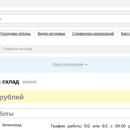
Городские обзоры
Видео-интервью
Справочник организаций
Карт
Оператор на склад
Поиск объявлений
 склад
вакансия
 рублей
аботы
.....................................................................................................................................................
Зеленоград
График работы 5/2 или 6/1 с 09:00 