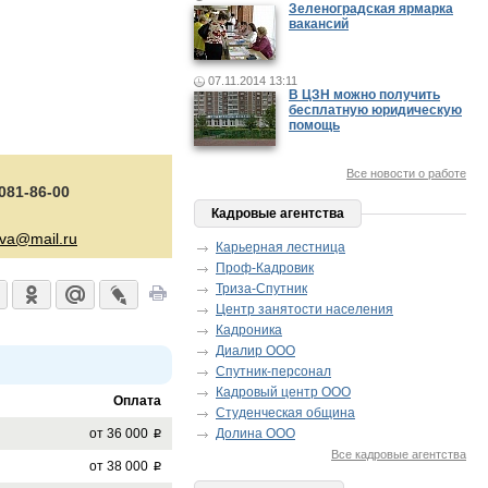
Зеленоградская ярмарка
вакансий
07.11.2014 13:11
В ЦЗН можно получить
бесплатную юридическую
помощь
Все новости о работе
 081-86-00
Кадровые агентства
va@mail.ru
Карьерная лестница
Проф-Кадровик
Триза-Спутник
Центр занятости населения
Кадроника
Диалир ООО
Спутник-персонал
Кадровый центр ООО
Оплата
Студенческая община
от 36 000
Долина ООО
p
Все кадровые агентства
от 38 000
p