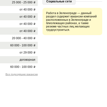
Социальные сети
25 000 - 25 000
p
от 40 000
p
Работа в Зеленограде — данный
раздел содержит вакансии компаний
от 40 000
p
расположенных в Зеленограде и
близлежащих районах, а также
от 40 000
p
резюме частных лиц желающих
трудоустроиться.
от 40 000
p
20 000 - 40 000
p
60 000 - 100 000
p
от 29 000
p
договорная
60 000 - 100 000
p
Все подходящие вакансии