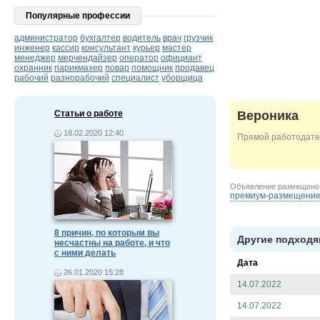
Популярные профессии
администратор
бухгалтер
водитель
врач
грузчик
инженер
кассир
консультант
курьер
мастер
менеджер
мерчендайзер
оператор
официант
охранник
парикмахер
повар
помощник
продавец
рабочий
разнорабочий
специалист
уборщица
Статьи о работе
Вероника
18.02.2020 12:40
Прямой работодате
Объявление размещен
премиум-размещени
8 причин, по которым вы
Другие подходя
несчастны на работе, и что
с ними делать
Дата
26.01.2020 15:28
14.07.2022
14.07.2022