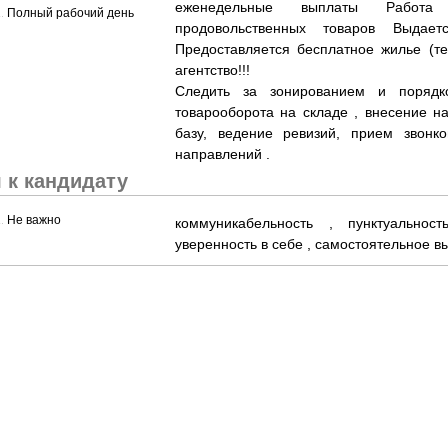
еженедельные выплаты Работ
......................................................................................................................................................
Полный рабочий день
продовольственных товаров Выдае
Предоставляется бесплатное жилье (те
агентство!!!
Следить за зонированием и порядк
товарооборота на складе , внесение н
базу, ведение ревизий, прием звонк
направлений .
 к кандидату
......................................................................................................................................................
Не важно
коммуникабельность , пунктуальность
уверенность в себе , самостоятельное в