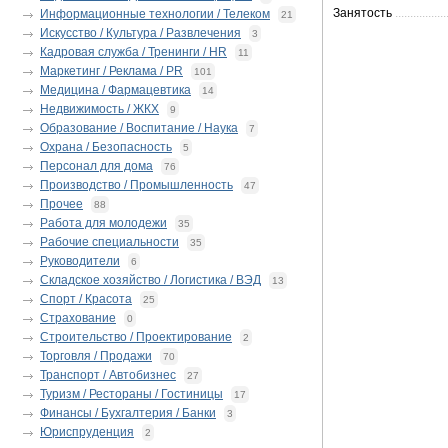
Занятость
.................
Информационные технологии / Телеком
21
Искусство / Культура / Развлечения
3
Кадровая служба / Тренинги / HR
11
Маркетинг / Реклама / PR
101
Медицина / Фармацевтика
14
Недвижимость / ЖКХ
9
Образование / Воспитание / Наука
7
Охрана / Безопасность
5
Персонал для дома
76
Производство / Промышленность
47
Прочее
88
Работа для молодежи
35
Рабочие специальности
35
Руководители
6
Складское хозяйство / Логистика / ВЭД
13
Спорт / Красота
25
Страхование
0
Строительство / Проектирование
2
Торговля / Продажи
70
Транспорт / Автобизнес
27
Туризм / Рестораны / Гостиницы
17
Финансы / Бухгалтерия / Банки
3
Юриспруденция
2