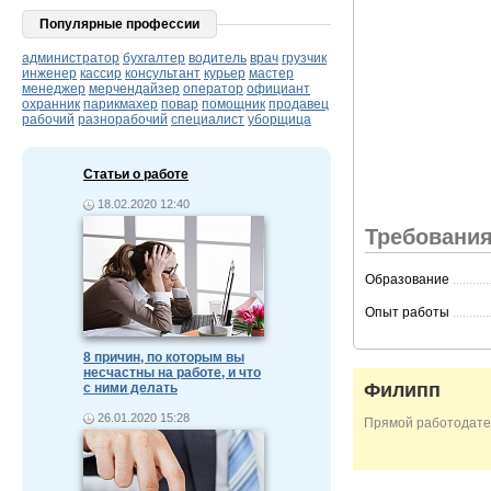
Популярные профессии
администратор
бухгалтер
водитель
врач
грузчик
инженер
кассир
консультант
курьер
мастер
менеджер
мерчендайзер
оператор
официант
охранник
парикмахер
повар
помощник
продавец
рабочий
разнорабочий
специалист
уборщица
Статьи о работе
18.02.2020 12:40
Требования
Образование
...........
Опыт работы
...........
8 причин, по которым вы
несчастны на работе, и что
Филипп
с ними делать
26.01.2020 15:28
Прямой работодате