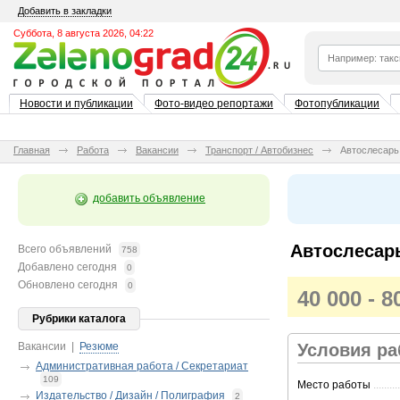
Добавить в закладки
Суббота, 8 августа 2026, 04:22
Новости и публикации
Фото-видео репортажи
Фотопубликации
Главная
Работа
Вакансии
Транспорт / Автобизнес
Автослесарь
добавить объявление
Автослесар
Всего объявлений
758
Добавлено сегодня
0
Обновлено сегодня
0
40 000 - 
Рубрики каталога
Вакансии
|
Резюме
Условия р
Административная работа / Секретариат
109
Место работы
..........
Издательство / Дизайн / Полиграфия
2