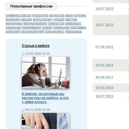
Популярные профессии
14.07.2022
администратор
бухгалтер
водитель
врач
грузчик
инженер
кассир
консультант
курьер
мастер
менеджер
мерчендайзер
оператор
официант
14.07.2022
охранник
парикмахер
повар
помощник
продавец
рабочий
разнорабочий
специалист
уборщица
Статьи о работе
07.09.2021
18.02.2020 12:40
19.05.2021
29.08.2017
19.03.2016
8 причин, по которым вы
16.07.2015
несчастны на работе, и что
с ними делать
26.01.2020 15:28