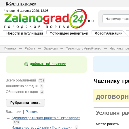
Добавить в закладки
Четверг, 6 августа 2026, 12:03
Новости и публикации
Фото-видео репортажи
Фотопубликации
Главная
Работа
Вакансии
Транспорт / Автобизнес
Частнику тр
добавить объявление
Частнику тр
Всего объявлений
758
Добавлено сегодня
0
Обновлено сегодня
4
договорн
Рубрики каталога
Вакансии
|
Резюме
Условия р
Административная работа / Секретариат
109
Место работы
..........
Издательство / Дизайн / Полиграфия
2