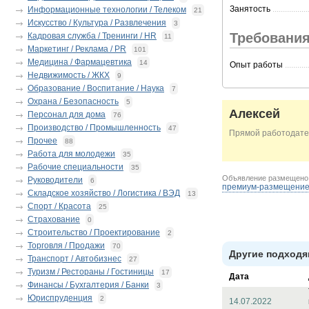
Занятость
.................
Информационные технологии / Телеком
21
Искусство / Культура / Развлечения
3
Требования
Кадровая служба / Тренинги / HR
11
Маркетинг / Реклама / PR
101
Медицина / Фармацевтика
14
Опыт работы
...........
Недвижимость / ЖКХ
9
Образование / Воспитание / Наука
7
Охрана / Безопасность
5
Алексей
Персонал для дома
76
Производство / Промышленность
47
Прямой работодате
Прочее
88
Работа для молодежи
35
Рабочие специальности
35
Объявление размещен
Руководители
6
премиум-размещени
Складское хозяйство / Логистика / ВЭД
13
Спорт / Красота
25
Страхование
0
Строительство / Проектирование
2
Торговля / Продажи
70
Другие подходя
Транспорт / Автобизнес
27
Туризм / Рестораны / Гостиницы
17
Дата
Финансы / Бухгалтерия / Банки
3
Юриспруденция
2
14.07.2022