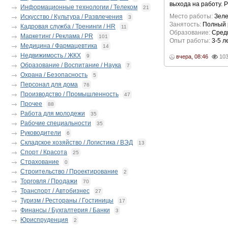
выхода на работу. 
Информационные технологии / Телеком
21
Место работы:
Зеле
Искусство / Культура / Развлечения
3
Занятость:
Полный 
Кадровая служба / Тренинги / HR
11
Образование:
Сред
Маркетинг / Реклама / PR
101
Опыт работы:
3-5 л
Медицина / Фармацевтика
14
Недвижимость / ЖКХ
9
вчера, 08:46
10
Образование / Воспитание / Наука
7
Охрана / Безопасность
5
Персонал для дома
76
Производство / Промышленность
47
Прочее
88
Работа для молодежи
35
Рабочие специальности
35
Руководители
6
Складское хозяйство / Логистика / ВЭД
13
Спорт / Красота
25
Страхование
0
Строительство / Проектирование
2
Торговля / Продажи
70
Транспорт / Автобизнес
27
Туризм / Рестораны / Гостиницы
17
Финансы / Бухгалтерия / Банки
3
Юриспруденция
2