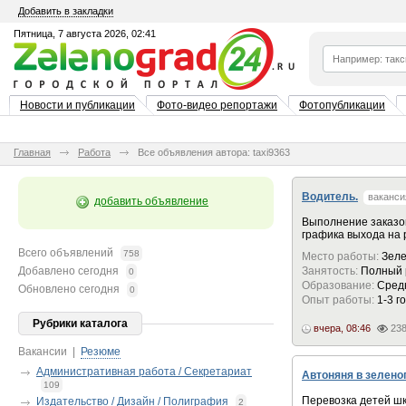
Добавить в закладки
Пятница, 7 августа 2026, 02:41
Новости и публикации
Фото-видео репортажи
Фотопубликации
Главная
Работа
Все объявления автора: taxi9363
Водитель.
ваканси
добавить объявление
Выполнение заказо
графика выхода на 
Всего объявлений
758
Место работы:
Зеле
Добавлено сегодня
Занятость:
Полный 
0
Образование:
Сред
Обновлено сегодня
0
Опыт работы:
1-3 г
Рубрики каталога
вчера, 08:46
23
Вакансии
|
Резюме
Административная работа / Секретариат
Автоняня в зелено
109
Перевозка детей шк
Издательство / Дизайн / Полиграфия
2