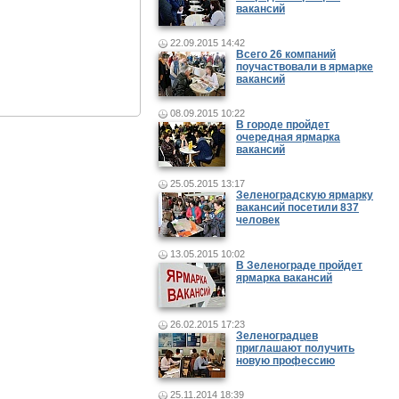
вакансий
22.09.2015 14:42
Всего 26 компаний
поучаствовали в ярмарке
вакансий
08.09.2015 10:22
В городе пройдет
очередная ярмарка
вакансий
25.05.2015 13:17
Зеленоградскую ярмарку
вакансий посетили 837
человек
13.05.2015 10:02
В Зеленограде пройдет
ярмарка вакансий
26.02.2015 17:23
Зеленоградцев
приглашают получить
новую профессию
25.11.2014 18:39