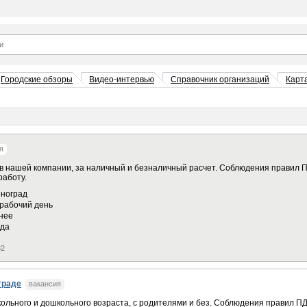
Городские обзоры
Видео-интервью
Справочник организаций
Карт
я
в нашей компании, за наличный и безналичный расчет. Соблюдения правил 
работу.
ноград
рабочий день
нее
ода
82
граде
вакансия
ольного и дошкольного возраста, с родителями и без. Соблюдения правил П