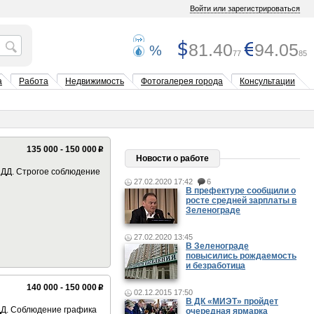
Войти или зарегистрироваться
81.40
94.05
%
77
85
а
Работа
Недвижимость
Фотогалерея города
Консультации
135 000 - 150 000
p
Новости о работе
ПДД. Строгое соблюдение
27.02.2020 17:42
6
В префектуре сообщили о
росте средней зарплаты в
Зеленограде
27.02.2020 13:45
В Зеленограде
повысились рождаемость
и безработица
140 000 - 150 000
p
02.12.2015 17:50
В ДК «МИЭТ» пройдет
ДД. Соблюдение графика
очередная ярмарка