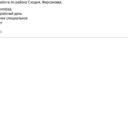
Работа по району Сходня, Фирсановка.
ноград
рабочий день
нее специальное
ет
30