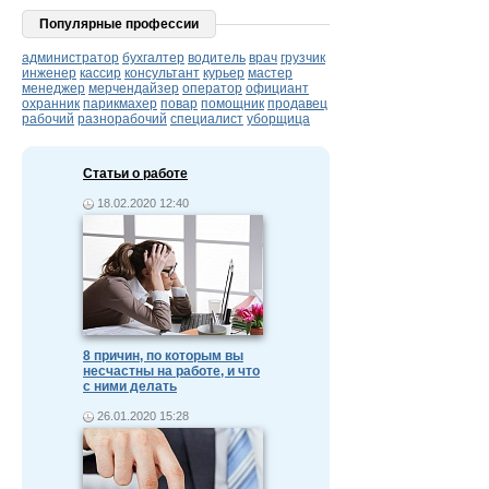
Популярные профессии
администратор
бухгалтер
водитель
врач
грузчик
инженер
кассир
консультант
курьер
мастер
менеджер
мерчендайзер
оператор
официант
охранник
парикмахер
повар
помощник
продавец
рабочий
разнорабочий
специалист
уборщица
Статьи о работе
18.02.2020 12:40
8 причин, по которым вы
несчастны на работе, и что
с ними делать
26.01.2020 15:28