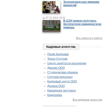
Зеленоградская ярмарка
вакансий
07.11.2014 13:11
В ЦЗН можно получить
бесплатную юридическую
помощь
Все новости о работе
Кадровые агентства
Проф-Кадровик
Триза-Спутник
Центр занятости населения
Диалир ООО
Студенческая община
Спутник-персонал
Кадровый центр ООО
Долина ООО
Карьерная лестница
Кадроника
Все кадровые агентства