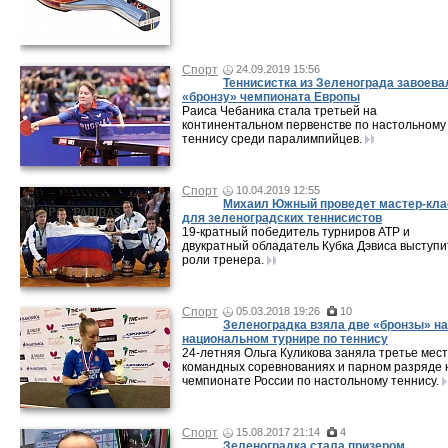
Спорт
24.09.2019 15:56
Теннисистка из Зеленограда завоева
«бронзу» чемпионата Европы
Раиса Чебаника стала третьей на
континентальном первенстве по настольному
теннису среди паралимпийцев.
Спорт
10.04.2019 12:55
Михаил Южный проведет мастер-кла
для зеленоградских теннисистов
19-кратный победитель турниров ATP и
двукратный обладатель Кубка Дэвиса выступи
роли тренера.
Спорт
05.03.2018 19:26
10
Зеленоградка взяла две «бронзы» на
национальном турнире по теннису
24-летняя Ольга Куликова заняла третье мест
командных соревнованиях и парном разряде 
чемпионате России по настольному теннису.
Спорт
15.08.2017 21:14
4
Зеленоградка стала призером