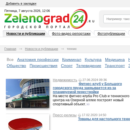
Добавить в закладки
Пятница, 7 августа 2026, 12:06
Новости и публикации
Фото-видео репортажи
Фотопубликации
Главная
Новости и публикации
теннис
Все
Анатомия профессии
Криминал
Культура
Медицина
Общество
Происшествия
Спорт
Телевидение
Транспорт
Недвижимость
27.06.2024 09:36
Фитнес-клуб у Большого
городского пруда закрывается из-за
планируемой перестройки
На месте фитнес-клуба Pro Club и теннисного
центра на Озерной аллее построят новый
спортивный объект.
Пресс-релизы
17.02.2020 14:50
Товары для настольного тен