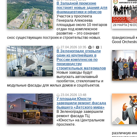
В Западной промзоне
построят новые здания для
фармацевтики и офисов
Участок у проспекта
Генерала Алексеева
площадью около 10 гектаров
отдан под комплексное
развитие – это означает
снос существующих построек и строительство новых.
грандиозный 
Good Orchestr
27.04.2026 10:35
8
1
В Зеленограде открыли
один из крупнейших в
России комплексов по
производству
строительных материалов
Новые заводы будут
выпускать автоклавный
газобетон, стеклопакеты и
модульные фасады для жилых домов и соцобъектов.
23.04.2026 13:48
У площади Юности
завершили ремонт фасада
бывшего «Детского мира»
В Зеленограде завершили
ремонт фасада ТЦ
«Юность» на Центральном
проспекте.
различную ин