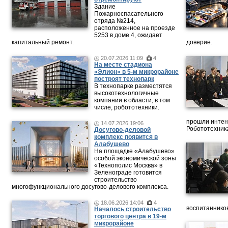
Здание
Пожарноспасательного
отряда №214,
расположенное на проезде
5253 в доме 4, ожидает
капитальный ремонт.
доверие.
20.07.2026 11:09
4
На месте стадиона
«Элион» в 5-м микрорайоне
построят технопарк
В технопарке разместятся
высокотехнологичные
компании в области, в том
числе, робототехники.
прошли интен
14.07.2026 19:06
Робототехника
Досугово-деловой
комплекс появится в
Алабушево
На площадке «Алабушево»
особой экономической зоны
«Технополис Москва» в
Зеленограде готовится
строительство
многофункционального досугово-делового комплекса.
18.06.2026 14:04
4
воспитанников
Началось строительство
торгового центра в 19-м
микрорайоне