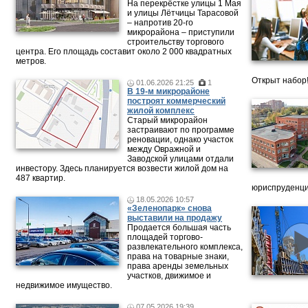
На перекрёстке улицы 1 Мая
и улицы Лётчицы Тарасовой
– напротив 20‑го
микрорайона – приступили
строительству торгового
центра. Его площадь составит около 2 000 квадратных
метров.
Открыт набор
01.06.2026 21:25
1
В 19-м микрорайоне
построят коммерческий
жилой комплекс
Старый микрорайон
застраивают по программе
реновации, однако участок
между Овражной и
Заводской улицами отдали
инвестору. Здесь планируется возвести жилой дом на
487 квартир.
юриспруденци
18.05.2026 10:57
«Зеленопарк» снова
выставили на продажу
Продается большая часть
площадей торгово-
развлекательного комплекса,
права на товарные знаки,
права аренды земельных
участков, движимое и
недвижимое имущество.
07.05.2026 19:39