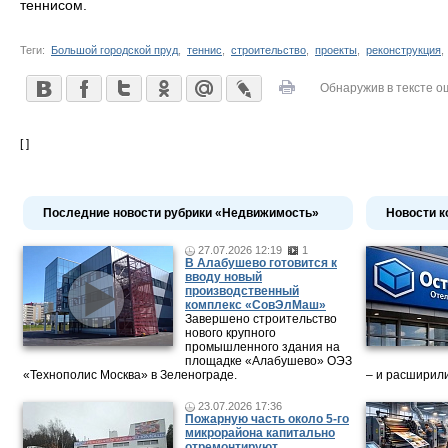
теннисом.
Теги:
Большой городской пруд
,
теннис
,
строительство
,
проекты
,
реконструкция
Обнаружив в тексте о
[ ]
Последние новости рубрики «Недвижимость»
Новости к
27.07.2026 12:19
1
В Алабушево готовится к
вводу новый
производственный
комплекс «СовЭлМаш»
Завершено строительство
нового крупного
промышленного здания на
площадке «Алабушево» ОЭЗ
«Технополис Москва» в Зеленограде.
– и расширили
23.07.2026 17:36
Пожарную часть около 5-го
микрорайона капитально
отремонтируют