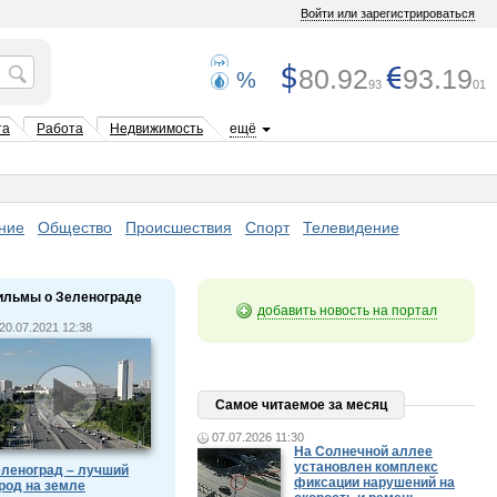
Войти или зарегистрироваться
80.92
93.19
%
93
01
та
Работа
Недвижимость
ещё
ние
Общество
Происшествия
Спорт
Телевидение
ильмы о Зеленограде
добавить новость на портал
20.07.2021 12:38
Самое читаемое за месяц
07.07.2026 11:30
На Солнечной аллее
установлен комплекс
леноград – лучший
фиксации нарушений на
род на земле