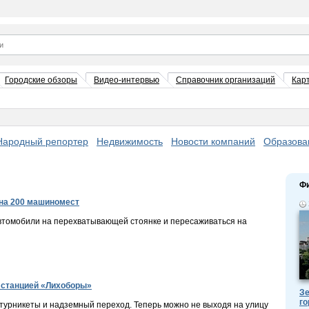
Городские обзоры
Видео-интервью
Справочник организаций
Кар
Народный репортер
Недвижимость
Новости компаний
Образова
Ф
 на 200 машиномест
автомобили на перехватывающей стоянке и пересаживаться на
 станцией «Лихоборы»
Зе
го
турникеты и надземный переход. Теперь можно не выходя на улицу