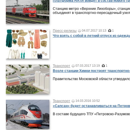
Платформа НАТИ войдет в состав нового тр
Станцию метро «Верхние Лихоборы», станци
объединят в транспортно-пересадочный узел
Пресс-релизы
04.07.2017 10:13
1
Что взять с собой в летний отпуск из одежд
Транспорт
07.03.2017 13:19
1
Возле станции Химки построят транспортн
Правительство Московской области утвердило
Транспорт
14.03.2016 10:52
«Сапсан» будет останавливаться на Петро
В составе будущего ТПУ «Петровско-Разумов