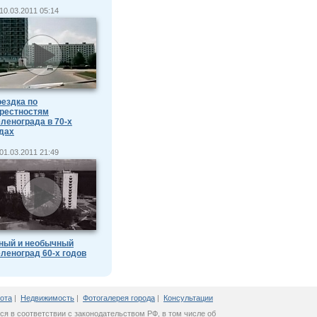
10.03.2011 05:14
ездка по
рестностям
ленограда в 70-х
дах
01.03.2011 21:49
ный и необычный
леноград 60-х годов
ота
|
Недвижимость
|
Фотогалерея города
|
Консультации
ся в соответствии с законодательством РФ, в том числе об