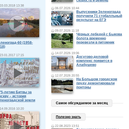
скорость и ремень
03.03.2018 13:38
06.07.2026 10:44
Выпускники Зеленограда
получили 71 стобалльный
результат на ЕГЭ
09.07.2026 11:18
Чёрных лебедей с Быкова
болота временно
перевезли в питомник
леноград-60 (1958-
18)
14.07.2026 19:06
23.01.2017 17:15
Досугово-деловой
комплекс появится в
Алабушево
12.07.2026 20:55
На Большом городском
пруду демонтировали
понтоны
75-летию Битвы за
скву – история
леноградской земли
Самое обсуждаемое за месяц
14.09.2016 10:20
Полезно знать
22.08.2023 13:51