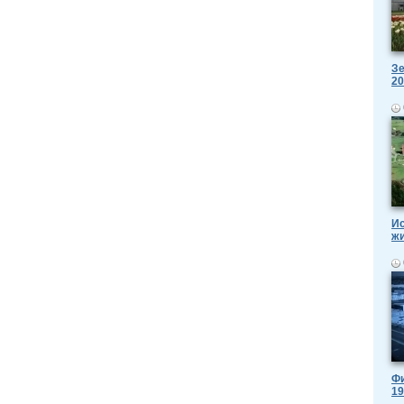
Зе
20
Ис
ж
Фи
19