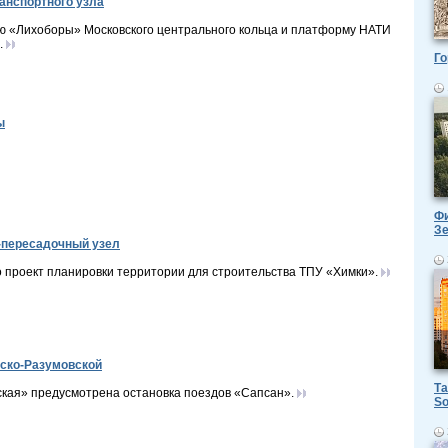
анспортного узла
ю «Лихоборы» Московского центрального кольца и платформу НАТИ
.
Го
ы
Фи
З
о-пересадочный узел
 проект планировки территории для строительства ТПУ «Химки».
вско-Разумовской
Та
ская» предусмотрена остановка поездов «Сапсан».
So