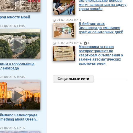
Зеленоградские доноры
могут записаться на сдачу
крови онлайн
род юности моей
21.07.2023 10:11
В библиотеках
14.06.2016 11:45
Зеленограда сменился
график санитарных дней
05.07.2023 10:14
1
Мошенники активно
распространяют по
квартирам объявления о
замене автоматических
выключателей
льм о горбольнице
еленограда
28.08.2015 10:35
Социальные сети
ймлапс Зеленограда.
mething about Green...
27.06.2015 13:16