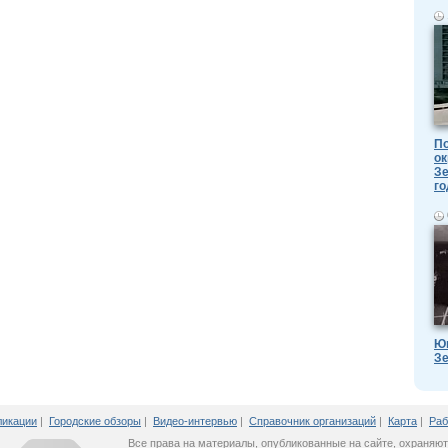
По
ок
Зе
го
Ю
Зе
ликации
|
Городские обзоры
|
Видео-интервью
|
Справочник организаций
|
Карта
|
Раб
Все права на материалы, опубликованные на сайте, охраняют