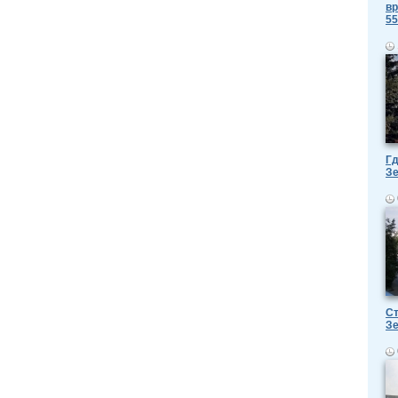
вр
55
Гд
З
Ст
З