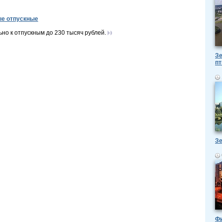
ые отпускные
но к отпускным до 230 тысяч рублей.
Зе
пт
Зе
Ф