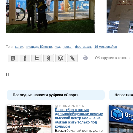
Теги:
каток
,
площадь Юности
,
лед
,
прокат
,
фестиваль
,
16 микрорайон
Обнаружив в тексте о
[ ]
Последние новости рубрики «Спорт»
Новости к
19.06.2026 10:16
Баскетбол с пятью
дальнобойщиками: почему
высокий центр больше не
обязан жить только под
кольцом
Баскетбольный центр долго