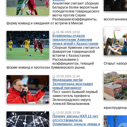
Аналитики считают сборную
Беларуси более вероятным
победителем товарищеского
матча против Сирии.
Разбираем коэффициенты,
воспитанников
форму команд и ожидания от встречи в Минске.
01.06.2026 10:52
Букмекеры отдали
предпочтение Армении
перед игрой с Казахстаном
Сборная Армении считается
фаворитом товарищеской
встречи с Казахстаном.
Рассказываем о
коэффициентах, текущей
Открыт набор
форме команд и прогнозах букмекерского рынка.
23.03.2026 11:34
Федерацию регби
Зеленограда возглавил
новый президент
Пост занял бывший первый
заместитель префекта
Зеленоградского округа
Алексей Михальченков.
юриспруденци
13.02.2026 12:59
Почему звезды НХЛ 12 лет
отсутствовали на
Олимпиаде: деньги, права и