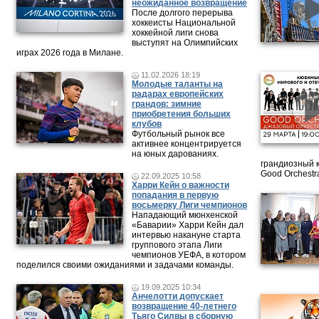
неожиданное возвращение
После долгого перерыва
хоккеисты Национальной
хоккейной лиги снова
выступят на Олимпийских
играх 2026 года в Милане.
11.02.2026 18:19
Молодые таланты на
радарах европейских
грандов: зимние
приобретения больших
клубов
Футбольный рынок все
активнее концентрируется
на юных дарованиях.
грандиозный 
Good Orchestr
22.09.2025 10:58
Харри Кейн о важности
попадания в первую
восьмерку Лиги чемпионов
Нападающий мюнхенской
«Баварии» Харри Кейн дал
интервью накануне старта
группового этапа Лиги
чемпионов УЕФА, в котором
поделился своими ожиданиями и задачами команды.
19.09.2025 10:34
Анчелотти допускает
возвращение 40-летнего
Тьяго Силвы в сборную