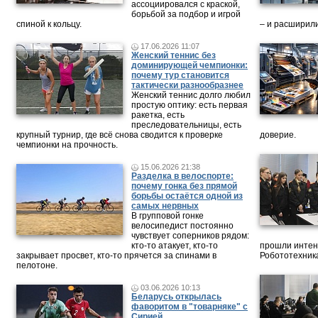
ассоциировался с краской,
борьбой за подбор и игрой
спиной к кольцу.
– и расширили
17.06.2026 11:07
Женский теннис без
доминирующей чемпионки:
почему тур становится
тактически разнообразнее
Женский теннис долго любил
простую оптику: есть первая
ракетка, есть
преследовательницы, есть
крупный турнир, где всё снова сводится к проверке
доверие.
чемпионки на прочность.
15.06.2026 21:38
Разделка в велоспорте:
почему гонка без прямой
борьбы остаётся одной из
самых нервных
В групповой гонке
велосипедист постоянно
чувствует соперников рядом:
кто-то атакует, кто-то
прошли интен
закрывает просвет, кто-то прячется за спинами в
Робототехника
пелотоне.
03.06.2026 10:13
Беларусь открылась
фаворитом в "товарняке" с
Сирией