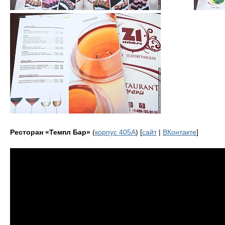
Ресторан «Темпл Бар»
(
корпус 405А
) [
сайт
|
ВКонтакте
]