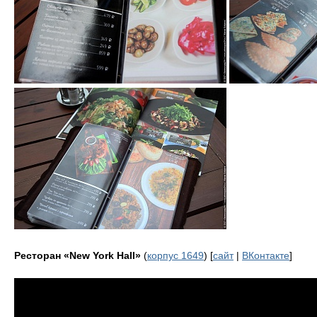
Ресторан «New York Hall»
(
корпус 1649
) [
сайт
|
ВКонтакте
]