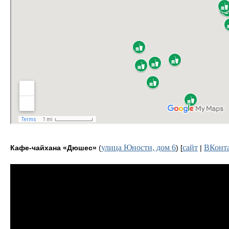
улица Юности, дом 6
сайт
ВКонт
Кафе-чайхана «Дюшес»
(
) [
|