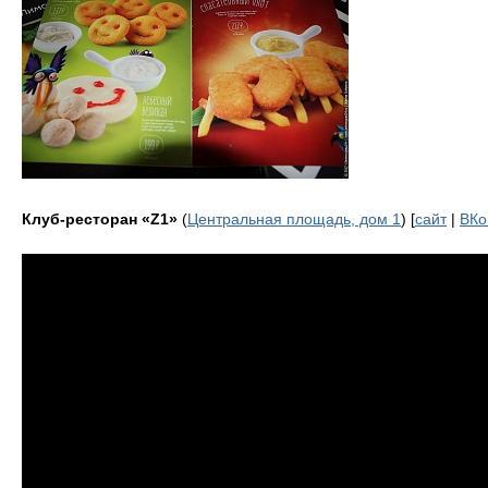
Клуб-ресторан «Z1»
(
Центральная площадь, дом 1
) [
сайт
|
ВКо