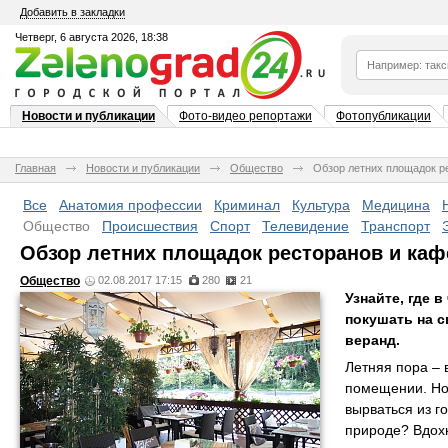
Добавить в закладки
Четверг, 6 августа 2026, 18:38
Новости и публикации
Фото-видео репортажи
Фотопубликации
Главная
Новости и публикации
Общество
Обзор летних площадок р
Все
Анатомия профессии
Криминал
Культура
Медицина
Общество
Происшествия
Спорт
Телевидение
Транспорт
Обзор летних площадок ресторанов и каф
Общество
02.08.2017 17:15
280
21
Узнайте, где 
покушать на с
веранд.
Летняя пора – 
помещении. Но 
вырваться из г
природе? Вдохн