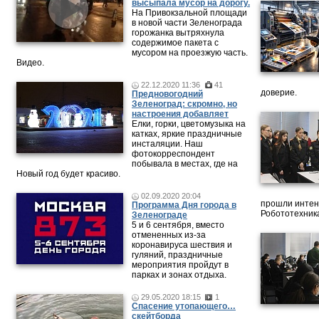
высыпала мусор на дорогу.
На Привокзальной площади
в новой части Зеленограда
горожанка вытряхнула
содержимое пакета с
мусором на проезжую часть.
Видео.
22.12.2020 11:36
41
доверие.
Предновогодний
Зеленоград: скромно, но
настроения добавляет
Елки, горки, цветомузыка на
катках, яркие праздничные
инсталяции. Наш
фотокорреспондент
побывала в местах, где на
Новый год будет красиво.
02.09.2020 20:04
прошли интен
Программа Дня города в
Робототехника
Зеленограде
5 и 6 сентября, вместо
отмененных из-за
коронавируса шествия и
гуляний, праздничные
мероприятия пройдут в
парках и зонах отдыха.
29.05.2020 18:15
1
Спасение утопающего…
скейтборда