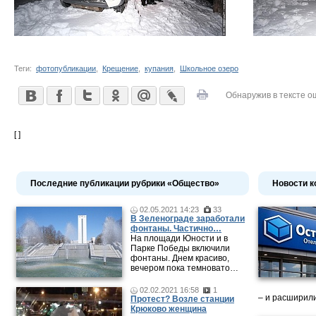
Теги:
фотопубликации
,
Крещение
,
купания
,
Школьное озеро
Обнаружив в тексте о
[ ]
Последние публикации рубрики «Общество»
Новости к
02.05.2021 14:23
33
В Зеленограде заработали
фонтаны. Частично…
На площади Юности и в
Парке Победы включили
фонтаны. Днем красиво,
вечером пока темновато…
02.02.2021 16:58
1
– и расширили
Протест? Возле станции
Крюково женщина