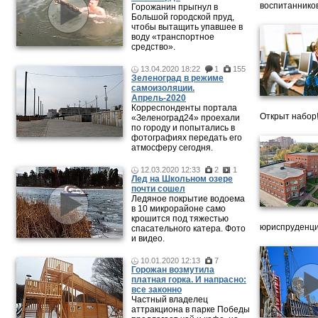
воспитанников
Горожанин прыгнул в
Большой городской пруд,
чтобы вытащить упавшее в
воду «транспортное
средство».
13.04.2020 18:22
1
155
Зеленоград в режиме
самоизоляции.
Апрель-2020
Корреспонденты портала
Открыт набор
«Зеленоград24» проехали
по городу и попытались в
фотографиях передать его
атмосферу сегодня.
12.03.2020 12:33
2
1
Лед на Школьном озере
почти сошел
Ледяное покрытие водоема
в 10 микрорайоне само
крошится под тяжестью
юриспруденци
спасательного катера. Фото
и видео.
10.01.2020 12:13
7
Горожан возмутила
платная горка. И напрасно:
все законно
Частный владелец
аттракциона в парке Победы