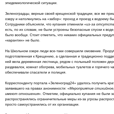
эпидемиологической ситуации.
Зеленоградцы, верные своей крещенской традиции, все же при
озеру и натолкнулись на «забор»: проход и проезд к водоему б
Сотрудники объясняли, что купания отменили «
из-за отсутств
есть, по их словам, не были устроены безопасные спуски к воде
было вообще. Стоит отметить, что никаких официальных преду
«карантин» не было.
На Школьном озере люди все-таки совершили омовение. Проруб
подготовленная к Крещению, а сделанная и традиционно под
ней вела деревянная лестница, рядом с полыньей положен дер
раздевалок, комнат обогрева, мобильных туалетов и горячего 
обеспечивали спасатели и полиция.
Корреспонденту портала «Зеленоград24» удалось получить кра
заявившего на правах анонимности: «
Мероприятие стихийное, 
имеют отношения
». Отметим, официально купания не были з
распространялись ограничительные меры из-за угрозы распрос
просто самоустранились от их организации.