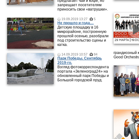
предлагает чай и кофе, но
запрещает посетителям
приносить свои «ватрушки».
19.09.2019 13:27
5
Не прошло и года…
Детскую площадку в 16
микрорайоне, построенную
прошлой осенью, разобрали
под строительство сцены и
катка.
грандиозный 
14.09.2019 10:57
84
Good Orchestr
Парк Победы. Сентябрь
2019-го.
Взгляд фотокорреспондента
портала «Зеленоград24» на
обновленный парк Победы и
Большой городской пруд.