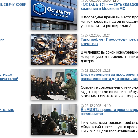
08.06.2026 19:55
3
а сдачу крови
«ОСТАВЬ ТУТ» — сеть складов
хранения в Москве и МО
В последнее время вы часто пр
контейнеров на нашей площадке
услышали – и расширились!
27.02.2026 10:24
фик
Типография «Пресс-код»: рекл
клиентов
В условиях высокой конкуренци
которые умеют привлекать вни
доверие.
25.12.2025 13:26
ртирам
Цикл мероприятий профориен
лючателей
направленности для школьник
Освоение современных технолог
кадеты прошли интенсивный кур
Москвы». Робототехника: теори
22.12.2025 14:10
ительно
В «МИЭТ» провели цикл специ
школьников
Цикл ознакомительных профес
«Кадетский класс – путь в проф
НИУ МИЭТ для воспитанников ка