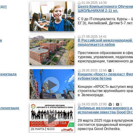
01.09.2025 14:39
удут
Центр Компьютерного Обучени
ШКОЛЬНИКАМ 2-11 кл.
С 0 до IT-специалиста. Курсы 
ЕГЭ), Английский, Детям 5-7 лет
27.08.2025 14:41
ые
В Российской международной 
продолжается набор
Престижное образование в сфер
туризма, управления, педагогики
юриспруденции, таможенного де
28.05.2025 12:56
1
ленограда
Концерн «Крост» передаст Фи
кубометров бетона
Концерн «КРОСТ» выступил жер
строительстве крупнейшего хра
в Зеленограде.
24.03.2025 12:00
1
1
еленограде
Любимые мелодии мирового и 
исполнении оркестра Good Orc
29 марта 2025 года в культурно
состоится грандиозный концерт
оркестра Good Orchestra.