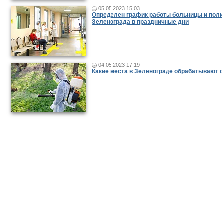
05.05.2023 15:03
Определен график работы больницы и пол
Зеленограда в праздничные дни
04.05.2023 17:19
Какие места в Зеленограде обрабатывают 
Новости и публикации
|
Фото-видео репортажи
|
Фотопуб
Размещение рекламы
© 2011 — 2026 «
Зеленоград24
»