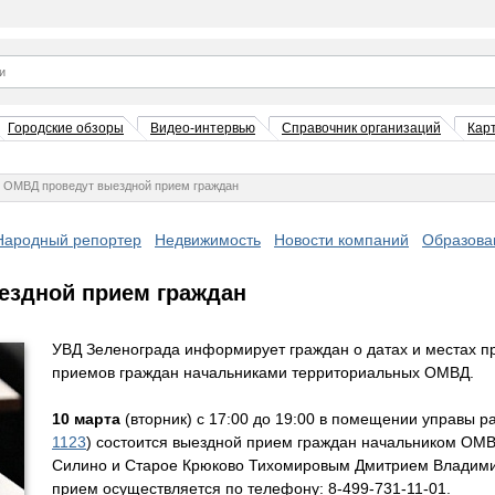
Городские обзоры
Видео-интервью
Справочник организаций
Кар
и ОМВД проведут выездной прием граждан
Народный репортер
Недвижимость
Новости компаний
Образова
ездной прием граждан
УВД Зеленограда информирует граждан о датах и местах 
приемов граждан начальниками территориальных ОМВД.
10 марта
(вторник) с 17:00 до 19:00 в помещении управы р
1123
) состоится выездной прием граждан начальником ОМ
Силино и Старое Крюково Тихомировым Дмитрием Владими
прием осуществляется по телефону: 8-499-731-11-01.