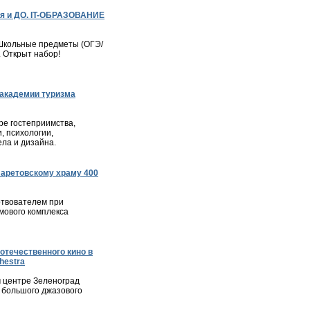
я и ДО. IT-ОБРАЗОВАНИЕ
– Школьные предметы (ОГЭ/
. Открыт набор!
академии туризма
е гостеприимства,
, психологии,
ла и дизайна.
ларетовскому храму 400
твователем при
мового комплекса
отечественного кино в
hestra
м центре Зеленоград
 большого джазового