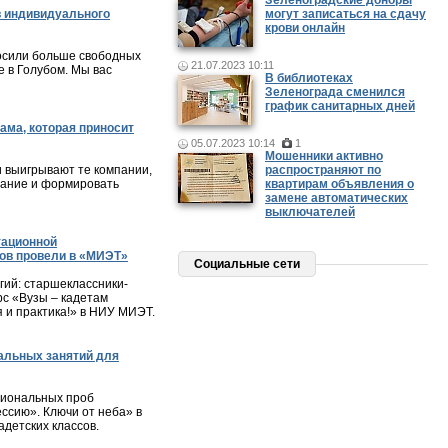
Зеленоградские доноры
 индивидуального
могут записаться на сдачу
крови онлайн
осили больше свободных
21.07.2023 10:11
 в Голубом. Мы вас
В библиотеках
Зеленограда сменился
график санитарных дней
ама, которая приносит
05.07.2023 10:14
1
Мошенники активно
и выигрывают те компании,
распространяют по
мание и формировать
квартирам объявления о
замене автоматических
выключателей
тационной
ов провели в «МИЭТ»
Социальные сети
ий: старшеклассники-
с «Вузы – кадетам
я и практика!» в НИУ МИЭТ.
альных занятий для
сиональных проб
ессию». Ключи от неба» в
детских классов.