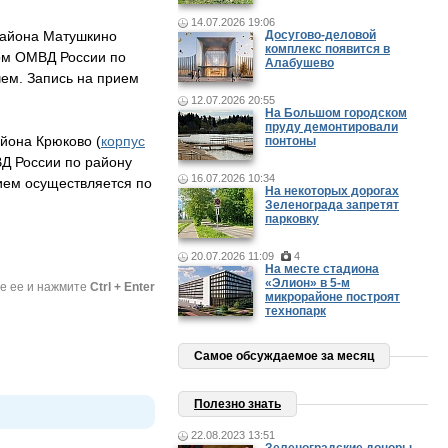
14.07.2026 19:06
 района Матушкино
Досугово-деловой
комплекс появится в
ком ОМВД России по
Алабушево
ем. Запись на прием
12.07.2026 20:55
На Большом городском
пруду демонтировали
айона Крюково (
корпус
понтоны
Д России по району
16.07.2026 10:34
ием осуществляется по
На некоторых дорогах
Зеленограда запретят
парковку
20.07.2026 11:09
4
На месте стадиона
«Элион» в 5-м
те ее и нажмите
Ctrl + Enter
микрорайоне построят
технопарк
Самое обсуждаемое за месяц
Полезно знать
22.08.2023 13:51