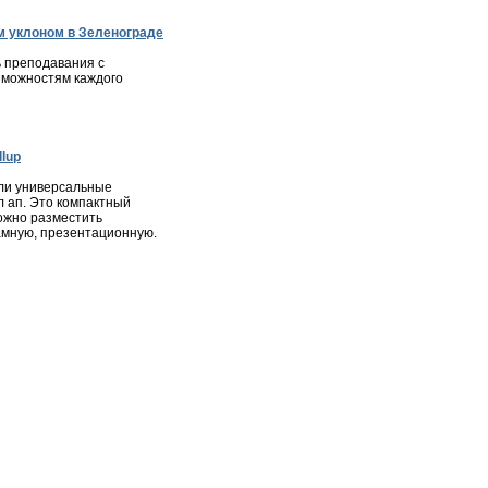
 уклоном в Зеленограде
 преподавания с
зможностям каждого
lup
ли универсальные
л ап. Это компактный
ожно разместить
мную, презентационную.
ота
|
Недвижимость
|
Фотогалерея города
|
Консультации
ся в соответствии с законодательством РФ, в том числе об
и материалов сайта, активная ссылка на
zelenograd24.ru
высказанные в комментариях читателей, а также за