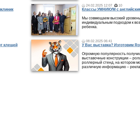
24.02.2025 12:07
10
иклиник
Классы УМНИКУМ с английским
Мы совмещаем высокий уровень
индивидуальным подходом к во
ребенка.
08.02.2025 06:41
от клещей
У Вас выставка? Изготовим Rol
Огромную популярность получи
выставочные конструкции – рол
роллерный стенд, на котором м
различную информацию – рекла
ликации
|
Городские обзоры
|
Видео-интервью
|
Справочник организаций
|
Карта
|
Раб
Все права на материалы, опубликованные на сайте, охраняют
авторском праве и смежных правах. При любом использовани
обязательна. Редакция не несет ответственности за мнения, 