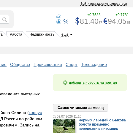
Войти или зарегистрироваться
+0.7588
+0.7781
81.40
94.05
%
77
85
та
Работа
Недвижимость
ещё
ние
Общество
Происшествия
Спорт
Телевидение
добавить новость на портал
проведения выездных
Самое читаемое за месяц
айона Силино (
корпус
09.07.2026 11:18
ВД России по районам
Чёрных лебедей с Быкова
болота временно
ровичем. Запись на
перевезли в питомник