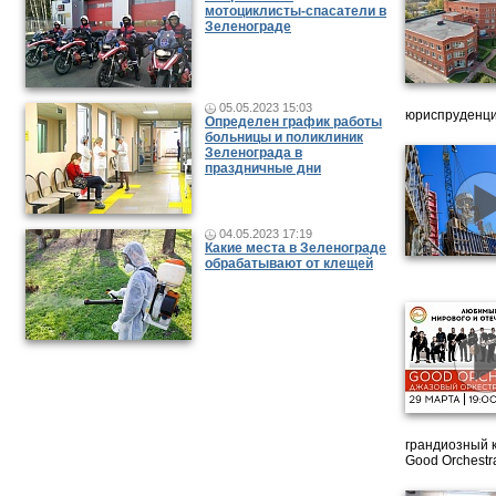
мотоциклисты-спасатели в
Зеленограде
05.05.2023 15:03
юриспруденци
Определен график работы
больницы и поликлиник
Зеленограда в
праздничные дни
04.05.2023 17:19
Какие места в Зеленограде
обрабатывают от клещей
грандиозный 
Good Orchestr