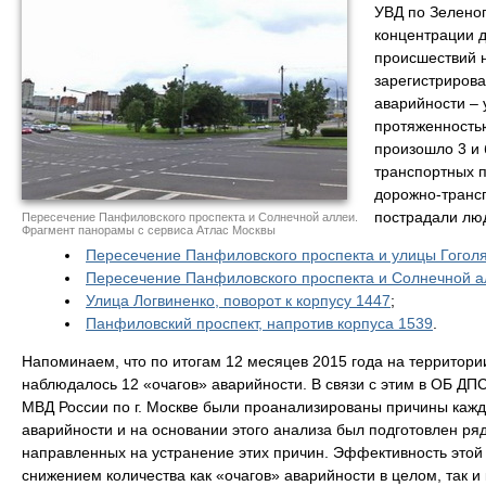
УВД по Зеленог
концентрации 
происшествий н
зарегистрирова
аварийности – 
протяженностью
произошло 3 и
транспортных п
дорожно-транс
пострадали лю
Пересечение Панфиловского проспекта и Солнечной аллеи.
Фрагмент панорамы с сервиса Атлас Москвы
Пересечение Панфиловского проспекта и улицы Гогол
Пересечение Панфиловского проспекта и Солнечной а
Улица Логвиненко, поворот к корпусу 1447
;
Панфиловский проспект, напротив корпуса 1539
.
Напоминаем, что по итогам 12 месяцев 2015 года на территори
наблюдалось 12 «очагов» аварийности. В связи с этим в ОБ Д
МВД России по г. Москве были проанализированы причины кажд
аварийности и на основании этого анализа был подготовлен ря
направленных на устранение этих причин. Эффективность этой
снижением количества как «очагов» аварийности в целом, так и