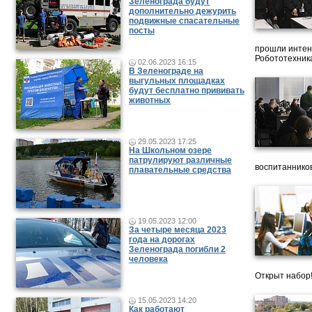
Зеленограда будут
дополнительно дежурить
подвижные спасательные
посты
прошли интен
Робототехника
02.06.2023 16:15
В Зеленограде на
выгульных площадках
будут бесплатно прививать
животных
29.05.2023 17:25
На Школьном озере
патрулируют различные
воспитанников
плавательные средства
19.05.2023 12:00
За четыре месяца 2023
года на дорогах
Зеленограда погибли 2
человека
Открыт набор
15.05.2023 14:20
Как работают