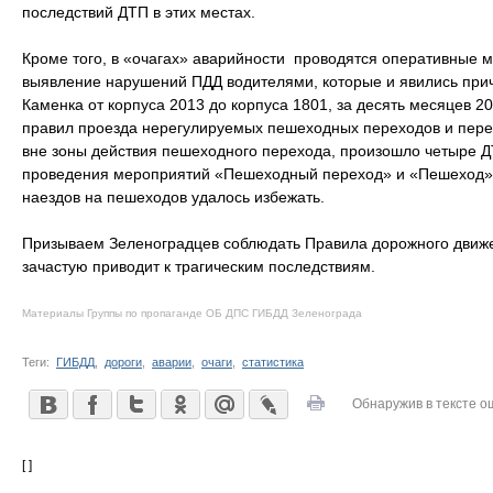
последствий ДТП в этих местах.
Кроме того, в «очагах» аварийности проводятся оперативные 
выявление нарушений ПДД водителями, которые и явились прич
Каменка от корпуса 2013 до корпуса 1801, за десять месяцев 2
правил проезда нерегулируемых пешеходных переходов и пер
вне зоны действия пешеходного перехода, произошло четыре 
проведения мероприятий «Пешеходный переход» и «Пешеход» 
наездов на пешеходов удалось избежать.
Призываем Зеленоградцев соблюдать Правила дорожного движе
зачастую приводит к трагическим последствиям.
Материалы Группы по пропаганде ОБ ДПС ГИБДД Зеленограда
Теги:
ГИБДД
,
дороги
,
аварии
,
очаги
,
статистика
Обнаружив в тексте о
[ ]