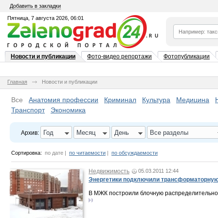
Добавить в закладки
Пятница, 7 августа 2026, 06:01
Новости и публикации
Фото-видео репортажи
Фотопубликации
Главная
Новости и публикации
Все
Анатомия профессии
Криминал
Культура
Медицина
Транспорт
Экономика
Год
Месяц
День
Все разделы
Архив:
Сортировка:
по дате
|
по читаемости
|
по обсуждаемости
Недвижимость
05.03.2011 12:44
Энергетики подключили трансформаторную
В МЖК построили блочную распределительно