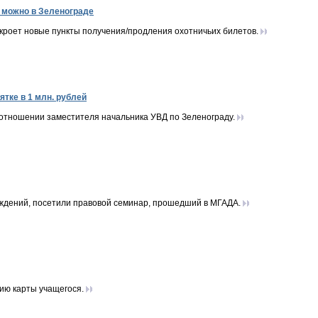
 можно в Зеленограде
роет новые пункты получения/продления охотничьих билетов.
тке в 1 млн. рублей
 отношении заместителя начальника УВД по Зеленограду.
ждений, посетили правовой семинар, прошедший в МГАДА.
ию карты учащегося.