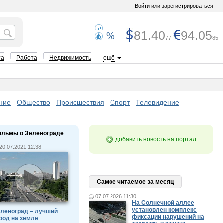
Войти или зарегистрироваться
81.40
94.05
%
77
85
та
Работа
Недвижимость
ещё
ние
Общество
Происшествия
Спорт
Телевидение
ильмы о Зеленограде
добавить новость на портал
20.07.2021 12:38
Самое читаемое за месяц
07.07.2026 11:30
На Солнечной аллее
установлен комплекс
леноград – лучший
фиксации нарушений на
род на земле