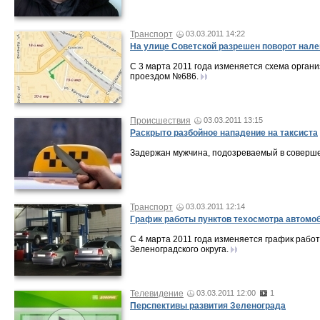
Транспорт
03.03.2011 14:22
На улице Советской разрешен поворот нале
С 3 марта 2011 года изменяется схема орган
проездом №686.
Происшествия
03.03.2011 13:15
Раскрыто разбойное нападение на таксиста
Задержан мужчина, подозреваемый в совершен
Транспорт
03.03.2011 12:14
График работы пунктов техосмотра автомо
С 4 марта 2011 года изменяется график рабо
Зеленоградского округа.
Телевидение
03.03.2011 12:00
1
Перспективы развития Зеленограда