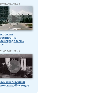
10.03.2011 05:14
ездка по
рестностям
ленограда в 70-х
дах
01.03.2011 21:49
ный и необычный
леноград 60-х годов