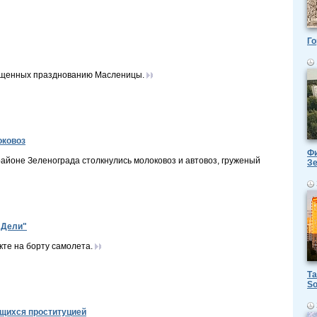
Го
ященных празднованию Масленицы.
оковоз
Фи
районе Зеленограда столкнулись молоковоз и автовоз, груженый
З
 Дели"
те на борту самолета.
Та
So
щихся проституцией