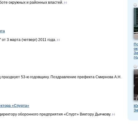
боте окружных и районных властей.
рта
т 3 марта (четверг) 2011 года.
По
ок
Зе
го
д празднует 53-ю годовщину. Поздравление префекта Смирнова А.Н.
ектора «Спурта»
Ю
Зе
директору оборонного предприятия «Спурт» Виктору Дьячкову.