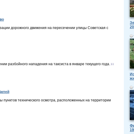
во
Зе
20
изации дорожного движения на пересечении улицы Советская с
ии разбойного нападения на таксиста в январе текущего года.
Ис
ж
билей
ты пунктов технического осмотра, расположенных на территории
Фи
19