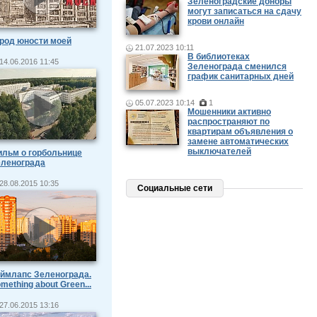
Зеленоградские доноры
могут записаться на сдачу
крови онлайн
род юности моей
21.07.2023 10:11
В библиотеках
14.06.2016 11:45
Зеленограда сменился
график санитарных дней
05.07.2023 10:14
1
Мошенники активно
распространяют по
квартирам объявления о
замене автоматических
выключателей
льм о горбольнице
еленограда
28.08.2015 10:35
Социальные сети
ймлапс Зеленограда.
mething about Green...
27.06.2015 13:16