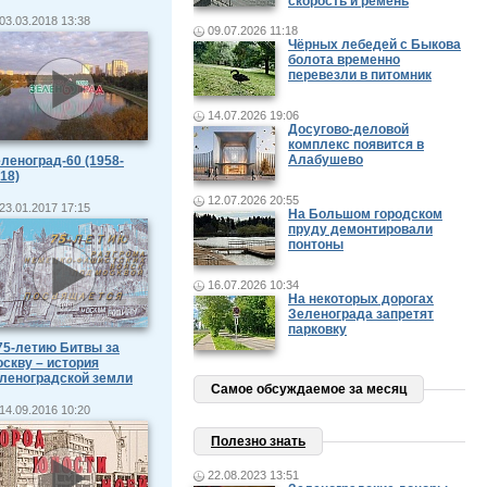
скорость и ремень
03.03.2018 13:38
09.07.2026 11:18
Чёрных лебедей с Быкова
болота временно
перевезли в питомник
14.07.2026 19:06
Досугово-деловой
комплекс появится в
Алабушево
леноград-60 (1958-
18)
12.07.2026 20:55
23.01.2017 17:15
На Большом городском
пруду демонтировали
понтоны
16.07.2026 10:34
На некоторых дорогах
Зеленограда запретят
парковку
75-летию Битвы за
скву – история
леноградской земли
Самое обсуждаемое за месяц
14.09.2016 10:20
Полезно знать
22.08.2023 13:51