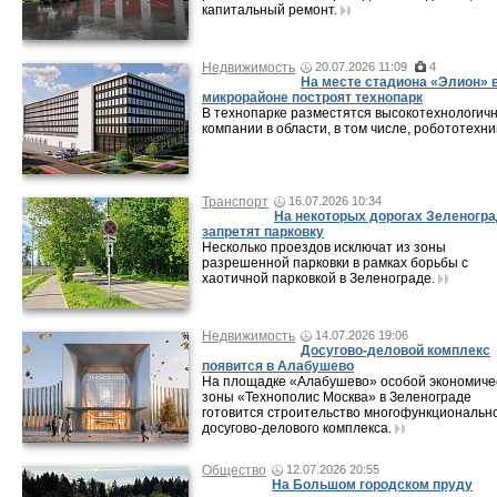
капитальный ремонт.
Недвижимость
20.07.2026 11:09
4
На месте стадиона «Элион» в
микрорайоне построят технопарк
В технопарке разместятся высокотехнологич
компании в области, в том числе, робототехни
Транспорт
16.07.2026 10:34
На некоторых дорогах Зеленогр
запретят парковку
Несколько проездов исключат из зоны
разрешенной парковки в рамках борьбы с
хаотичной парковкой в Зеленограде.
Недвижимость
14.07.2026 19:06
Досугово-деловой комплекс
появится в Алабушево
На площадке «Алабушево» особой экономиче
зоны «Технополис Москва» в Зеленограде
готовится строительство многофункциональн
досугово-делового комплекса.
Общество
12.07.2026 20:55
На Большом городском пруду