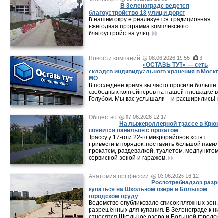
В Зеленограде ведется
благоустройство 18 улиц и дорог
В нашем округе реализуется традиционная
ежегодная программа комплексного
благоустройства улиц.
Новости компаний
08.06.2026 19:55
3
«ОСТАВЬ ТУТ» — сеть
складов индивидуального хранения в Москв
МО
В последнее время вы часто просили больше
свободных контейнеров на нашей площадке в
Голубом. Мы вас услышали – и расширились!
Общество
07.06.2026 12:17
На лыжероллерной трассе в Крю
появится павильон с прокатом
Трассу у 17-го и 22-го микрорайонов хотят
привести в порядок: поставить большой павил
прокатом, раздевалкой, туалетом, медпунктом
сервисной зоной и гаражом.
Анатомия профессии
03.06.2026 16:12
Роспотребнадзор раз
купаться на Школьном озере и Большом
городском пруду
Ведомство опубликовало список пляжных зон,
разрешённых для купания. В Зеленограде к н
относятся Школьное озеро и Большой городс