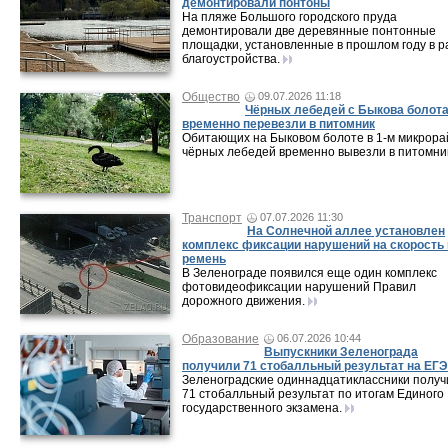
демонтировали понтоны
На пляже Большого городского пруда
демонтировали две деревянные понтонные
площадки, установленные в прошлом году в р
благоустройства.
Общество
09.07.2026 11:18
Чёрных лебедей с Быкова болот
временно перевезли в питомник
Обитающих на Быковом болоте в 1-м микрор
чёрных лебедей временно вывезли в питомни
Транспорт
07.07.2026 11:30
На Солнечной аллее установлен
комплекс фиксации нарушений на скорость 
ремень
В Зеленограде появился еще один комплекс
фотовидеофиксации нарушений Правил
дорожного движения.
Образование
06.07.2026 10:44
Выпускники Зеленограда
получили 71 стобалльный результат на ЕГЭ
Зеленоградские одиннадцатиклассники получ
71 стобалльный результат по итогам Единого
государственного экзамена.