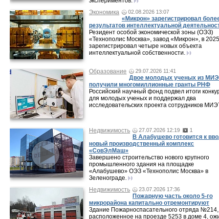
экспериментов.
Экономика
02.08.2026 13:07
«Микрон» зарегистрировал боле
результатов интеллектуальной деятельнос
Резидент особой экономической зоны (ОЭЗ)
«Технополис Москва», завод «Микрон», в 2025
зарегистрировал четыре новых объекта
интеллектуальной собственности.
Образование
29.07.2026 11:41
Двое молодых ученых из МИЭ
получили многомиллионные гранты РНФ
Российский научный фонд подвел итоги конку
для молодых ученых и поддержал два
исследовательских проекта сотрудников МИЭ
Недвижимость
27.07.2026 12:19
1
В Алабушево готовится к вв
новый производственный комплекс
«СовЭлМаш»
Завершено строительство нового крупного
промышленного здания на площадке
«Алабушево» ОЭЗ «Технополис Москва» в
Зеленограде.
Недвижимость
23.07.2026 17:36
Пожарную часть около 5-го
микрорайона капитально отремонтируют
Здание Пожарноспасательного отряда №214,
расположенное на проезде 5253 в доме 4, ож