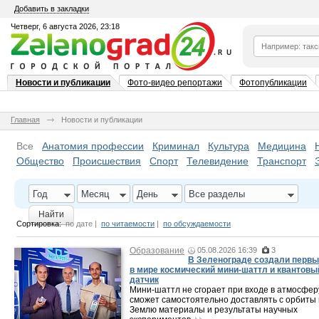
Добавить в закладки
Четверг, 6 августа 2026, 23:18
Новости и публикации
Фото-видео репортажи
Фотопубликации
Главная
Новости и публикации
Все
Анатомия профессии
Криминал
Культура
Медицина
Общество
Происшествия
Спорт
Телевидение
Транспорт
Год
Месяц
День
Все разделы
Найти
Сортировка:
по дате
|
по читаемости
|
по обсуждаемости
Образование
05.08.2026 16:39
3
В Зеленограде создали перв
в мире космический мини-шаттл и квантовы
датчик
Мини-шаттл не сгорает при входе в атмосфер
сможет самостоятельно доставлять с орбиты
Землю материалы и результаты научных