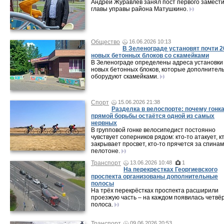
Андрей Журавлёв занял пост первого замест
главы управы района Матушкино.
Общество
16.06.2026 10:13
В Зеленограде установят почти 2
новых бетонных блоков со скамейками
В Зеленограде определены адреса установки
новых бетонных блоков, которые дополнител
оборудуют скамейками.
Спорт
15.06.2026 21:38
Разделка в велоспорте: почему гонка
прямой борьбы остаётся одной из самых
нервных
В групповой гонке велосипедист постоянно
чувствует соперников рядом: кто-то атакует, к
закрывает просвет, кто-то прячется за спинам
пелотоне.
Транспорт
13.06.2026 10:48
1
На перекрестках Георгиевского
проспекта организованы дополнительные
полосы
На трёх перекрёстках проспекта расширили
проезжую часть – на каждом появилась четвё
полоса.
Транспорт
09.06.2026 20:53