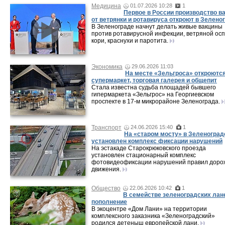
Медицина
01.07.2026 10:28
1
Первое в России производство в
от ветрянки и ротавируса откроют в Зелено
В Зеленограде начнут делать живые вакцины
против ротавирусной инфекции, ветряной осп
кори, краснухи и паротита.
Экономика
29.06.2026 11:03
На месте «Зельгроса» откроютс
супермаркет, торговая галерея и общепит
Стала известна судьба площадей бывшего
гипермаркета «Зельгрос» на Георгиевском
проспекте в 17-м микрорайоне Зеленограда.
Транспорт
24.06.2026 15:40
1
На «старом мосту» в Зеленоград
установлен комплекс фиксации нарушений
На эстакаде Старокрюковского проезда
установлен стационарный комплекс
фотовидеофиксации нарушений правил доро
движения.
Общество
22.06.2026 10:42
1
В семействе зеленоградских лан
пополнение
В экоцентре «Дом Лани» на территории
комплексного заказника «Зеленоградский»
родился детеныш европейской лани.