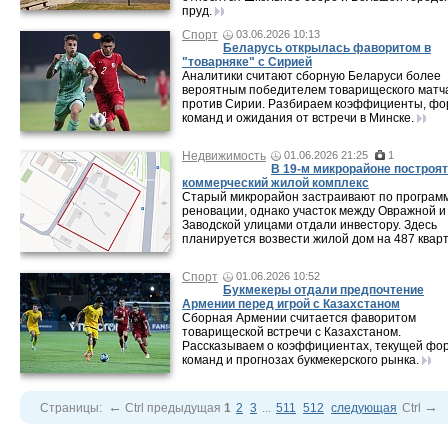
пруд.
Спорт
03.06.2026 10:13
Беларусь открылась фаворитом в
"товарняке" с Сирией
Аналитики считают сборную Беларуси более
вероятным победителем товарищеского матч
против Сирии. Разбираем коэффициенты, фо
команд и ожидания от встречи в Минске.
Недвижимость
01.06.2026 21:25
1
В 19-м микрорайоне построят
коммерческий жилой комплекс
Старый микрорайон застраивают по програм
реновации, однако участок между Овражной и
Заводской улицами отдали инвестору. Здесь
планируется возвести жилой дом на 487 кварт
Спорт
01.06.2026 10:52
Букмекеры отдали предпочтение
Армении перед игрой с Казахстаном
Сборная Армении считается фаворитом
товарищеской встречи с Казахстаном.
Рассказываем о коэффициентах, текущей фо
команд и прогнозах букмекерского рынка.
←
→
Страницы:
Ctrl
предыдущая
1
2
3
...
511
512
следующая
Ctrl