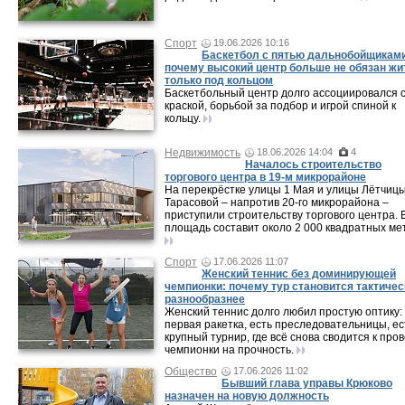
Спорт
19.06.2026 10:16
Баскетбол с пятью дальнобойщикам
почему высокий центр больше не обязан жи
только под кольцом
Баскетбольный центр долго ассоциировался 
краской, борьбой за подбор и игрой спиной к
кольцу.
Недвижимость
18.06.2026 14:04
4
Началось строительство
торгового центра в 19-м микрорайоне
На перекрёстке улицы 1 Мая и улицы Лётчиц
Тарасовой – напротив 20‑го микрорайона –
приступили строительству торгового центра. 
площадь составит около 2 000 квадратных ме
Спорт
17.06.2026 11:07
Женский теннис без доминирующей
чемпионки: почему тур становится тактичес
разнообразнее
Женский теннис долго любил простую оптику:
первая ракетка, есть преследовательницы, ес
крупный турнир, где всё снова сводится к про
чемпионки на прочность.
Общество
17.06.2026 11:02
Бывший глава управы Крюково
назначен на новую должность