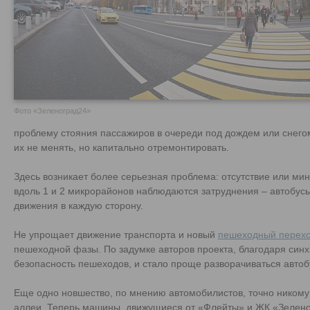
Фото «Зеленоград24»
проблему стояния пассажиров в очереди под дождем или снего
их не менять, но капитально отремонтировать.
Здесь возникает более серьезная проблема: отсутствие или мин
вдоль 1 и 2 микрорайонов наблюдаются затруднения – автобусы
движения в каждую сторону.
Не упрощает движение транспорта и новый
пешеходный перех
пешеходной фазы. По задумке авторов проекта, благодаря син
безопасность пешеходов, и стало проще разворачиваться автоб
Еще одно новшество, по мнению автомобилистов, точно никому
аллеи. Теперь машины, движущиеся от «Флейты» и ЖК «Зеленогр