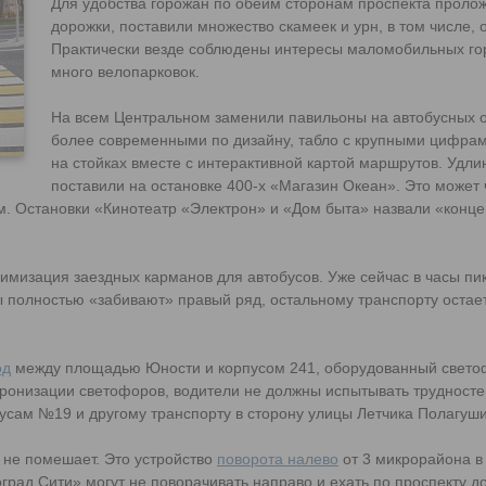
Для удобства горожан по обеим сторонам проспекта проло
дорожки, поставили множество скамеек и урн, в том числе, 
Практически везде соблюдены интересы маломобильных го
много велопарковок.
На всем Центральном заменили павильоны на автобусных о
более современными по дизайну, табло с крупными цифра
на стойках вместе с интерактивной картой маршрутов. Удл
поставили на остановке 400-х «Магазин Океан». Это может
м. Остановки «Кинотеатр «Электрон» и «Дом быта» назвали «конц
имизация заездных карманов для автобусов. Уже сейчас в часы пик
 полностью «забивают» правый ряд, остальному транспорту остает
од
между площадью Юности и корпусом 241, оборудованный светоф
хронизации светофоров, водители не должны испытывать трудносте
усам №19 и другому транспорту в сторону улицы Летчика Полагуш
 не помешает. Это устройство
поворота налево
от 3 микрорайона в
ад Сити» могут не поворачивать направо и ехать по проспекту до