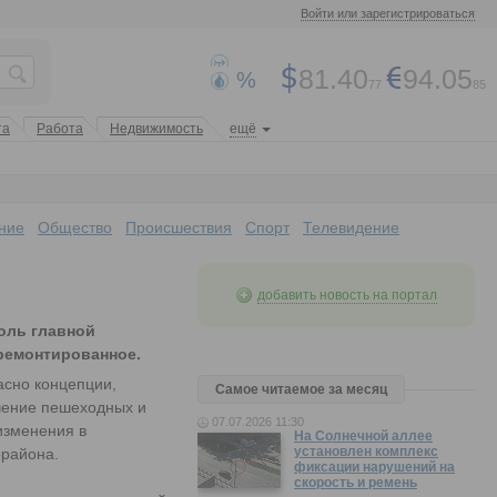
Войти или зарегистрироваться
81.40
94.05
%
77
85
та
Работа
Недвижимость
ещё
ние
Общество
Происшествия
Спорт
Телевидение
добавить новость на портал
оль главной
ремонтированное.
асно концепции,
Самое читаемое за месяц
ичение пешеходных и
07.07.2026 11:30
изменения в
На Солнечной аллее
установлен комплекс
орайона.
фиксации нарушений на
скорость и ремень