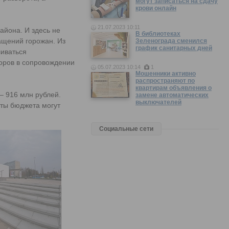
могут записаться на сдачу
крови онлайн
21.07.2023 10:11
айона. И здесь не
В библиотеках
ащений горожан. Из
Зеленограда сменился
график санитарных дней
ливаться
оров в сопровождении
05.07.2023 10:14
1
Мошенники активно
распространяют по
квартирам объявления о
– 916 млн рублей.
замене автоматических
выключателей
аты бюджета могут
Социальные сети