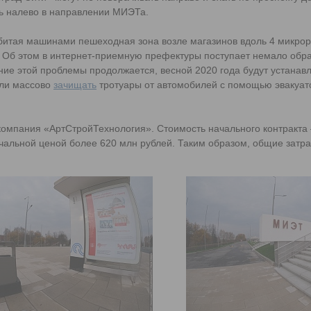
ть налево в направлении МИЭТа.
абитая машинами пешеходная зона возле магазинов вдоль 4 микрор
. Об этом в интернет-приемную префектуры поступает немало обр
ние этой проблемы продолжается, весной 2020 года будут устанав
али массово
зачищать
тротуары от автомобилей с помощью эвакуат
омпания «АртСтройТехнология». Стоимость начального контракта 
чальной ценой более 620 млн рублей. Таким образом, общие затр