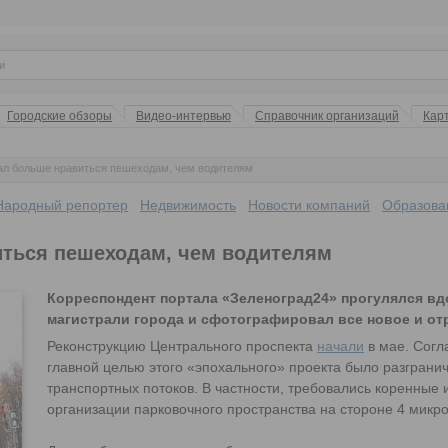
Городские обзоры
Видео-интервью
Справочник организаций
Кар
ал больше нравиться пешеходам, чем водителям
Народный репортер
Недвижимость
Новости компаний
Образова
иться пешеходам, чем водителям
Корреспондент портала «Зеленоград24» прогулялся вд
магистрали города и сфотографировал все новое и от
Реконструкцию Центрального проспекта
начали
в мае. Согл
главной целью этого «эпохального» проекта было разгран
транспортных потоков. В частности, требовались коренные 
организации парковочного пространства на стороне 4 микр