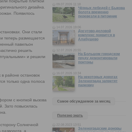
жили покрытые плиткой
09.07.2026 11:18
оригинального дизайна.
Чёрных лебедей с Быкова
болота временно
рожан. Появилось
перевезли в питомник
14.07.2026 19:06
Досугово-деловой
становках. Они стали
комплекс появится в
ми теперь размещается
Алабушево
иненный павильон
 частично решить
12.07.2026 20:55
На Большом городском
ептуальными» и решили
пруду демонтировали
понтоны
16.07.2026 10:34
 в районе остановок
На некоторых дорогах
ся только одна полоса
Зеленограда запретят
парковку
ором с кнопкой вызова
Самое обсуждаемое за месяц
й. Зато повысилась
ина.
Полезно знать
 сторону Солнечной
22.08.2023 13:51
Зеленоградские доноры
 разворота, а