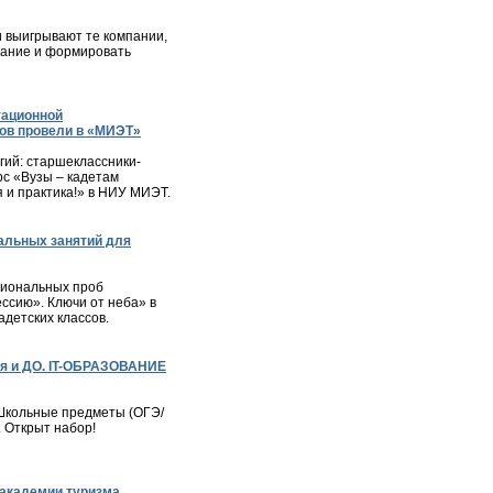
и выигрывают те компании,
мание и формировать
тационной
ов провели в «МИЭТ»
ий: старшеклассники-
с «Вузы – кадетам
я и практика!» в НИУ МИЭТ.
альных занятий для
сиональных проб
ессию». Ключи от неба» в
детских классов.
я и ДО. IT-ОБРАЗОВАНИЕ
– Школьные предметы (ОГЭ/
. Открыт набор!
академии туризма