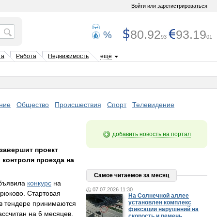
Войти или зарегистрироваться
80.92
93.19
%
93
01
та
Работа
Недвижимость
ещё
ние
Общество
Происшествия
Спорт
Телевидение
добавить новость на портал
 завершит проект
 контроля проезда на
Самое читаемое за месяц
объявила
конкурс
на
07.07.2026 11:30
Крюково. Стартовая
На Солнечной аллее
установлен комплекс
е в тендере принимаются
фиксации нарушений на
ассчитан на 6 месяцев.
скорость и ремень