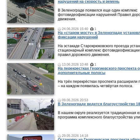
нарушений на скорость и ремень
В Зеленограде появился еще один комплекс
фотовидеофиксации нарушений Правил дор
движения.
24.06.2026 15:40
1
На «старом мосту» в Зеленограде установ
фиксации нарушений
На эстакаде Старокрюковского проезда уста
стационарный комплекс фотовидеофиксации
правил дорожного движения.
13.06.2026 10:48
1
На перекрестках Георгиевского проспекта 
дополнительные полосы
На трёх перекрёстках проспекта расширили 
– на каждом появилась четвёртая полоса.
09.06.2026 20:53
В Зеленограде ведется благоустройство 18
В нашем округе реализуется традиционная 
программа комплексного благоустройства ули
29.05.2026 14:18
Остановку на Георгиевском проспекте убра