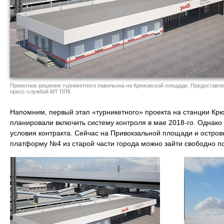
Проектное решение турникетного павильона на Крюковской площади. Предоставл
пресс-службой МТ ППК
Напомним, первый этап «турникетного» проекта на станции Крю
планировали включить систему контроля в мае 2018-го. Однак
условия контракта. Сейчас на Привокзальной площади и остр
платформу №4 из старой части города можно зайти свободно п