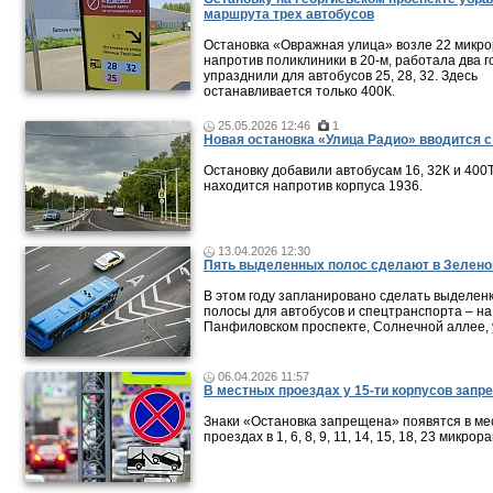
маршрута трех автобусов
Остановка «Овражная улица» возле 22 микро
напротив поликлиники в 20-м, работала два г
упразднили для автобусов 25, 28, 32. Здесь
останавливается только 400К.
25.05.2026 12:46
1
Новая остановка «Улица Радио» вводится с
Остановку добавили автобусам 16, 32К и 400Т
находится напротив корпуса 1936.
13.04.2026 12:30
Пять выделенных полос сделают в Зелено
В этом году запланировано сделать выделен
полосы для автобусов и спецтранспорта – на
Панфиловском проспекте, Солнечной аллее, 
06.04.2026 11:57
В местных проездах у 15-ти корпусов запре
Знаки «Остановка запрещена» появятся в ме
проездах в 1, 6, 8, 9, 11, 14, 15, 18, 23 микрор