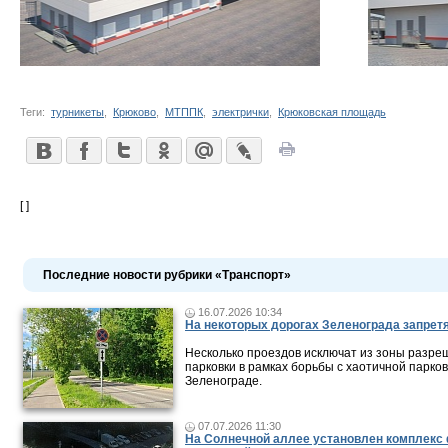
Теги:
турникеты
,
Крюково
,
МТППК
,
электрички
,
Крюковская площадь
[ ]
Последние новости рубрики «Транспорт»
16.07.2026 10:34
На некоторых дорогах Зеленограда запретя
Несколько проездов исключат из зоны разр
парковки в рамках борьбы с хаотичной парков
Зеленограде.
07.07.2026 11:30
На Солнечной аллее установлен комплекс