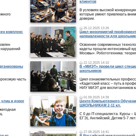
клиентов
В условиях высокой конкуренци
ожного
которые умеют привлекать вни
доверие.
25.12.2025 13:26
лен комплекс
Цикл мероприятий профориен
направленности для школьник
новлен
Освоение современных технолог
 нарушений
кадеты прошли интенсивный кур
Москвы». Робототехника: теори
22.12.2025 14:10
организованы
В «МИЭТ» провели цикл специ
школьников
проезжую часть
Цикл ознакомительных профес
«Кадетский класс – путь в проф
НИУ МИЭТ для воспитанников ка
01.09.2025 14:39
 улиц и дорог
Центр Компьютерного Обучени
ШКОЛЬНИКАМ 2-11 кл.
ежегодная
ц.
С 0 до IT-специалиста. Курсы 
ЕГЭ), Английский, Детям 5-7 лет
27.08.2025 14:41
ли из
В Российской международной 