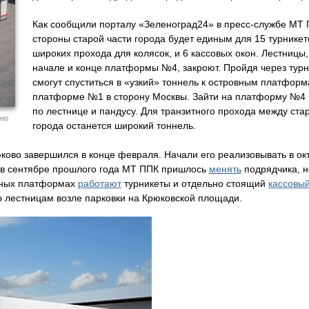
Как сообщили порталу «Зеленоград24» в пресс-службе МТ 
стороны старой части города будет единым для 15 турникето
широких прохода для колясок, и 6 кассовых окон. Лестницы
начале и конце платформы №4, закроют. Пройдя через тур
смогут спуститься в «узкий» тоннель к островным платфор
платформе №1 в сторону Москвы. Зайти на платформу №4 
по лестнице и пандусу. Для транзитного прохода между ста
ено
города останется широкий тоннель.
ково завершился в конце февраля. Начали его реализовывать в ок
о в сентябре прошлого года МТ ППК пришлось
менять
подрядчика, 
овных платформах
работают
турникеты и отдельно стоящий
кассовы
о лестницам возле парковки на Крюковской площади.