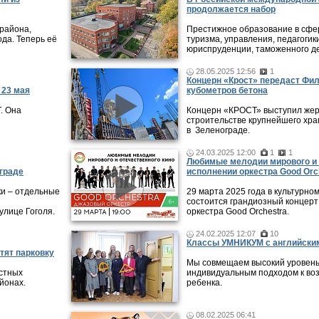
продолжается набор
района,
Престижное образование в сфер
ода. Теперь её
туризма, управления, педагогики
юриспруденции, таможенного де
28.05.2025 12:56
1
Концерн «Крост» передаст Фи
 23 мая
кубометров бетона
. Она
Концерн «КРОСТ» выступил жер
строительстве крупнейшего хра
в Зеленограде.
24.03.2025 12:00
1
1
Любимые мелодии мирового и 
граде
исполнении оркестра Good Orc
ки – отдельные
29 марта 2025 года в культурно
состоится грандиозный концерт
улице Гоголя.
оркестра Good Orchestra.
24.02.2025 12:07
10
Классы УМНИКУМ с английским
тят парковку
Мы совмещаем высокий уровень
стных
индивидуальным подходом к во
айонах.
ребенка.
08.02.2025 06:41