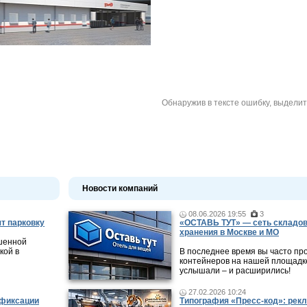
Обнаружив в тексте ошибку, выдели
Новости компаний
08.06.2026 19:55
3
т парковку
«ОСТАВЬ ТУТ» — сеть складов
хранения в Москве и МО
ешенной
кой в
В последнее время вы часто пр
контейнеров на нашей площадке
услышали – и расширились!
27.02.2026 10:24
 фиксации
Типография «Пресс-код»: рекл