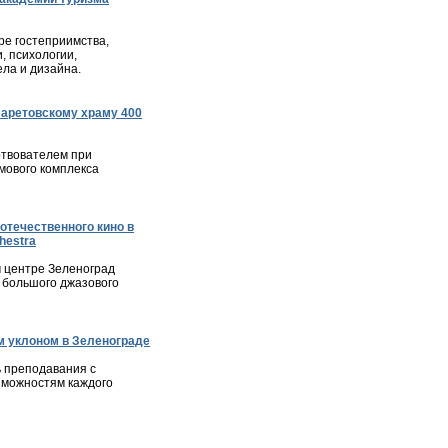
е гостеприимства,
, психологии,
ла и дизайна.
ларетовскому храму 400
твователем при
мового комплекса
отечественного кино в
hestra
м центре Зеленоград
 большого джазового
 уклоном в Зеленограде
 преподавания с
зможностям каждого