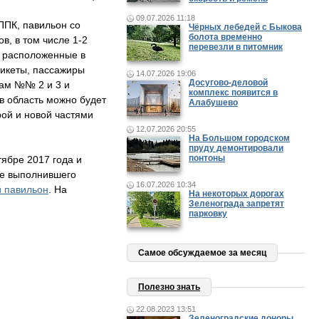
09.07.2026 11:18
ППК, павильон со
Чёрных лебедей с Быкова
болота временно
в, в том числе 1-2
перевезли в питомник
, расположенные в
никеты, пассажиры
14.07.2026 19:06
Досугово-деловой
мам №№ 2 и 3 и
комплекс появится в
в область можно будет
Алабушево
рой и новой частями
12.07.2026 20:55
На Большом городском
пруду демонтировали
понтоны
тябре 2017 года и
не выполнившего
16.07.2026 10:34
й павильон
. На
На некоторых дорогах
Зеленограда запретят
парковку
Самое обсуждаемое за месяц
Полезно знать
22.08.2023 13:51
Зеленоградские доноры