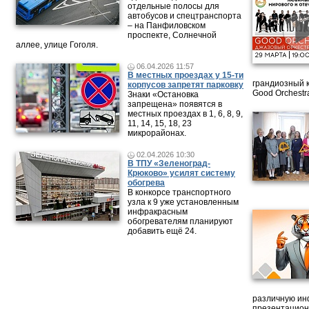
отдельные полосы для
автобусов и спецтранспорта
– на Панфиловском
проспекте, Солнечной
аллее, улице Гоголя.
06.04.2026 11:57
В местных проездах у 15-ти
грандиозный 
корпусов запретят парковку
Good Orchestr
Знаки «Остановка
запрещена» появятся в
местных проездах в 1, 6, 8, 9,
11, 14, 15, 18, 23
микрорайонах.
02.04.2026 10:30
В ТПУ «Зеленоград-
Крюково» усилят систему
обогрева
В конкорсе транспортного
узла к 9 уже установленным
инфракрасным
обогревателям планируют
добавить ещё 24.
различную ин
презентацион