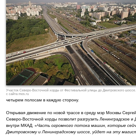
Участок Северо-Восточной хорды от Фестивальной улицы до Дмитровского шоссе.
с сайта mos.ru
четырем полосам в каждую сторону.
Открывая движение по новой трассе в среду мэр Москвы Серг
Северо-Восточной хорды позволит разгрузить Ленинградское и 
внутри МКАД. «
Часть огромного потока машин, которые сейч
Дмитровскому и Ленинградскому шоссе, уйдет на эту магист