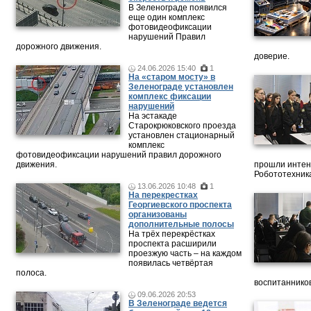
В Зеленограде появился
еще один комплекс
фотовидеофиксации
нарушений Правил
дорожного движения.
доверие.
24.06.2026 15:40
1
На «старом мосту» в
Зеленограде установлен
комплекс фиксации
нарушений
На эстакаде
Старокрюковского проезда
установлен стационарный
комплекс
фотовидеофиксации нарушений правил дорожного
движения.
прошли интен
Робототехника
13.06.2026 10:48
1
На перекрестках
Георгиевского проспекта
организованы
дополнительные полосы
На трёх перекрёстках
проспекта расширили
проезжую часть – на каждом
появилась четвёртая
полоса.
воспитанников
09.06.2026 20:53
В Зеленограде ведется