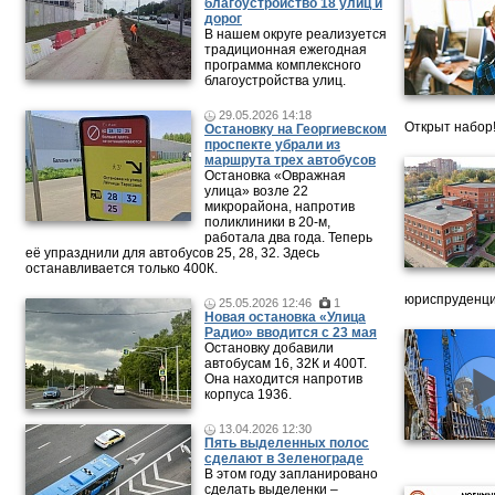
благоустройство 18 улиц и
дорог
В нашем округе реализуется
традиционная ежегодная
программа комплексного
благоустройства улиц.
29.05.2026 14:18
Открыт набор
Остановку на Георгиевском
проспекте убрали из
маршрута трех автобусов
Остановка «Овражная
улица» возле 22
микрорайона, напротив
поликлиники в 20-м,
работала два года. Теперь
её упразднили для автобусов 25, 28, 32. Здесь
останавливается только 400К.
юриспруденци
25.05.2026 12:46
1
Новая остановка «Улица
Радио» вводится с 23 мая
Остановку добавили
автобусам 16, 32К и 400Т.
Она находится напротив
корпуса 1936.
13.04.2026 12:30
Пять выделенных полос
сделают в Зеленограде
В этом году запланировано
сделать выделенки –