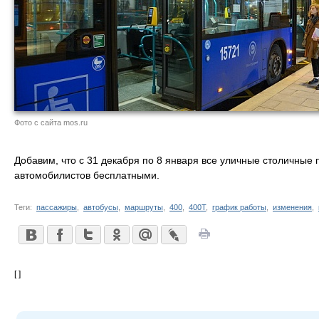
Фото с сайта mos.ru
Добавим, что с 31 декабря по 8 января все уличные столичные 
автомобилистов бесплатными.
Теги:
пассажиры
,
автобусы
,
маршруты
,
400
,
400Т
,
график работы
,
изменения
,
[ ]