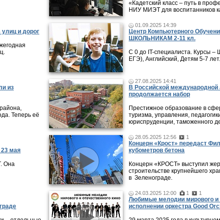
«Кадетский класс – путь в проф
НИУ МИЭТ для воспитанников ка
01.09.2025 14:39
 улиц и дорог
Центр Компьютерного Обучени
ШКОЛЬНИКАМ 2-11 кл.
ежегодная
ц.
С 0 до IT-специалиста. Курсы 
ЕГЭ), Английский, Детям 5-7 лет
27.08.2025 14:41
ли из
В Российской международной 
продолжается набор
района,
Престижное образование в сфер
ода. Теперь её
туризма, управления, педагогики
юриспруденции, таможенного де
28.05.2025 12:56
1
Концерн «Крост» передаст Фи
 23 мая
кубометров бетона
. Она
Концерн «КРОСТ» выступил жер
строительстве крупнейшего хра
в Зеленограде.
24.03.2025 12:00
1
1
Любимые мелодии мирового и 
граде
исполнении оркестра Good Orc