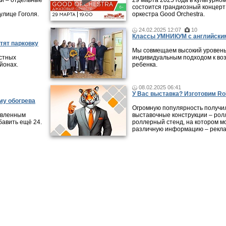
ки – отдельные
29 марта 2025 года в культурно
состоится грандиозный концерт
улице Гоголя.
оркестра Good Orchestra.
24.02.2025 12:07
10
Классы УМНИКУМ с английским
тят парковку
Мы совмещаем высокий уровень
стных
индивидуальным подходом к во
айонах.
ребенка.
08.02.2025 06:41
У Вас выставка? Изготовим Rol
му обогрева
Огромную популярность получи
новленным
выставочные конструкции – рол
авить ещё 24.
роллерный стенд, на котором м
различную информацию – рекла