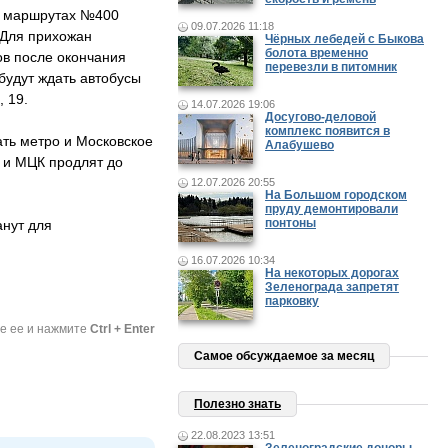
на маршрутах №400
09.07.2026 11:18
 Для прихожан
Чёрных лебедей с Быкова
болота временно
ов после окончания
перевезли в питомник
будут ждать автобусы
 19.
14.07.2026 19:06
Досугово-деловой
комплекс появится в
ать метро и Московское
Алабушево
о и МЦК продлят до
12.07.2026 20:55
На Большом городском
пруду демонтировали
понтоны
анут для
16.07.2026 10:34
На некоторых дорогах
Зеленограда запретят
парковку
те ее и нажмите
Ctrl + Enter
Самое обсуждаемое за месяц
Полезно знать
22.08.2023 13:51