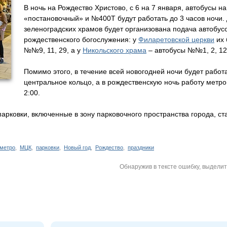
В ночь на Рождество Христово, с 6 на 7 января, автобусы 
«постановочный» и №400Т будут работать до 3 часов ночи.
зеленоградских храмов будет организована подача автобус
рождественского богослужения: у
Филаретовской церкви
их 
№№9, 11, 29, а у
Никольского храма
– автобусы №№1, 2, 12,
Помимо этого, в течение всей новогодней ночи будет работ
центральное кольцо, а в рождественскую ночь работу метр
2:00.
парковки, включенные в зону парковочного пространства города, ст
метро
,
МЦК
,
парковки
,
Новый год
,
Рождество
,
праздники
Обнаружив в тексте ошибку, выдели