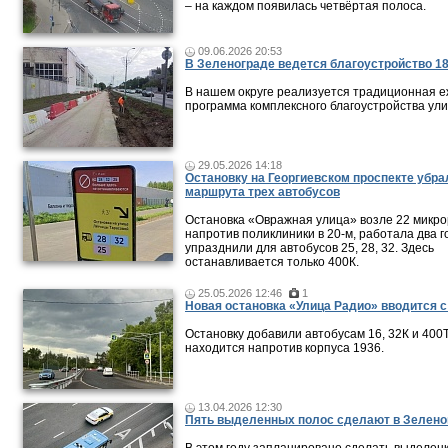
– на каждом появилась четвёртая полоса.
09.06.2026 20:53
В Зеленограде ведется благоустройство 18
В нашем округе реализуется традиционная 
программа комплексного благоустройства ули
29.05.2026 14:18
Остановку на Георгиевском проспекте убра
маршрута трех автобусов
Остановка «Овражная улица» возле 22 микро
напротив поликлиники в 20-м, работала два г
упразднили для автобусов 25, 28, 32. Здесь
останавливается только 400К.
25.05.2026 12:46
1
Новая остановка «Улица Радио» вводится с
Остановку добавили автобусам 16, 32К и 400Т
находится напротив корпуса 1936.
13.04.2026 12:30
Пять выделенных полос сделают в Зелено