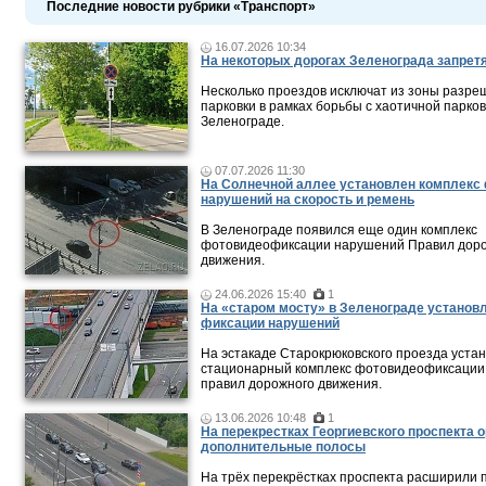
Последние новости рубрики «Транспорт»
16.07.2026 10:34
На некоторых дорогах Зеленограда запретя
Несколько проездов исключат из зоны разр
парковки в рамках борьбы с хаотичной парков
Зеленограде.
07.07.2026 11:30
На Солнечной аллее установлен комплекс
нарушений на скорость и ремень
В Зеленограде появился еще один комплекс
фотовидеофиксации нарушений Правил дор
движения.
24.06.2026 15:40
1
На «старом мосту» в Зеленограде установ
фиксации нарушений
На эстакаде Старокрюковского проезда уста
стационарный комплекс фотовидеофиксации
правил дорожного движения.
13.06.2026 10:48
1
На перекрестках Георгиевского проспекта 
дополнительные полосы
На трёх перекрёстках проспекта расширили 