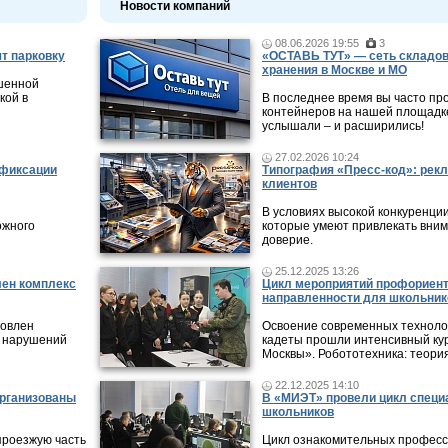
Новости компаний
08.06.2026 19:55
3
т парковку
«ОСТАВЬ ТУТ» — сеть складов
хранения в Москве и МО
ешенной
кой в
В последнее время вы часто пр
контейнеров на нашей площадке
услышали – и расширились!
27.02.2026 10:24
 фиксации
Типография «Пресс-код»: рекл
клиентов
В условиях высокой конкуренци
ожного
которые умеют привлекать вни
доверие.
25.12.2025 13:26
лен комплекс
Цикл мероприятий профориен
направленности для школьник
новлен
Освоение современных технолог
 нарушений
кадеты прошли интенсивный кур
Москвы». Робототехника: теори
22.12.2025 14:10
организованы
В «МИЭТ» провели цикл специ
школьников
проезжую часть
Цикл ознакомительных профес