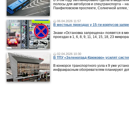
В этом году запланировано сделать выделен
полосы для автобусов и спецтранспорта – на
Панфиловском проспекте, Солнечной аллее, 
06.04.2026 11:57
В местных проездах у 15-ти корпусов запре
Знаки «Остановка запрещена» появятся в ме
проездах в 1, 6, 8, 9, 11, 14, 15, 18, 23 микрор
02.04.2026 10:30
В ТПУ «Зеленоград-Крюково» усилят систе
В конкорсе транспортного узла к 9 уже уста
инфракрасным обогревателям планируют доб