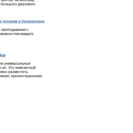
м центре Зеленоград
 большого джазового
 уклоном в Зеленограде
 преподавания с
зможностям каждого
lup
ли универсальные
л ап. Это компактный
ожно разместить
мную, презентационную.