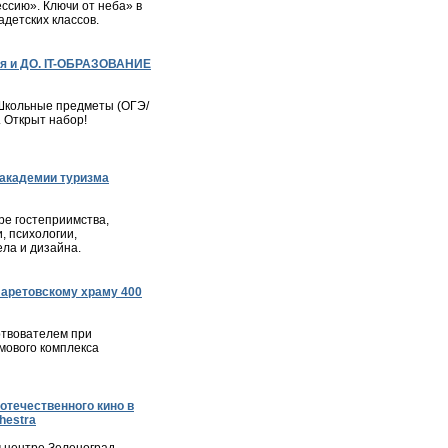
ессию». Ключи от неба» в
детских классов.
я и ДО. IT-ОБРАЗОВАНИЕ
– Школьные предметы (ОГЭ/
. Открыт набор!
академии туризма
е гостеприимства,
, психологии,
ла и дизайна.
ларетовскому храму 400
твователем при
мового комплекса
отечественного кино в
hestra