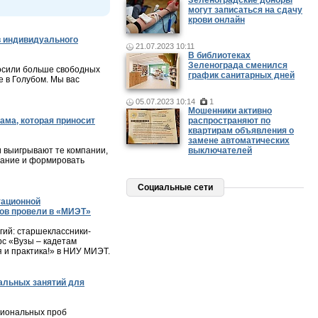
Зеленоградские доноры
могут записаться на сдачу
крови онлайн
 индивидуального
21.07.2023 10:11
В библиотеках
Зеленограда сменился
осили больше свободных
график санитарных дней
 в Голубом. Мы вас
05.07.2023 10:14
1
Мошенники активно
ама, которая приносит
распространяют по
квартирам объявления о
замене автоматических
и выигрывают те компании,
выключателей
мание и формировать
Социальные сети
тационной
ов провели в «МИЭТ»
ий: старшеклассники-
с «Вузы – кадетам
я и практика!» в НИУ МИЭТ.
альных занятий для
сиональных проб