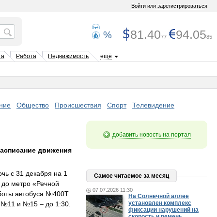
Войти или зарегистрироваться
81.40
94.05
%
77
85
та
Работа
Недвижимость
ещё
ние
Общество
Происшествия
Спорт
Телевидение
добавить новость на портал
расписание движения
чь с 31 декабря на 1
Самое читаемое за месяц
 до метро «Речной
07.07.2026 11:30
аботы автобуса №400Т
На Солнечной аллее
установлен комплекс
 №11 и №15 – до 1:30.
фиксации нарушений на
скорость и ремень