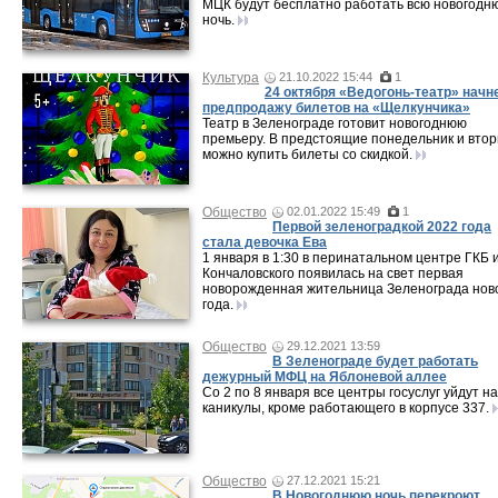
МЦК будут бесплатно работать всю новогодн
ночь.
Культура
21.10.2022 15:44
1
24 октября «Ведогонь-театр» начн
предпродажу билетов на «Щелкунчика»
Театр в Зеленограде готовит новогоднюю
премьеру. В предстоящие понедельник и втор
можно купить билеты со скидкой.
Общество
02.01.2022 15:49
1
Первой зеленоградкой 2022 года
стала девочка Ева
1 января в 1:30 в перинатальном центре ГКБ 
Кончаловского появилась на свет первая
новорожденная жительница Зеленограда нов
года.
Общество
29.12.2021 13:59
В Зеленограде будет работать
дежурный МФЦ на Яблоневой аллее
Со 2 по 8 января все центры госуслуг уйдут на
каникулы, кроме работающего в корпусе 337.
Общество
27.12.2021 15:21
В Новогоднюю ночь перекроют