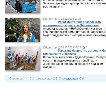
С 1 по 8 января общественный транспорт в
Зеленограде будет курсировать по воскресно
расписанию.
Общество
23.12.2019 17:15
Робот Betsy будет развлекать
посетителей префектуры Зеленограда
Андроид компании «Нейроботикс» установят 
здании городской администрации. «Девушка»
будет поздравлять с наступающим Новым год
Общество
20.12.2019 16:23
3
Горожане бесплатно устроили Н
год пациентам хосписа
Волонтеры в костюмах Деда Мороза и Снегур
посетили медучреждение в новой части
Зеленограда и подарили сладости больным
людям.
←
→
Страницы:
Ctrl
предыдущая
1
2
3
следующая
Ctrl