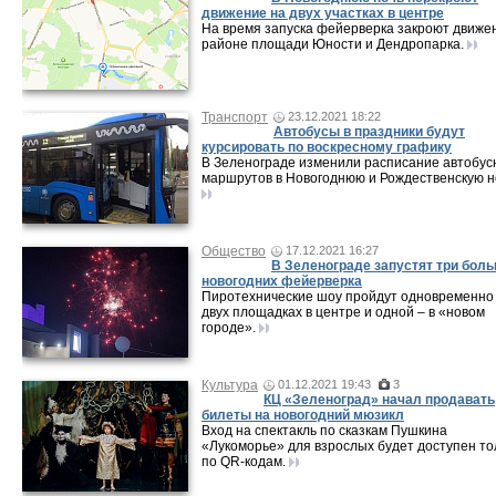
движение на двух участках в центре
На время запуска фейерверка закроют движе
районе площади Юности и Дендропарка.
Транспорт
23.12.2021 18:22
Автобусы в праздники будут
курсировать по воскресному графику
В Зеленограде изменили расписание автобус
маршрутов в Новогоднюю и Рождественскую н
Общество
17.12.2021 16:27
В Зеленограде запустят три бол
новогодних фейерверка
Пиротехнические шоу пройдут одновременно
двух площадках в центре и одной – в «новом
городе».
Культура
01.12.2021 19:43
3
КЦ «Зеленоград» начал продавать
билеты на новогодний мюзикл
Вход на спектакль по сказкам Пушкина
«Лукоморье» для взрослых будет доступен то
по QR-кодам.