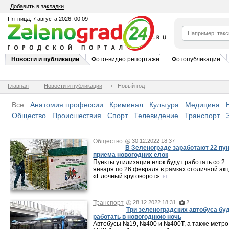
Добавить в закладки
Пятница, 7 августа 2026, 00:09
Новости и публикации
Фото-видео репортажи
Фотопубликации
Главная
Новости и публикации
Новый год
Все
Анатомия профессии
Криминал
Культура
Медицина
Общество
Происшествия
Спорт
Телевидение
Транспорт
Общество
30.12.2022 18:37
В Зеленограде заработают 22 пу
приема новогодних елок
Пункты утилизации елок будут работать со 2
января по 26 февраля в рамках столичной ак
«Елочный круговорот».
Транспорт
28.12.2022 18:31
2
Три зеленоградских автобуса бу
работать в новогоднюю ночь
Автобусы №19, №400 и №400Т, а также метро