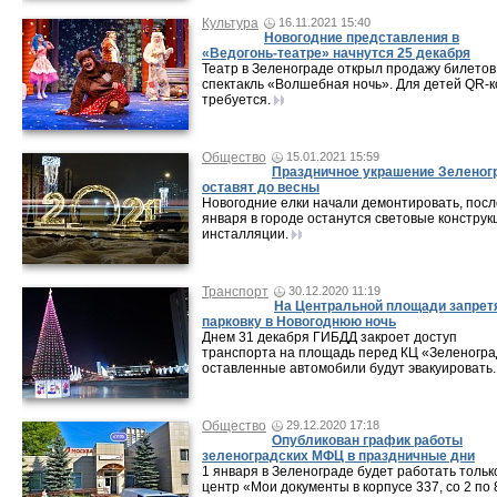
Культура
16.11.2021 15:40
Новогодние представления в
«Ведогонь-театре» начнутся 25 декабря
Театр в Зеленограде открыл продажу билетов
спектакль «Волшебная ночь». Для детей QR-к
требуется.
Общество
15.01.2021 15:59
Праздничное украшение Зеленог
оставят до весны
Новогодние елки начали демонтировать, посл
января в городе останутся световые конструк
инсталляции.
Транспорт
30.12.2020 11:19
На Центральной площади запрет
парковку в Новогоднюю ночь
Днем 31 декабря ГИБДД закроет доступ
транспорта на площадь перед КЦ «Зеленогра
оставленные автомобили будут эвакуировать.
Общество
29.12.2020 17:18
Опубликован график работы
зеленоградских МФЦ в праздничные дни
1 января в Зеленограде будет работать тольк
центр «Мои документы в корпусе 337, со 2 по 