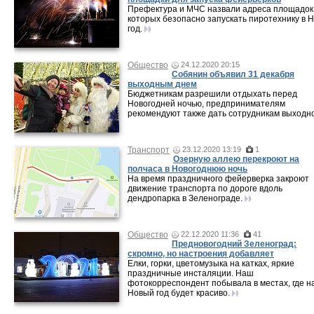
Префектура и МЧС назвали адреса площадок,
которых безопасно запускать пиротехнику в 
год.
Общество
24.12.2020 20:15
Собянин объявил 31 декабря
выходным днем
Бюджетникам разрешили отдыхать перед
Новогодней ночью, предпринимателям
рекомендуют также дать сотрудникам выходн
Транспорт
23.12.2020 13:19
1
Озерную аллею перекроют на
полчаса в Новогоднюю ночь
На время праздничного фейерверка закроют
движение транспорта по дороге вдоль
дендропарка в Зеленограде.
Общество
22.12.2020 11:36
41
Предновогодний Зеленоград:
скромно, но настроения добавляет
Елки, горки, цветомузыка на катках, яркие
праздничные инсталяции. Наш
фотокорреспондент побывала в местах, где н
Новый год будет красиво.