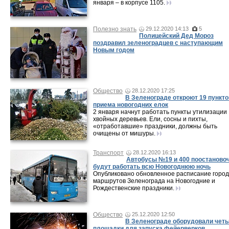
января – в корпусе 1105.
Полезно знать
29.12.2020 14:13
5
Полицейский Дед Мороз
поздравил зеленоградцев с наступающим
Новым годом
Общество
28.12.2020 17:25
В Зеленограде откроют 19 пункто
приема новогодних елок
2 января начнут работать пункты утилизации
хвойных деревьев. Ели, сосны и пихты,
«отработавшие» праздники, должны быть
очищены от мишуры.
Транспорт
28.12.2020 16:13
Автобусы №19 и 400 поостаново
будут работать всю Новогоднюю ночь
Опубликовано обновленное расписание город
маршрутов Зеленограда на Новогодние и
Рождественские праздники.
Общество
25.12.2020 12:50
В Зеленограде оборудовали чет
площадки для запуска фейерверков