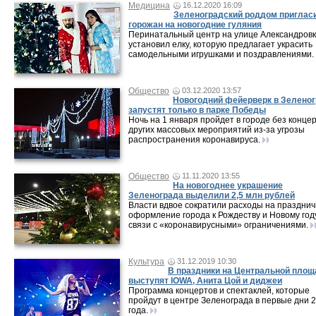
Медицина
16.12.2020 16:09
Зеленоградский роддом приглас
горожан на новогодние гуляния
Перинатальный центр на улице Александров
установил елку, которую предлагает украсить
самодельными игрушками и поздравлениями.
Общество
03.12.2020 13:57
Новогодний фейерверк в Зелено
запустят только в парке Победы
Ночь на 1 января пройдет в городе без концер
других массовых мероприятий из-за угрозы
распространения коронавируса.
Общество
11.11.2020 13:55
На новогоднее украшение
Зеленограда выделили 2,5 млн рублей
Власти вдвое сократили расходы на праздни
оформление города к Рождеству и Новому год
связи с «коронавирусными» ограничениями.
Культура
31.12.2019 10:30
В праздники на Центральной площ
выступят IOWA, Анита Цой и диджеи
Программа концертов и спектаклей, которые
пройдут в центре Зеленограда в первые дни 
года.