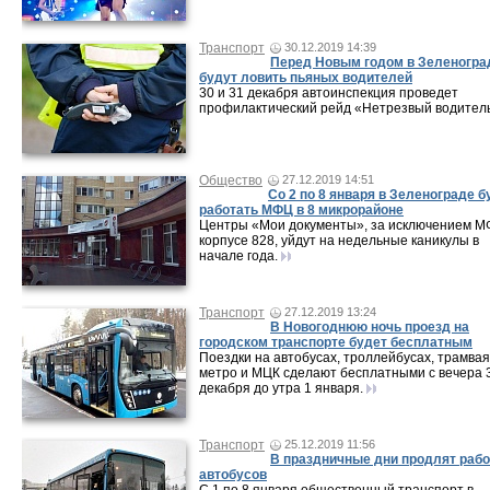
Транспорт
30.12.2019 14:39
Перед Новым годом в Зеленогра
будут ловить пьяных водителей
30 и 31 декабря автоинспекция проведет
профилактический рейд «Нетрезвый водител
Общество
27.12.2019 14:51
Со 2 по 8 января в Зеленограде б
работать МФЦ в 8 микрорайоне
Центры «Мои документы», за исключением М
корпусе 828, уйдут на недельные каникулы в
начале года.
Транспорт
27.12.2019 13:24
В Новогоднюю ночь проезд на
городском транспорте будет бесплатным
Поездки на автобусах, троллейбусах, трамваях
метро и МЦК сделают бесплатными с вечера 
декабря до утра 1 января.
Транспорт
25.12.2019 11:56
В праздничные дни продлят рабо
автобусов