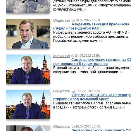
датчики температуры для российского самол
«Сухой Суперджет 100» с импортозамещенн
комплектующими.
Общество
20.09.2022 15:00
Академика Геннадия Красникова
избрали президентом РАН
Руководитель зеленоградского АО «НИИМЭ»
победил в первом туре выборов президента
Российской академии наук.
Криминал
04.05.2022 16:56
Самозваного «врио президента 
приговорили к 8 годам колонии
Бывший стоматолог из Зеленограда осужден 
создание экстремистской организации.
Общество
27.11.2020 17:24
«Президента СССР» из Зеленогр
отправили под домашний арест
Бывшего стоматолога Сергея Тараскина обви
в создании экстремистской организации.
Общество
26.07.2018 17:00
Зеленоградского «президента С