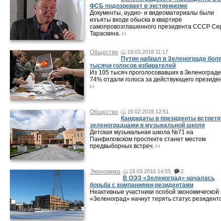
ФСБ подозревает в экстремизме
Документы, аудио- и видеоматериалы были
изъяты входе обыска в квартире
самопровозглашенного президента СССР Се
Тараскина.
Общество
19.03.2018 11:17
Путин набрал в Зеленограде боле
тысячи голосов избирателей
Из 105 тысяч проголосовавших в Зеленограде
74% отдали голоса за действующего президен
Общество
16.02.2018 12:51
Кандидаты в президенты встретя
зеленоградцами в музыкальной школе
Детская музыкальная школа №71 на
Панфиловском проспекте станет местом
предвыборных встреч.
Экономика
15.03.2016 14:55
2
В ОЭЗ «Зеленоград» началась
борьба с компаниями-резидентами
Неактивные участники особой экономической
«Зеленоград» начнут терять статус резиденто