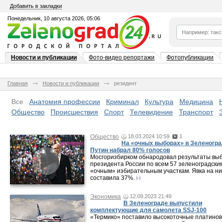
Добавить в закладки
Понедельник, 10 августа 2026, 05:06
Новости и публикации
Фото-видео репортажи
Фотопубликации
Главная
Новости и публикации
резидент
Все
Анатомия профессии
Криминал
Культура
Медицина
Общество
Происшествия
Спорт
Телевидение
Транспорт
Общество
18.03.2024 10:59
1
На «очных выборах» в Зеленогр
Путин набрал 80% голосов
Мосгоризбирком обнародовал результаты вы
президента России по всем 57 зеленоградски
«очным» избирательным участкам. Явка на ни
составила 37%.
Экономика
12.09.2023 21:49
В Зеленограде выпустили
комплектующие для самолета SSJ-100
«Термико» поставило высокоточные платино