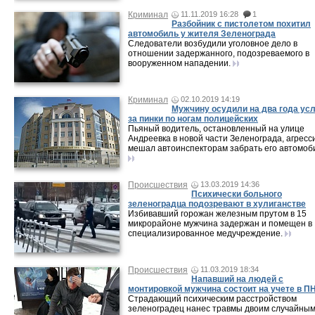
Криминал
11.11.2019 16:28
1
Разбойник с пистолетом похитил
автомобиль у жителя Зеленограда
Следователи возбудили уголовное дело в
отношении задержанного, подозреваемого в
вооруженном нападении.
Криминал
02.10.2019 14:19
Мужчину осудили на два года ус
за пинки по ногам полицейских
Пьяный водитель, остановленный на улице
Андреевка в новой части Зеленограда, агресс
мешал автоинспекторам забрать его автомоб
Происшествия
13.03.2019 14:36
Психически больного
зеленоградца подозревают в хулиганстве
Избивавший горожан железным прутом в 15
микрорайоне мужчина задержан и помещен в
специализированное медучреждение.
Происшествия
11.03.2019 18:34
Напавший на людей с
монтировкой мужчина состоит на учете в П
Страдающий психическим расстройством
зеленоградец нанес травмы двоим случайны