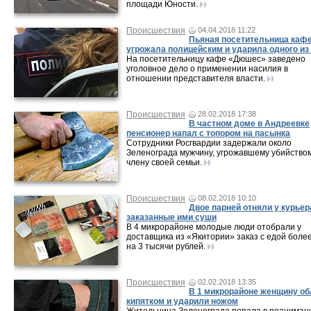
площади Юности.
Происшествия
04.04.2018 11:22
Пьяная посетительница каф
угрожала полицейским и ударила одного из
На посетительницу кафе «Дюшес» заведено
уголовное дело о применении насилия в
отношении представителя власти.
Происшествия
28.02.2018 17:38
В частном доме в Андреевке
пенсионер напал с топором на пасынка
Сотрудники Росгвардии задержали около
Зеленограда мужчину, угрожавшему убийство
члену своей семьи.
Происшествия
08.02.2018 10:10
Двое парней отняли у курьер
заказанные ими суши
В 4 микрорайоне молодые люди отобрали у
доставщика из «Якитории» заказ с едой боле
на 3 тысячи рублей.
Происшествия
02.02.2018 13:35
В 1 микрорайоне женщину о
кипятком и ударили ножом