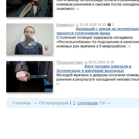
Жительница Зеленограда попала в реанимац
ножевым ранением и ожогами после нападен
знакомого.
Криминал
31.01.2018 14:13
1
Напавший с ножом на зеленоград
оказался сотрудником банка
Столичная полиция задержала сисадмина
«Россельхозбанка» по подозрению в нанесен
ножевых ран мужчине в 9 микрорайоне.
Происшествия
29.01.2018 11:35
Двух человек порезали в
Зеленограде в минувшие выходные
Молодой мужчина и девушка получили ножев
ранения в результате нападения неизвестных
←
→
Страницы:
Ctrl
предыдущая
1
2
следующая
Ctrl