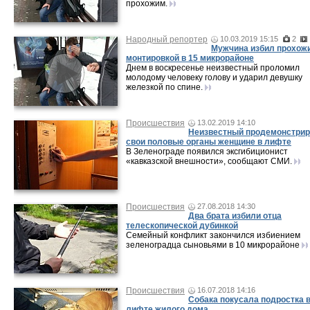
прохожим.
Народный репортер
10.03.2019 15:15
2
Мужчина избил прохож
монтировкой в 15 микрорайоне
Днем в воскресенье неизвестный проломил
молодому человеку голову и ударил девушку
железкой по спине.
Происшествия
13.02.2019 14:10
Неизвестный продемонстри
свои половые органы женщине в лифте
В Зеленограде появился эксгибиционист
«кавказской внешности», сообщают СМИ.
Происшествия
27.08.2018 14:30
Два брата избили отца
телескопической дубинкой
Семейный конфликт закончился избиением
зеленоградца сыновьями в 10 микрорайоне
Происшествия
16.07.2018 14:16
Собака покусала подростка 
лифте жилого дома