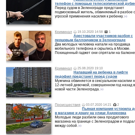
телефон с помощью телескопической дуби
Перед судом в Зеленограде предстанет
подмосковный житель, обвиняемый в разбое 
угрозой применения насилия к ребенку.
Криминал
19.10.2020 14:58
1
Арестовали участников разбоя с
перцовым баллончиком в Зеленограде
Два молодых человека напали на продавца
мобильного телефона и скрылись в Москве.
Похищенный гаджет они спрятали на балконе
Криминал
25.08.2020 19:10
Напавший на ребенка в лифте
педофил предстанет перед судом
Мужчина обвиняется в сексуальном насилии 
12-летней девочкой, совершенном год назад в
новой части Зеленограда.
Происшествия
03.07.2020 14:21
2
Пьяная компания устроила 
в магазине и драку на улице Андреевка
Молодые люди разбили окна продуктового
магазина на границе с Зеленоградом и подра
между собой.