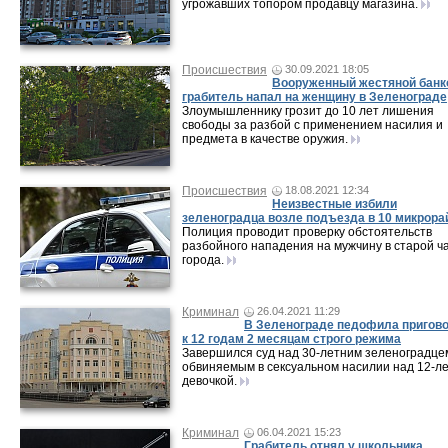
угрожавших топором продавцу магазина.
Происшествия
30.09.2021 18:05
Вооруженный жестяной банк
грабитель напал на женщину в Зеленограде
Злоумышленнику грозит до 10 лет лишения
свободы за разбой с применением насилия и
предмета в качестве оружия.
Происшествия
18.08.2021 12:34
Неизвестные избили
зеленоградца возле подъезда в 10 микрора
Полиция проводит проверку обстоятельств
разбойного нападения на мужчину в старой ч
города.
Криминал
26.04.2021 11:29
В Зеленограде педофила пригов
к 12 годам 2 месяцам строго режима
Завершился суд над 30-летним зеленоградце
обвиняемым в сексуальном насилии над 12-л
девочкой.
Криминал
06.04.2021 15:23
Грабитель отнял у школьника