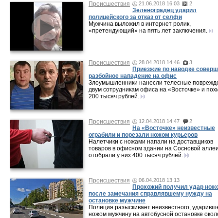
Происшествия
21.06.2018 16:03
2
Зеленоградец ударил
полицейского за отказ от селфи
Мужчина выложил в интернет ролик,
«претендующий» на пять лет заключения.
Происшествия
28.04.2018 14:46
3
Приезжие по наводке совер
разбойное нападение на офис
Злоумышленники нанесли телесные поврежд
двум сотрудникам офиса на «Восточке» и пох
200 тысяч рублей.
Происшествия
12.04.2018 14:47
2
На «Восточке» неизвестные
ограбили и порезали ножом курьеров
Налетчики с ножами напали на доставщиков
товаров в офисном здании на Сосновой аллеи
отобрали у них 400 тысяч рублей.
Происшествия
06.04.2018 13:13
Прохожий получил удар нож
после замечания справлявшему нужду на
остановке мужчине
Полиция разыскивает неизвестного, ударивш
ножом мужчину на автобусной остановке окол