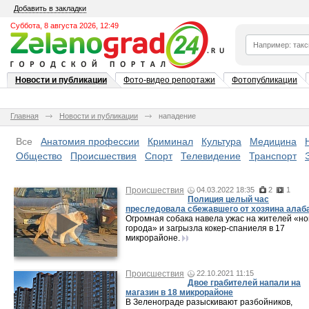
Добавить в закладки
Суббота, 8 августа 2026, 12:49
Новости и публикации
Фото-видео репортажи
Фотопубликации
Главная
Новости и публикации
нападение
Все
Анатомия профессии
Криминал
Культура
Медицина
Общество
Происшествия
Спорт
Телевидение
Транспорт
Происшествия
04.03.2022 18:35
2
1
Полиция целый час
преследовала сбежавшего от хозяина алаб
Огромная собака навела ужас на жителей «но
города» и загрызла кокер-спаниеля в 17
микрорайоне.
Происшествия
22.10.2021 11:15
Двое грабителей напали на
магазин в 18 микрорайоне
В Зеленограде разыскивают разбойников,