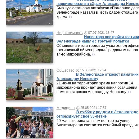
переименовали в «Храм Александра Невско
Бывшую остановку автобусов «Пожарное депо
Зеленограде назвали в честь рядом стоящего
храма.
Недвижимость
07.07.2021 18:47
Инвестора постройки гостин
Зеленограде нашли с третьей попытки
Объявлены итоги торгов за участок под офисн
гостиничный объект рядом с роддомом напро
14-го микрорайона.
Общество
15.06.2021 12:24
В Зеленограде откроют памятник
Александру Невскому
21 июня на территории храма напротив 14
микрорайона пройдет церемония освящения
памятника князю Александру Невскому.
Медицина
25.05.2021 17:57
В субботу роддом в Зеленограде
отпразднует свое 55-летие
29 мая в перинатальном центре на улице
Александровка состоится семейный праздник