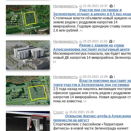
Недвижимость
21.05.2021 10:37
1
Участок под гостиницу в
Зеленограде отдают в аренду в 6,5 раз деш
Столичные власти объявили новый аукцион н
землю рядом с роддомом напротив 14
микрорайона. Годовую арендную ставку снизи
2,6 млн рублей.
Недвижимость
25.03.2021 11:02
2
Рядом с храмом на улице
Александровка построят культурный центр
Москомархитектура показала, как будет выгл
новый ДК напротив 14 микрорайона Зеленогр
Недвижимость
05.03.2021 12:09
1
Власти повторно выставят н
торги участок в Зеленограде под гостиницу
2,5 года назад не нашлось желающих построи
офисное здание или отель рядом с роддомом
напротив 14 микрорайона. Новая арендная ст
пока не известна.
Спорт
15.02.2021 15:28
Открытие фитнес-клуба в Александр
перенесли на август
Спорткомплекс с бассейном «Территория
фитнеса» в новой части Зеленограда начнет