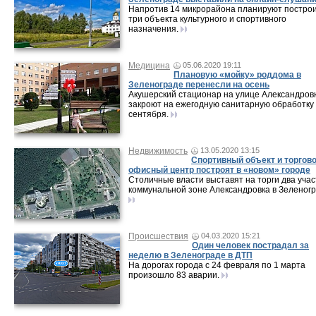
Напротив 14 микрорайона планируют постро
три объекта культурного и спортивного
назначения.
Медицина
05.06.2020 19:11
Плановую «мойку» роддома в
Зеленограде перенесли на осень
Акушерский стационар на улице Александров
закроют на ежегодную санитарную обработку 
сентября.
Недвижимость
13.05.2020 13:15
Спортивный объект и торгово
офисный центр построят в «новом» городе
Столичные власти выставят на торги два учас
коммунальной зоне Александровка в Зеленогр
Происшествия
04.03.2020 15:21
Один человек пострадал за
неделю в Зеленограде в ДТП
На дорогах города с 24 февраля по 1 марта
произошло 83 аварии.