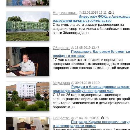
Недвижимость
22.08.2019 13:11
1
Инвестору ФОКа в Александ
разрешили начать строительство
Столичные власти выдали разрешение на
создание спорткомплекса с бассейнами в нов
части Зеленограда.
Общество
15.05.2019 13:47
Прощание с Валерием Клементь
пройдет в пятницу
17 мая состоится отпевание и церемония
прощания с известным зеленоградским педаг
скоропостижно скончавшимся на этой неделе.
Медицина
30.04.2019 14:19
Роддом в Александровке закроют
плановую «мойку» в середине мая
С 13 по 26 мая в акушерском стационаре
зеленоградского перинатального центра про
санитарно-гигиеническая и дезинфекционная
обработка.
Общество
25.03.2019 08:00
73
Патриарх Кирилл совершил литу
в зеленоградском храме