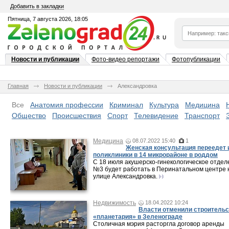
Добавить в закладки
Пятница, 7 августа 2026, 18:05
Новости и публикации
Фото-видео репортажи
Фотопубликации
Главная
Новости и публикации
Александровка
Все
Анатомия профессии
Криминал
Культура
Медицина
Общество
Происшествия
Спорт
Телевидение
Транспорт
Медицина
08.07.2022 15:40
1
Женская консультация переедет 
поликлиники в 14 микрорайоне в роддом
С 18 июля акушерско-гинекологическое отдел
№3 будет работать в Перинатальном центре 
улице Александровка.
Недвижимость
18.04.2022 10:24
Власти отменили строительс
«планетария» в Зеленограде
Столичная мэрия расторгла договор аренды