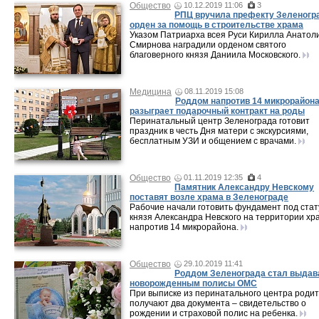
Общество
10.12.2019 11:06
3
РПЦ вручила префекту Зеленогр
орден за помощь в строительстве храма
Указом Патриарха всея Руси Кирилла Анатол
Смирнова наградили орденом святого
благоверного князя Даниила Московского.
Медицина
08.11.2019 15:08
Роддом напротив 14 микрорайон
разыграет подарочный контракт на роды
Перинатальный центр Зеленограда готовит
праздник в честь Дня матери с экскурсиями,
бесплатным УЗИ и общением с врачами.
Общество
01.11.2019 12:35
4
Памятник Александру Невскому
поставят возле храма в Зеленограде
Рабочие начали готовить фундамент под ста
князя Александра Невского на территории хр
напротив 14 микрорайона.
Общество
29.10.2019 11:41
Роддом Зеленограда стал выдав
новорожденным полисы ОМС
При выписке из перинатального центра роди
получают два документа – свидетельство о
рождении и страховой полис на ребенка.