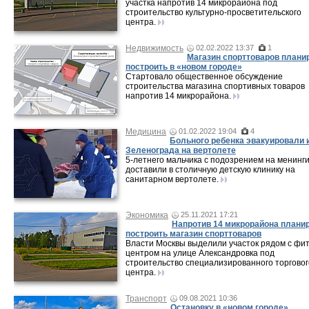
участка напротив 14 микрорайона под
строительство культурно-просветительского
центра.
Недвижимость
02.02.2022 13:37
1
Магазин спорттоваров плани
построить в «новом городе»
Стартовало общественное обсуждение
строительства магазина спортивных товаров
напротив 14 микрорайона.
Медицина
01.02.2022 19:04
4
Больного ребенка эвакуировали 
Зеленограда на вертолете
5-летнего мальчика с подозрением на менинг
доставили в столичную детскую клинику на
санитарном вертолете.
Экономика
25.11.2021 17:21
Напротив 14 микрорайона плани
построить магазин спорттоваров
Власти Москвы выделили участок рядом с фит
центром на улице Александровка под
строительство специализированного торговог
центра.
Транспорт
09.08.2021 10:36
Остановку в «новом городе»