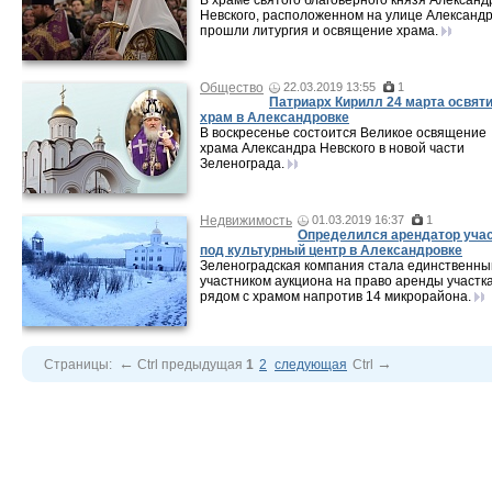
В храме святого благоверного князя Александ
Невского, расположенном на улице Александр
прошли литургия и освящение храма.
Общество
22.03.2019 13:55
1
Патриарх Кирилл 24 марта освят
храм в Александровке
В воскресенье состоится Великое освящение
храма Александра Невского в новой части
Зеленограда.
Недвижимость
01.03.2019 16:37
1
Определился арендатор уча
под культурный центр в Александровке
Зеленоградская компания стала единственн
участником аукциона на право аренды участк
рядом с храмом напротив 14 микрорайона.
←
→
Страницы:
Ctrl
предыдущая
1
2
следующая
Ctrl