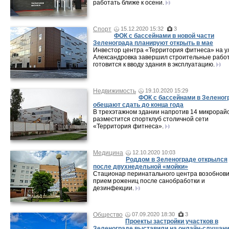
работать ближе к осени.
Спорт
15.12.2020 15:32
3
ФОК с бассейнами в новой части
Зеленограда планируют открыть в мае
Инвестор центра «Территория фитнеса» на у
Александровка завершил строительные рабо
готовится к вводу здания в эксплуатацию.
Недвижимость
19.10.2020 15:29
ФОК с бассейнами в Зеленог
обещают сдать до конца года
В трехэтажном здании напротив 14 микрорай
разместится спортклуб столичной сети
«Территория фитнеса».
Медицина
12.10.2020 10:03
Роддом в Зеленограде открылся
после двухнедельной «мойки»
Стационар перинатального центра возобнов
прием рожениц после санобработки и
дезинфекции.
Общество
07.09.2020 18:30
3
Проекты застройки участков в
Зеленограде выставили на онлайн-слушан