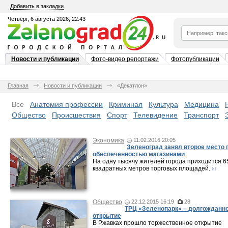
Добавить в закладки
Четверг, 6 августа 2026, 22:43
Новости и публикации
Фото-видео репортажи
Фотопубликации
Главная
Новости и публикации
«Декатлон»
Все
Анатомия профессии
Криминал
Культура
Медицина
Общество
Происшествия
Спорт
Телевидение
Транспорт
Экономика
11.02.2016 20:05
Зеленоград занял второе место 
обеспеченностью магазинами
На одну тысячу жителей города приходится 6
квадратных метров торговых площадей.
Общество
22.12.2015 16:19
28
ТРЦ «Зеленопарк» – долгожданн
открытие
В Ржавках прошло торжественное открытие