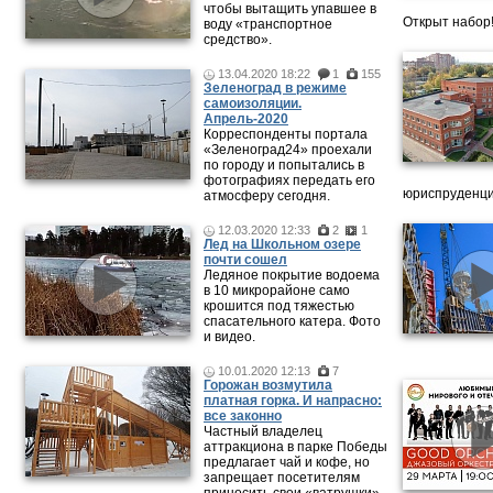
чтобы вытащить упавшее в
Открыт набор
воду «транспортное
средство».
13.04.2020 18:22
1
155
Зеленоград в режиме
самоизоляции.
Апрель-2020
Корреспонденты портала
«Зеленоград24» проехали
по городу и попытались в
фотографиях передать его
юриспруденци
атмосферу сегодня.
12.03.2020 12:33
2
1
Лед на Школьном озере
почти сошел
Ледяное покрытие водоема
в 10 микрорайоне само
крошится под тяжестью
спасательного катера. Фото
и видео.
10.01.2020 12:13
7
Горожан возмутила
платная горка. И напрасно:
все законно
Частный владелец
аттракциона в парке Победы
предлагает чай и кофе, но
запрещает посетителям