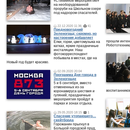
«Стихийное мероприятие»
на необорудованной
проруби на Школьном озере
под надзором спасателей.
22.12.2020 11:36
41
Предновогодний
Зеленоград: скромно, но
настроения добавляет
прошли интен
Елки, горки, цветомузыка на
Робототехника
катках, яркие праздничные
инсталяции. Наш
фотокорреспондент
побывала в местах, где на
Новый год будет красиво.
02.09.2020 20:04
Программа Дня города в
Зеленограде
5 и 6 сентября, вместо
отмененных из-за
воспитанников
коронавируса шествия и
гуляний, праздничные
мероприятия пройдут в
парках и зонах отдыха.
29.05.2020 18:15
1
Спасение утопающего…
скейтборда
Горожанин прыгнул в
Большой городской пруд,