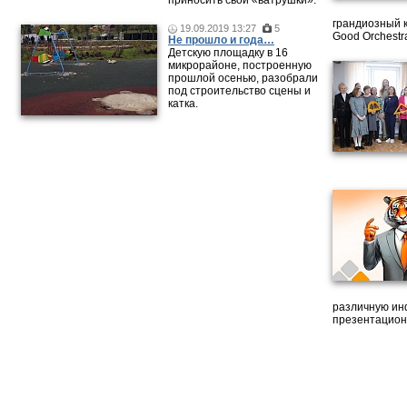
приносить свои «ватрушки».
грандиозный 
19.09.2019 13:27
5
Good Orchestr
Не прошло и года…
Детскую площадку в 16
микрорайоне, построенную
прошлой осенью, разобрали
под строительство сцены и
катка.
различную ин
презентацион