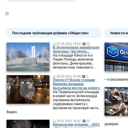
[ ]
Последние публикации рубрики «Общество»
Новости к
02.05.2021 14:23
33
В Зеленограде заработали
фонтаны. Частично…
На площади Юности и в
Парке Победы включили
фонтаны. Днем красиво,
вечером пока темновато…
02.02.2021 16:58
1
– и расширили
Протест? Возле станции
Крюково женщина
высыпала мусор на дорогу.
На Привокзальной площади
в новой части Зеленограда
горожанка вытряхнула
содержимое пакета с
мусором на проезжую часть.
Видео.
19.01.2021 14:02
22
доверие.
Крещенские купания – 2021