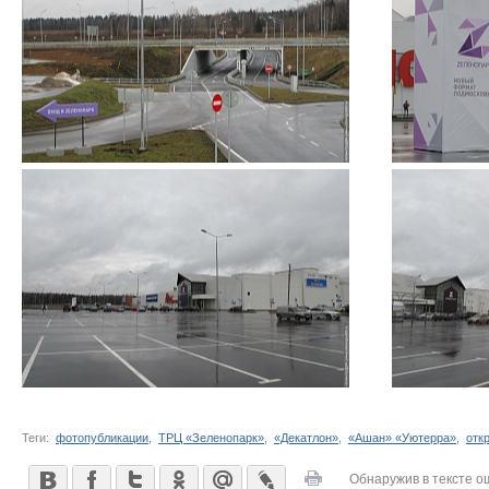
Теги:
фотопубликации
,
ТРЦ «Зеленопарк»
,
«Декатлон»
,
«Ашан» «Уютерра»
,
отк
Обнаружив в тексте о