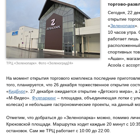
торгово-развл
Сегодня, 22 де
открытие торго
«
Зеленопарк
».
10 часов утра.
работает лишь 
расположенный
спортивных тов
«Ашан», магаз
ТРЦ «Зеленопарк». Фото «Зеленоград24»
Acoola с ассор
На момент открытия торгового комплекса последние приготовл
того, планируется, что 26 декабря торжественное открытие сос
«
КидБург
». 27 декабря ожидается открытие «Детского мира», а 
«М-Видео».
Фудпаркинг
– площадка, объединяющая лотки с ули
колесах) и небольшие гастрономические проекты, на данный мо
Отметим, что добраться до «Зеленопарка» можно, помимо личн
Крюковской площади. Маршрутка ходит каждые 20 минут с 10:3
остановок. Сам же ТРЦ работает с 10:00 до 22:00.