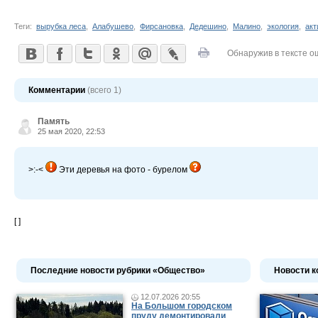
Теги:
вырубка леса
,
Алабушево
,
Фирсановка
,
Дедешино
,
Малино
,
экология
,
акт
Обнаружив в тексте о
Комментарии
(всего 1)
Память
25 мая 2020, 22:53
>:-<
Эти деревья на фото - бурелом
[ ]
Последние новости рубрики «Общество»
Новости к
12.07.2026 20:55
На Большом городском
пруду демонтировали