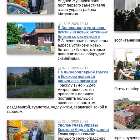
Андрей Журавлёв занял
пост первого заместителя
главы управы района
Матушкино.
16.06.2026 10:13
В Зеленограде установят
почти 200 новых бетонных
блоков со скамейками
воспитанников
В Зеленограде определены
адреса установки новых
бетонных блоков, которые
дополнительно оборудуют
скамейками.
07.06.2026 12:17
На лыжероллерной трассе
в Крюково появится
павильон с прокатом
Трассу у 17-го и 22-го
Открыт набор
микрорайонов хотят
привести в порядок:
поставить большой
павильон с прокатом,
раздевалкой, туалетом, медпунктом, сервисной зоной и
гаражом.
21.05.2026 16:21
Уволен глава управы
Крюково Андрей Журавлев
Глава управы самого
юриспруденци
большого зеленоградского