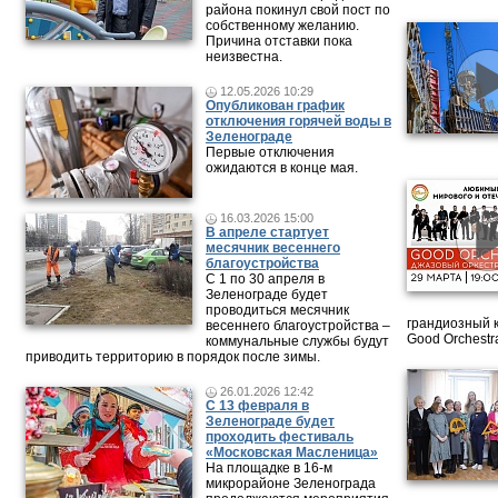
района покинул свой пост по
собственному желанию.
Причина отставки пока
неизвестна.
12.05.2026 10:29
Опубликован график
отключения горячей воды в
Зеленограде
Первые отключения
ожидаются в конце мая.
16.03.2026 15:00
В апреле стартует
месячник весеннего
благоустройства
С 1 по 30 апреля в
Зеленограде будет
проводиться месячник
грандиозный 
весеннего благоустройства –
Good Orchestr
коммунальные службы будут
приводить территорию в порядок после зимы.
26.01.2026 12:42
С 13 февраля в
Зеленограде будет
проходить фестиваль
«Московская Масленица»
На площадке в 16-м
микрорайоне Зеленограда