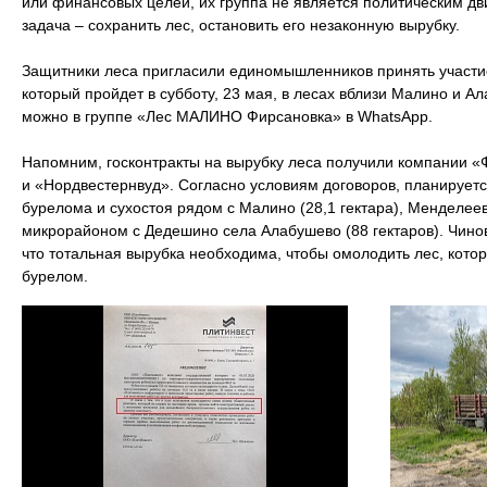
или финансовых целей, их группа не является политическим дв
задача – сохранить лес, остановить его незаконную вырубку.
Защитники леса пригласили единомышленников принять участи
который пройдет в субботу, 23 мая, в лесах вблизи Малино и А
можно в группе «Лес МАЛИНО Фирсановка» в WhatsApp.
Напомним, госконтракты на вырубку леса получили компании «
и «Нордвестернвуд». Согласно условиям договоров, планируетс
бурелома и сухостоя рядом с Малино (28,1 гектара), Менделее
микрорайоном с Дедешино села Алабушево (88 гектаров). Чин
что тотальная вырубка необходима, чтобы омолодить лес, кот
бурелом.