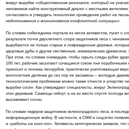
вокруг вырубки «
общественном резонансе, который не угаса
чиновников найти конструктивный диалог с местными жителями.
согласовать и утвердить технологию проведения работ на лесны
недопонимания и возникновения конфликтной ситуации
».
По словам собеседника портала из числа активистов, пункт о с
результате почти двухлетнего спора защитников леса с чиновник
вырубаются не только старые и поврежденные деревья, которые
здоровые дубы и другие лиственные, коммерческая древесина,
При этом, по словам очевидцев, чтобы скрыть следы рубки здо
100 лет, рабочие засыпают сочащиеся соком пни порубочными 
приносит и техника лесорубов, практически уничтожающая вер
многолетние делянки до сих пор не засажены – молодые деревь
технологическим проблемам можно также отнести и упорство чи
вырубки сосен. Как утверждают специалисты, вокруг Зеленогра
этих деревьев. Саженцы гибнут, а на их место спустя полгода вн
высаживают сосны.
По словам лидеров защитников зеленоградского леса, в послед
информационную войну. В частности, в СМИ и соцсетях появля
и «
работы на кого-то
». Активисты категорически заявили, что