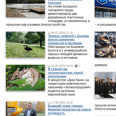
понтоны
На пляже Большого
городского пруда
демонтировали две
деревянные понтонные
площадки, установленные в
прошлом году в рамках благоустройства.
– и расширили
09.07.2026 11:18
Чёрных лебедей с Быкова
болота временно
перевезли в питомник
Обитающих на Быковом
болоте в 1-м микрорайоне
чёрных лебедей временно
вывезли в питомник.
доверие.
22.06.2026 10:42
1
В семействе
зеленоградских ланей
пополнение
В экоцентре «Дом Лани» на
территории комплексного
заказника «Зеленоградский»
родился детеныш
европейской лани.
17.06.2026 11:02
прошли интен
Бывший глава управы
Робототехника
Крюково назначен на новую
должность