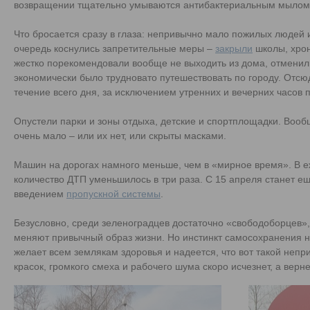
возвращении тщательно умываются антибактериальным мылом
Что бросается сразу в глаза: непривычно мало пожилых людей 
очередь коснулись запретительные меры –
закрыли
школы, хро
жестко порекомендовали вообще не выходить из дома, отменил
экономически было трудновато путешествовать по городу. Отсюд
течение всего дня, за исключением утренних и вечерних часов п
Опустели парки и зоны отдыха, детские и спортплощадки. Вооб
очень мало – или их нет, или скрыты масками.
Машин на дорогах намного меньше, чем в «мирное время». В 
количество ДТП уменьшилось в три раза. С 15 апреля станет ещ
введением
пропускной системы
.
Безусловно, среди зеленоградцев достаточно «свободоборцев»,
меняют привычный образ жизни. Но инстинкт самосохранения н
желает всем землякам здоровья и надеется, что вот такой неп
красок, громкого смеха и рабочего шума скоро исчезнет, а вер