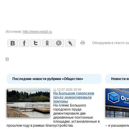
Источник:
http://www.netall.ru
Обнаружив в тексте о
[ ]
Последние новости рубрики «Общество»
Новости к
12.07.2026 20:55
На Большом городском
пруду демонтировали
понтоны
На пляже Большого
городского пруда
демонтировали две
деревянные понтонные
площадки, установленные в
прошлом году в рамках благоустройства.
– и расширили