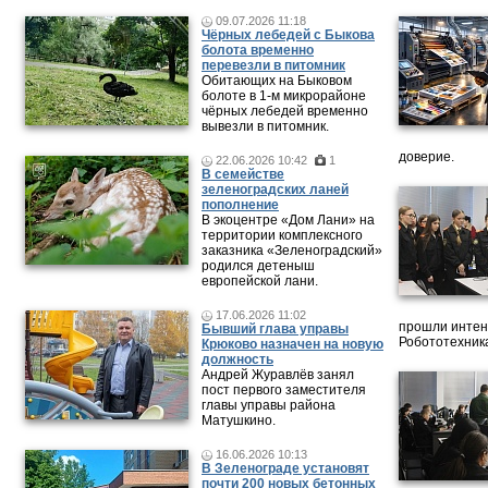
09.07.2026 11:18
Чёрных лебедей с Быкова
болота временно
перевезли в питомник
Обитающих на Быковом
болоте в 1-м микрорайоне
чёрных лебедей временно
вывезли в питомник.
доверие.
22.06.2026 10:42
1
В семействе
зеленоградских ланей
пополнение
В экоцентре «Дом Лани» на
территории комплексного
заказника «Зеленоградский»
родился детеныш
европейской лани.
17.06.2026 11:02
прошли интен
Бывший глава управы
Робототехника
Крюково назначен на новую
должность
Андрей Журавлёв занял
пост первого заместителя
главы управы района
Матушкино.
16.06.2026 10:13
В Зеленограде установят
почти 200 новых бетонных