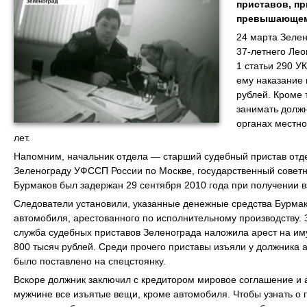
приставов, пр
превышающему
24 марта Зеле
37-летнего Лео
1 статьи 290 У
ему наказание 
рублей. Кроме 
занимать должн
органах местно
лет.
Напомним, начальник отдела — старший судебный пристав отд
Зеленограду УФССП России по Москве, государственный советн
Бурмаков был задержан 29 сентября 2010 года при получении вз
Следователи установили, указанные денежные средства Бурмако
автомобиля, арестованного по исполнительному производству. 
служба судебных приставов Зеленограда наложила арест на им
800 тысяч рублей. Среди прочего приставы изъяли у должника 
было поставлено на спецстоянку.
Вскоре должник заключил с кредитором мировое соглашение и а
мужчине все изъятые вещи, кроме автомобиля. Чтобы узнать о