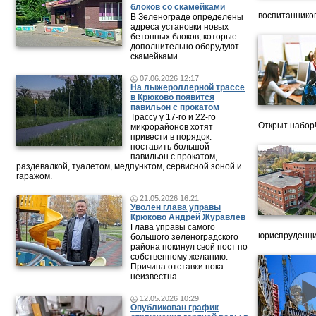
блоков со скамейками
воспитанников
В Зеленограде определены
адреса установки новых
бетонных блоков, которые
дополнительно оборудуют
скамейками.
07.06.2026 12:17
На лыжероллерной трассе
в Крюково появится
павильон с прокатом
Трассу у 17-го и 22-го
Открыт набор
микрорайонов хотят
привести в порядок:
поставить большой
павильон с прокатом,
раздевалкой, туалетом, медпунктом, сервисной зоной и
гаражом.
21.05.2026 16:21
Уволен глава управы
Крюково Андрей Журавлев
Глава управы самого
юриспруденци
большого зеленоградского
района покинул свой пост по
собственному желанию.
Причина отставки пока
неизвестна.
12.05.2026 10:29
Опубликован график