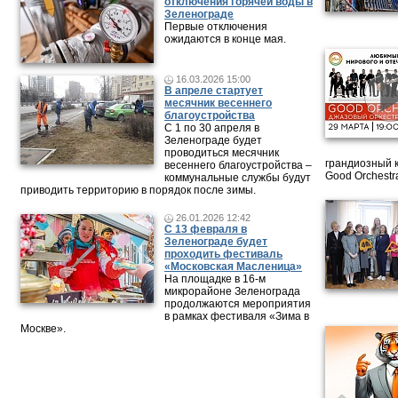
отключения горячей воды в
Зеленограде
Первые отключения
ожидаются в конце мая.
16.03.2026 15:00
В апреле стартует
месячник весеннего
благоустройства
С 1 по 30 апреля в
Зеленограде будет
проводиться месячник
грандиозный 
весеннего благоустройства –
Good Orchestr
коммунальные службы будут
приводить территорию в порядок после зимы.
26.01.2026 12:42
С 13 февраля в
Зеленограде будет
проходить фестиваль
«Московская Масленица»
На площадке в 16-м
микрорайоне Зеленограда
продолжаются мероприятия
в рамках фестиваля «Зима в
Москве».