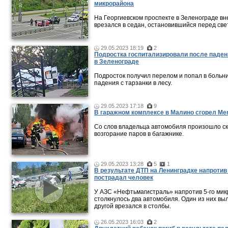
микрорайона
На Георгиевском проспекте в Зеленограде в
врезался в седан, остановившийся перед св
29.05.2023 18:19
2
Подростка госпитализировали после паден
в Зеленограде
Подросток получил перелом и попал в больн
падения с тарзанки в лесу.
29.05.2023 17:18
9
В гаражном комплексе в Малино сгорел Me
Со слов владельца автомобиля произошло с
возгорание паров в багажнике.
29.05.2023 13:28
5
1
В результате ДТП на Ленинградке напроти
пострадал человек
У АЗС «Нефтьмагистраль» напротив 5-го ми
столкнулось два автомобиля. Один из них выл
другой врезался в столбы.
26.05.2023 16:03
2