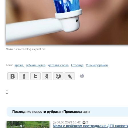
Фото с сайта blog.expert.de
Теги:
кража
,
зубная щетка
,
детская соска
,
Столица
,
23 микрорайон
[ ]
Последние новости рубрики «Происшествия»
06.06.2023 16:42
2
Мама c ребёнком пострадали в ДТП напроти