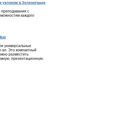
 уклоном в Зеленограде
 преподавания с
зможностям каждого
lup
ли универсальные
л ап. Это компактный
ожно разместить
мную, презентационную.
ота
|
Недвижимость
|
Фотогалерея города
|
Консультации
ся в соответствии с законодательством РФ, в том числе об
и материалов сайта, активная ссылка на
zelenograd24.ru
высказанные в комментариях читателей, а также за
явлениях.