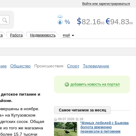
Войти или зарегистрироваться
82.16
94.83
%
65
66
та
Работа
Недвижимость
ещё
ние
Общество
Происшествия
Спорт
Телевидение
добавить новость на портал
детское питание и
айоне.
овершены в ноябре.
Самое читаемое за месяц
а» на Кутузовском
09.07.2026 11:18
 детских сосок. Общая
Чёрных лебедей с Быкова
болота временно
 из того же магазина
перевезли в питомник
более 15,7 тысячи