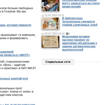
Зеленоградские доноры
могут записаться на сдачу
крови онлайн
осили больше свободных
 в Голубом. Мы вас
21.07.2023 10:11
В библиотеках
Зеленограда сменился
график санитарных дней
ама, которая приносит
05.07.2023 10:14
1
и выигрывают те компании,
Мошенники активно
мание и формировать
распространяют по
квартирам объявления о
замене автоматических
выключателей
тационной
ов провели в «МИЭТ»
ий: старшеклассники-
Социальные сети
с «Вузы – кадетам
я и практика!» в НИУ МИЭТ.
альных занятий для
сиональных проб
ессию». Ключи от неба» в
детских классов.