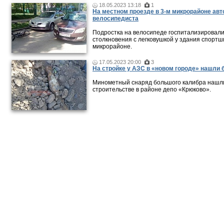
18.05.2023 13:18
1
На местном проезде в 3-м микрорайоне ав
велосипедиста
Подростка на велосипеде госпитализировали
столкновения с легковушкой у здания спортш
микрорайоне.
17.05.2023 20:00
3
На стройке у АЗС в «новом городе» нашли 
Минометный снаряд большого калибра нашли
строительстве в районе депо «Крюково».
Новости и публикации
|
Фото-видео репортажи
|
Фотопуб
Размещение рекламы
© 2011 — 2026 «
Зеленоград24
»