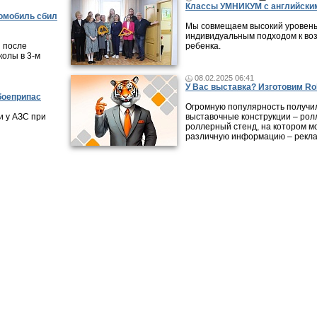
Классы УМНИКУМ с английским
томобиль сбил
Мы совмещаем высокий уровень
индивидуальным подходом к во
 после
ребенка.
колы в 3-м
08.02.2025 06:41
У Вас выставка? Изготовим Rol
боеприпас
Огромную популярность получи
 у АЗС при
выставочные конструкции – рол
роллерный стенд, на котором м
различную информацию – рекла
ликации
|
Городские обзоры
|
Видео-интервью
|
Справочник организаций
|
Карта
|
Раб
Все права на материалы, опубликованные на сайте, охраняют
авторском праве и смежных правах. При любом использовани
обязательна. Редакция не несет ответственности за мнения, 
достоверность информации, содержащейся в рекламных объ