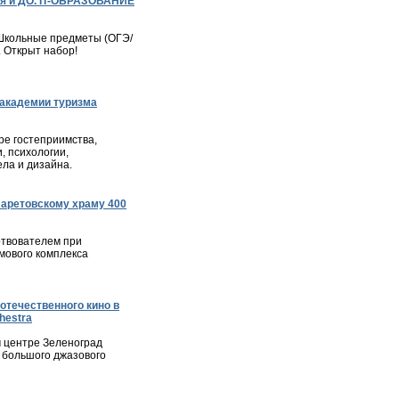
я и ДО. IT-ОБРАЗОВАНИЕ
– Школьные предметы (ОГЭ/
. Открыт набор!
академии туризма
е гостеприимства,
, психологии,
ла и дизайна.
ларетовскому храму 400
твователем при
мового комплекса
отечественного кино в
hestra
м центре Зеленоград
 большого джазового