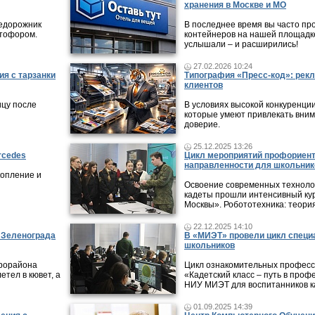
хранения в Москве и МО
недорожник
В последнее время вы часто пр
етофором.
контейнеров на нашей площадке
услышали – и расширились!
27.02.2026 10:24
ия с тарзанки
Типография «Пресс-код»: рекл
клиентов
ицу после
В условиях высокой конкуренци
которые умеют привлекать вни
доверие.
25.12.2025 13:26
rcedes
Цикл мероприятий профориен
направленности для школьник
копление и
Освоение современных технолог
кадеты прошли интенсивный кур
Москвы». Робототехника: теори
22.12.2025 14:10
в Зеленограда
В «МИЭТ» провели цикл специ
школьников
крорайона
Цикл ознакомительных профес
етел в кювет, а
«Кадетский класс – путь в проф
НИУ МИЭТ для воспитанников ка
01.09.2025 14:39