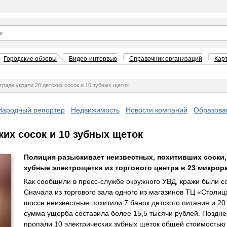
Городские обзоры
Видео-интервью
Справочник организаций
Кар
граде украли 20 детских сосок и 10 зубных щеток
Народный репортер
Недвижимость
Новости компаний
Образова
ких сосок и 10 зубных щеток
Полиция разыскивает неизвестных, похитивших соски, 
зубные электрощетки из торгового центра в 23 микрор
Как сообщили в пресс-службе окружного УВД, кражи были с
Сначала из торгового зала одного из магазинов ТЦ «Столиц
шоссе неизвестные похитили 7 банок детского питания и 20
сумма ущерба составила более 15,5 тысячи рублей. Позднее
пропали 10 электрических зубных щеток общей стоимостью 