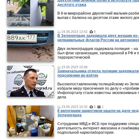
Двухлетний ребенок погиб в результате па
десятого этажа
В 8-м микрорайоне двухлетний мальчик разби
выпав с балкона на десятом этаже жилого до
24.05.2023 13:42
4
В Зеленограде задержали двух женщин из-
неправильных флагов России на автономе
Двух зеленоградцев задержала полиция – на
был флаг организации, запрещенной в РФ и 
террористической.
23.05.2023 15:06
Замначальника отдела полиции задержали
подозрению во взятке
Высокопоставленному полицейскому из Зеле
избрали меру пресечения по делу о «пробивк
Инфопорталу стали известны эксклюзивные 
дела.
23.05.2023 10:32
5
1
8 килограмм наркотиков нашли на даче нед
Зеленограда
Сотрудники МВД и ФСБ при поддержке спецн
деятельность интернет-магазина и снабжавш
подпольной нарколаборатории.