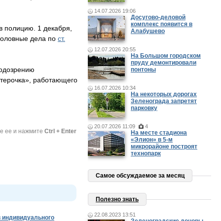
14.07.2026 19:06
Досугово-деловой
комплекс появится в
в полицию. 1 декабря,
Алабушево
уголовные дела по
ст.
12.07.2026 20:55
На Большом городском
пруду демонтировали
подозрению
понтоны
ятерочка», работающего
16.07.2026 10:34
На некоторых дорогах
Зеленограда запретят
парковку
20.07.2026 11:09
4
те ее и нажмите
Ctrl + Enter
На месте стадиона
«Элион» в 5-м
микрорайоне построят
технопарк
Самое обсуждаемое за месяц
Полезно знать
22.08.2023 13:51
 индивидуального