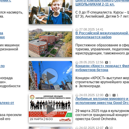
дения с
Центр Компьютерного Обучени
ШКОЛЬНИКАМ 2-11 кл.
лся насмерть,
С 0 до IT-специалиста. Курсы 
ма.
ЕГЭ), Английский, Детям 5-7 лет
27.08.2025 14:41
за
В Российской международной 
рах
продолжается набор
 их машинах
Престижное образование в сфер
признанной
туризма, управления, педагогики
юриспруденции, таможенного де
28.05.2025 12:56
1
 по
Концерн «Крост» передаст Фи
кубометров бетона
нограда
Концерн «КРОСТ» выступил жер
ах».
строительстве крупнейшего хра
подробности
в Зеленограде.
24.03.2025 12:00
1
1
Любимые мелодии мирового и 
алеко от
исполнении оркестра Good Orc
29 марта 2025 года в культурно
аза пресекли
состоится грандиозный концерт
ей его
оркестра Good Orchestra.
24.02.2025 12:07
10