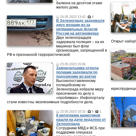
балкона на десятом этаже
жилого дома.
24.05.2023 13:42
4
В Зеленограде задержали
двух женщин из-за
неправильных флагов
России на автономерах
Двух зеленоградцев
Открыт набор
задержала полиция – на их
машинах был флаг
организации, запрещенной в
РФ и признанной террористической.
23.05.2023 15:06
Замначальника отдела
полиции задержали по
подозрению во взятке
Высокопоставленному
полицейскому из
юриспруденци
Зеленограда избрали меру
пресечения по делу о
«пробивках». Инфопорталу
стали известны эксклюзивные подробности дела.
23.05.2023 10:32
5
1
8 килограмм наркотиков
нашли на даче недалеко от
Зеленограда
Сотрудники МВД и ФСБ при
поддержке спецназа