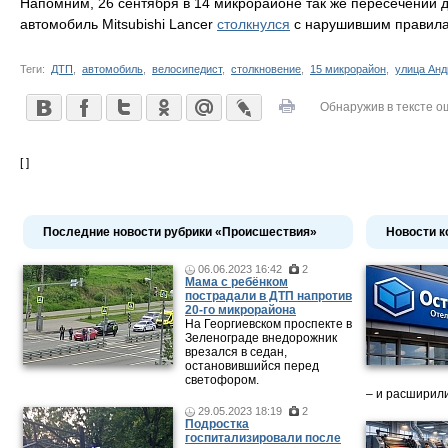
Напомним, 26 сентября в 14 микрорайоне так же пересечении д
автомобиль Mitsubishi Lancer
столкнулся
с нарушившим правила
Теги:
ДТП
,
автомобиль
,
велосипедист
,
столкновение
,
15 микрорайон
,
улица Анд
Обнаружив в тексте о
[ ]
Последние новости рубрики «Происшествия»
Новости к
06.06.2023 16:42
2
Мама c ребёнком
пострадали в ДТП напротив
20-го микрорайона
На Георгиевском проспекте в
Зеленограде внедорожник
врезался в седан,
остановившийся перед
светофором.
– и расширили
29.05.2023 18:19
2
Подростка
госпитализировали после