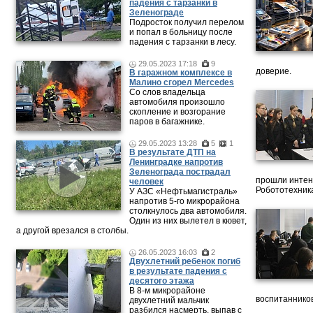
падения с тарзанки в
Зеленограде
Подросток получил перелом
и попал в больницу после
падения с тарзанки в лесу.
29.05.2023 17:18
9
доверие.
В гаражном комплексе в
Малино сгорел Mercedes
Со слов владельца
автомобиля произошло
скопление и возгорание
паров в багажнике.
29.05.2023 13:28
5
1
В результате ДТП на
Ленинградке напротив
Зеленограда пострадал
прошли интен
человек
Робототехника
У АЗС «Нефтьмагистраль»
напротив 5-го микрорайона
столкнулось два автомобиля.
Один из них вылетел в кювет,
а другой врезался в столбы.
26.05.2023 16:03
2
Двухлетний ребенок погиб
в результате падения с
десятого этажа
В 8-м микрорайоне
воспитанников
двухлетний мальчик
разбился насмерть, выпав с