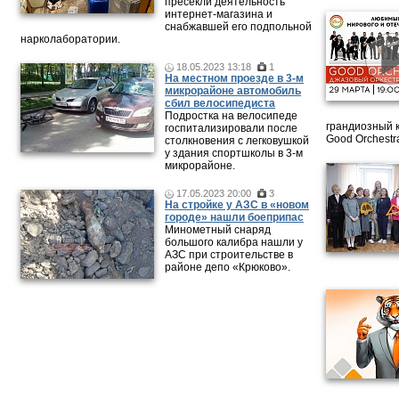
пресекли деятельность
интернет-магазина и
снабжавшей его подпольной
нарколаборатории.
18.05.2023 13:18
1
На местном проезде в 3-м
микрорайоне автомобиль
сбил велосипедиста
Подростка на велосипеде
грандиозный 
госпитализировали после
Good Orchestr
столкновения с легковушкой
у здания спортшколы в 3-м
микрорайоне.
17.05.2023 20:00
3
На стройке у АЗС в «новом
городе» нашли боеприпас
Минометный снаряд
большого калибра нашли у
АЗС при строительстве в
районе депо «Крюково».