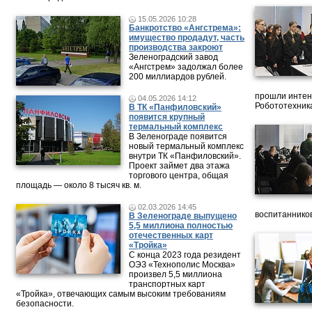
15.05.2026 10:28
Банкротство «Ангстрема»:
имущество продадут, часть
производства закроют
Зеленоградский завод
«Ангстрем» задолжал более
200 миллиардов рублей.
прошли интен
04.05.2026 14:12
Робототехника
В ТК «Панфиловский»
появится крупный
термальный комплекс
В Зеленограде появится
новый термальный комплекс
внутри ТК «Панфиловский».
Проект займет два этажа
торгового центра, общая
площадь — около 8 тысяч кв. м.
02.03.2026 14:45
воспитанников
В Зеленограде выпущено
5,5 миллиона полностью
отечественных карт
«Тройка»
C конца 2023 года резидент
ОЭЗ «Технополис Москва»
произвел 5,5 миллиона
транспортных карт
«Тройка», отвечающих самым высоким требованиям
безопасности.