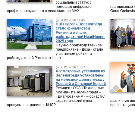
социальный статус с
помощью цифрового
грандиозный 
профиля, созданного в мессенджере MAX.
Good Orchestr
04.02.2026 11:46
НПП «Доза» Зеленограда
стало финалистом
Рейтинга лучших
работодателей HeadHunter
2025 года
Научно-производственное
предприятие «Доза» стало
участником рейтинга
работодателей России от hh.ru.
30.01.2026 15:37
Досмотровые установки из
Зеленограда установлены
на железной дороге между
Россией и Северной Кореей
Резидент ОЭЗ «Технополис
Москва» из Зеленограда –
«Диагностика-М» – оснастил
стратегический пункт
различную ин
пропуска на границе с КНДР.
презентацион