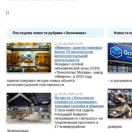
[ ]
Последние новости рубрики «Экономика»
Новости к
02.08.2026 13:07
«Микрон» зарегистрировал
более 70 результатов
интеллектуальной
деятельности
Резидент особой
экономической зоны (ОЭЗ)
«Технополис Москва», завод
«Микрон», в 2025 году
зарегистрировал четыре новых объекта
– и расширили
интеллектуальной собственности.
29.06.2026 11:03
На месте «Зельгроса»
откроются супермаркет,
торговая галерея и общепит
Стала известна судьба
площадей бывшего
гипермаркета «Зельгрос» на
Георгиевском проспекте в
17-м микрорайоне
доверие.
Зеленограда.