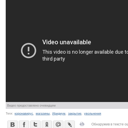
Видео предоставлено очевидцем
Теги:
коронавирус
,
магазины
,
Иридиум
,
закрытие
,
увольнения
Обнаружив в тексте о