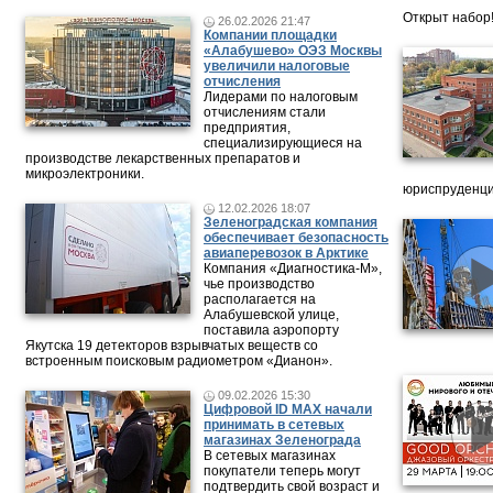
Открыт набор
26.02.2026 21:47
Компании площадки
«Алабушево» ОЭЗ Москвы
увеличили налоговые
отчисления
Лидерами по налоговым
отчислениям стали
предприятия,
специализирующиеся на
производстве лекарственных препаратов и
микроэлектроники.
юриспруденци
12.02.2026 18:07
Зеленоградская компания
обеспечивает безопасность
авиаперевозок в Арктике
Компания «Диагностика-М»,
чье производство
располагается на
Алабушевской улице,
поставила аэропорту
Якутска 19 детекторов взрывчатых веществ со
встроенным поисковым радиометром «Дианон».
09.02.2026 15:30
Цифровой ID MAX начали
принимать в сетевых
магазинах Зеленограда
В сетевых магазинах
покупатели теперь могут
подтвердить свой возраст и