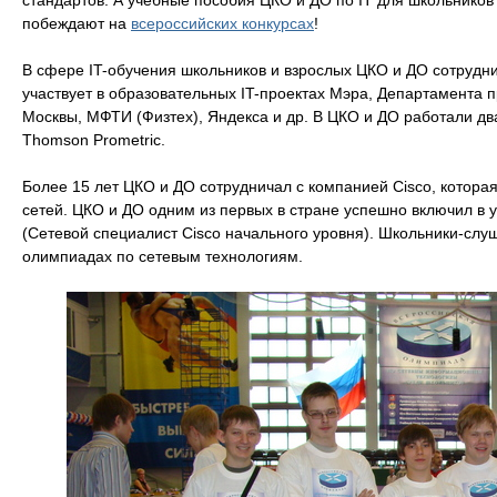
стандартов. А учебные пособия ЦКО и ДО по IT для школьников
побеждают на
всероссийских конкурсах
!
В сфере IT-обучения школьников и взрослых ЦКО и ДО сотруднич
участвует в образовательных IT-проектах Мэра, Департамента 
Москвы, МФТИ (Физтех), Яндекса и др. В ЦКО и ДО работали д
Thomson Prometric.
Более 15 лет ЦКО и ДО сотрудничал с компанией Cisco, котора
сетей. ЦКО и ДО одним из первых в стране успешно включил в 
(Сетевой специалист Cisco начального уровня). Школьники-сл
олимпиадах по сетевым технологиям.