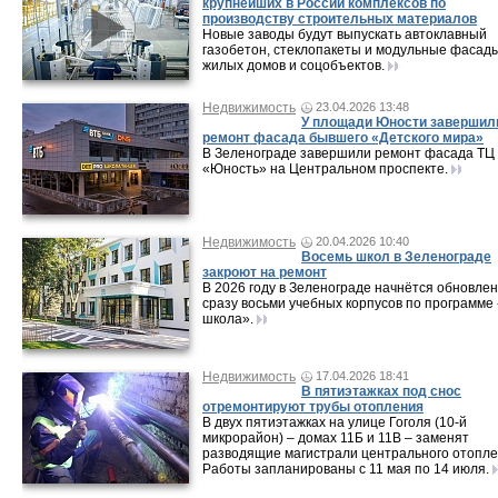
крупнейших в России комплексов по
производству строительных материалов
Новые заводы будут выпускать автоклавный
газобетон, стеклопакеты и модульные фасад
жилых домов и соцобъектов.
Недвижимость
23.04.2026 13:48
У площади Юности завершил
ремонт фасада бывшего «Детского мира»
В Зеленограде завершили ремонт фасада ТЦ
«Юность» на Центральном проспекте.
Недвижимость
20.04.2026 10:40
Восемь школ в Зеленограде
закроют на ремонт
В 2026 году в Зеленограде начнётся обновле
сразу восьми учебных корпусов по программе
школа».
Недвижимость
17.04.2026 18:41
В пятиэтажках под снос
отремонтируют трубы отопления
В двух пятиэтажках на улице Гоголя (10-й
микрорайон) – домах 11Б и 11В – заменят
разводящие магистрали центрального отопле
Работы запланированы с 11 мая по 14 июля.