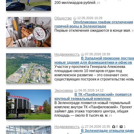
200 миллиардов рублей.
Общество
12.05.2026 10:29
Опубликован график отключения
горячей воды в Зеленограде
Первые отключения ожидаются в конце мая.
Недвижимость
07.05.2026 19:39
В Западной промзоне постро
новые здания для фармацевтики и офисов
Участок у проспекта Генерала Алексеева
площадью около 10 гектаров отдан под
комплексное развитие – это означает снос
существующих построек и строительство новы
Экономика
04.05.2026 14:12
В ТК «Панфиловский» появится
крупный термальный комплекс
В Зеленограде появится новый термальный
комплекс внутри ТК «Панфиловский». Проект
займет два этажа торгового центра, общая
площадь — около 8 тысяч кв. м.
Недвижимость
27.04.2026 10:35
8
1
В Зеленограде открыли один