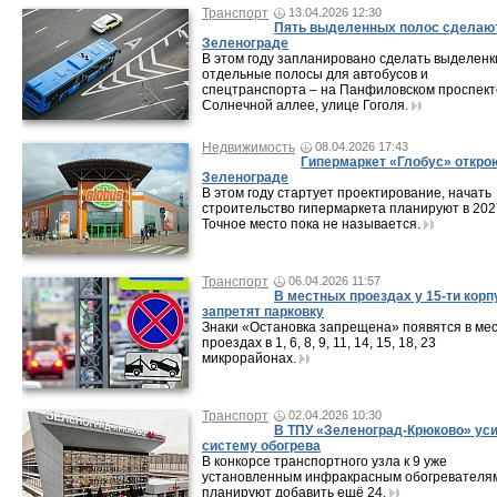
Транспорт
13.04.2026 12:30
Пять выделенных полос сделаю
Зеленограде
В этом году запланировано сделать выделенк
отдельные полосы для автобусов и
спецтранспорта – на Панфиловском проспект
Солнечной аллее, улице Гоголя.
Недвижимость
08.04.2026 17:43
Гипермаркет «Глобус» откро
Зеленограде
В этом году стартует проектирование, начать
строительство гипермаркета планируют в 202
Точное место пока не называется.
Транспорт
06.04.2026 11:57
В местных проездах у 15-ти корп
запретят парковку
Знаки «Остановка запрещена» появятся в ме
проездах в 1, 6, 8, 9, 11, 14, 15, 18, 23
микрорайонах.
Транспорт
02.04.2026 10:30
В ТПУ «Зеленоград-Крюково» ус
систему обогрева
В конкорсе транспортного узла к 9 уже
установленным инфракрасным обогревателя
планируют добавить ещё 24.