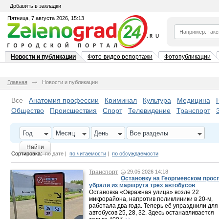
Добавить в закладки
Пятница, 7 августа 2026, 15:13
Новости и публикации
Фото-видео репортажи
Фотопубликации
Главная
Новости и публикации
Все
Анатомия профессии
Криминал
Культура
Медицина
Общество
Происшествия
Спорт
Телевидение
Транспорт
Год
Месяц
День
Все разделы
Найти
Сортировка:
по дате
|
по читаемости
|
по обсуждаемости
Транспорт
29.05.2026 14:18
Остановку на Георгиевском прос
убрали из маршрута трех автобусов
Остановка «Овражная улица» возле 22
микрорайона, напротив поликлиники в 20-м,
работала два года. Теперь её упразднили для
автобусов 25, 28, 32. Здесь останавливается