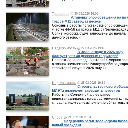
Транспорт
30.03.2026 16:03
Установку опор освещения на пл
трассе М11 завершат весной
Основные работы по установке опор освещен
участке 44–58 км трассы М11 от Зеленограда 
Солнечногорска будут завершены до начала
дачного сезона.
Недвижимость
27.03.2026 19:46
В Зеленограде в 2026 году
благоустроят 40 дворовых территорий
Префект Зеленограда Анатолий Смирнов со
о планах комплексного благоустройства двор
территорий округа в 2026 году.
Недвижимость
25.03.2026 19:39
Строительство нового общеж
МИЭТа планируют завершить через год
Работы на Солнечной аллее ранее
приостанавливались из-за расторжения конт
с подрядчиком за невыполнение обязательств
Спорт
23.03.2026 11:34
Федерацию регби Зеленограда возгл
новый президент