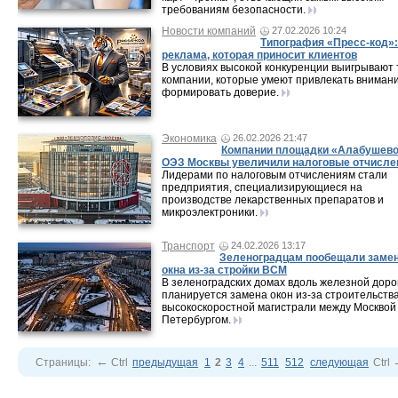
требованиям безопасности.
Новости компаний
27.02.2026 10:24
Типография «Пресс-код»:
реклама, которая приносит клиентов
В условиях высокой конкуренции выигрывают 
компании, которые умеют привлекать внимани
формировать доверие.
Экономика
26.02.2026 21:47
Компании площадки «Алабушев
ОЭЗ Москвы увеличили налоговые отчисле
Лидерами по налоговым отчислениям стали
предприятия, специализирующиеся на
производстве лекарственных препаратов и
микроэлектроники.
Транспорт
24.02.2026 13:17
Зеленоградцам пообещали заме
окна из-за стройки ВСМ
В зеленоградских домах вдоль железной доро
планируется замена окон из-за строительств
высокоскоростной магистрали между Москвой
Петербургом.
←
Страницы:
Ctrl
предыдущая
1
2
3
4
...
511
512
следующая
Ctrl