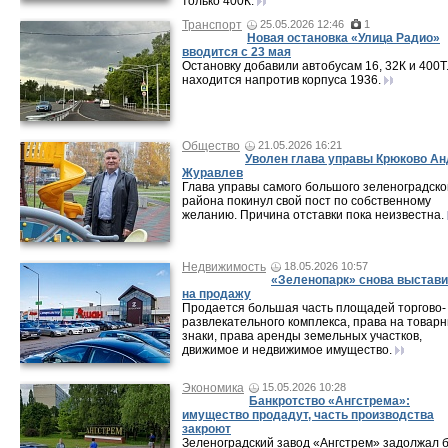
только 400К.
Транспорт
25.05.2026 12:46
1
Новая остановка «Улица Радио»
вводится с 23 мая
Остановку добавили автобусам 16, 32К и 400Т
находится напротив корпуса 1936.
Общество
21.05.2026 16:21
Уволен глава управы Крюково Ан
Журавлев
Глава управы самого большого зеленоградско
района покинул свой пост по собственному
желанию. Причина отставки пока неизвестна.
Недвижимость
18.05.2026 10:57
«Зеленопарк» снова выстав
на продажу
Продается большая часть площадей торгово-
развлекательного комплекса, права на товар
знаки, права аренды земельных участков,
движимое и недвижимое имущество.
Экономика
15.05.2026 10:28
Банкротство «Ангстрема»:
имущество продадут, часть производства
закроют
Зеленоградский завод «Ангстрем» задолжал 