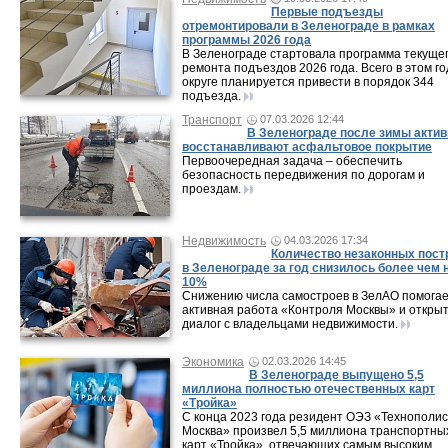
Первые подъезды
отремонтировали в Зеленограде в рамках
программы 2026 года
В Зеленограде стартовала программа текуще
ремонта подъездов 2026 года. Всего в этом го
округе планируется привести в порядок 344
подъезда.
Транспорт
07.03.2026 12:44
В Зеленограде после зимы актив
восстанавливают асфальтовое покрытие
Первоочередная задача – обеспечить
безопасность передвижения по дорогам и
проездам.
Недвижимость
04.03.2026 17:34
Количество незаконных пост
в Зеленограде за год снизилось более чем 
10%
Снижению числа самостроев в ЗелАО помога
активная работа «Контроля Москвы» и откры
диалог с владельцами недвижимости.
Экономика
02.03.2026 14:45
В Зеленограде выпущено 5,5
миллиона полностью отечественных карт
«Тройка»
C конца 2023 года резидент ОЭЗ «Технополис
Москва» произвел 5,5 миллиона транспортны
карт «Тройка», отвечающих самым высоким