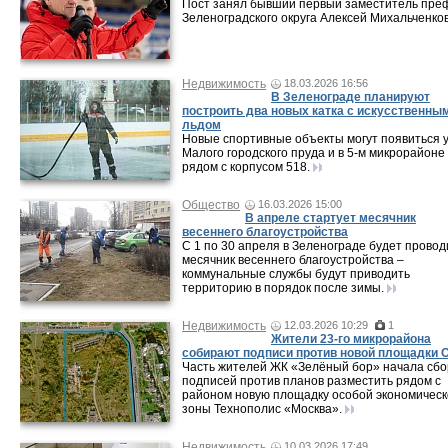
Пост занял бывший первый заместитель пре
Зеленоградского округа Алексей Михальченков
Недвижимость
18.03.2026 16:56
В Зеленограде планируют
построить два новых катка с искусственны
льдом
Новые спортивные объекты могут появиться 
Малого городского пруда и в 5-м микрорайоне
рядом с корпусом 518.
Общество
16.03.2026 15:00
В апреле стартует месячник
весеннего благоустройства
С 1 по 30 апреля в Зеленограде будет провод
месячник весеннего благоустройства –
коммунальные службы будут приводить
территорию в порядок после зимы.
Недвижимость
12.03.2026 10:29
1
Жители 23-го микрорайона
собирают подписи против новой площадки 
Часть жителей ЖК «Зелёный бор» начала сбо
подписей против планов разместить рядом с
районом новую площадку особой экономичес
зоны Технополис «Москва».
Недвижимость
10.03.2026 17:49