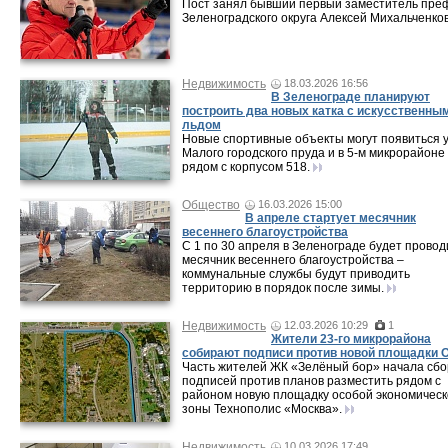
Пост занял бывший первый заместитель пре
Зеленоградского округа Алексей Михальченков
Недвижимость
18.03.2026 16:56
В Зеленограде планируют
построить два новых катка с искусственны
льдом
Новые спортивные объекты могут появиться 
Малого городского пруда и в 5-м микрорайоне
рядом с корпусом 518.
Общество
16.03.2026 15:00
В апреле стартует месячник
весеннего благоустройства
С 1 по 30 апреля в Зеленограде будет провод
месячник весеннего благоустройства –
коммунальные службы будут приводить
территорию в порядок после зимы.
Недвижимость
12.03.2026 10:29
1
Жители 23-го микрорайона
собирают подписи против новой площадки 
Часть жителей ЖК «Зелёный бор» начала сбо
подписей против планов разместить рядом с
районом новую площадку особой экономичес
зоны Технополис «Москва».
Недвижимость
10.03.2026 17:49