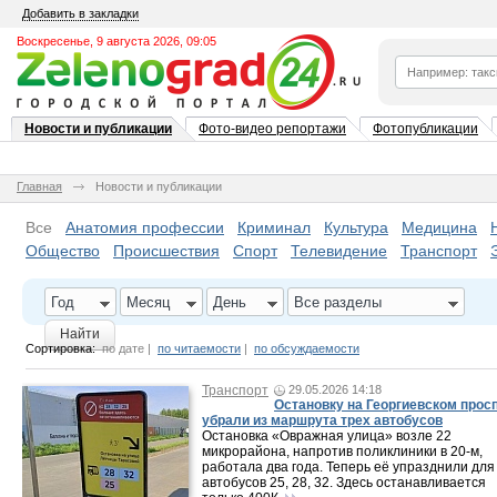
Добавить в закладки
Воскресенье, 9 августа 2026, 09:05
Новости и публикации
Фото-видео репортажи
Фотопубликации
Главная
Новости и публикации
Все
Анатомия профессии
Криминал
Культура
Медицина
Общество
Происшествия
Спорт
Телевидение
Транспорт
Год
Месяц
День
Все разделы
Найти
Сортировка:
по дате
|
по читаемости
|
по обсуждаемости
Транспорт
29.05.2026 14:18
Остановку на Георгиевском прос
убрали из маршрута трех автобусов
Остановка «Овражная улица» возле 22
микрорайона, напротив поликлиники в 20-м,
работала два года. Теперь её упразднили для
автобусов 25, 28, 32. Здесь останавливается