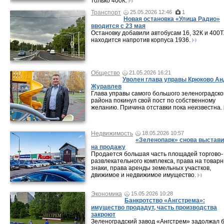
только 400К.
Транспорт
25.05.2026 12:46
1
Новая остановка «Улица Радио»
вводится с 23 мая
Остановку добавили автобусам 16, 32К и 400Т
находится напротив корпуса 1936.
Общество
21.05.2026 16:21
Уволен глава управы Крюково Ан
Журавлев
Глава управы самого большого зеленоградско
района покинул свой пост по собственному
желанию. Причина отставки пока неизвестна.
Недвижимость
18.05.2026 10:57
«Зеленопарк» снова выстав
на продажу
Продается большая часть площадей торгово-
развлекательного комплекса, права на товар
знаки, права аренды земельных участков,
движимое и недвижимое имущество.
Экономика
15.05.2026 10:28
Банкротство «Ангстрема»:
имущество продадут, часть производства
закроют
Зеленоградский завод «Ангстрем» задолжал 