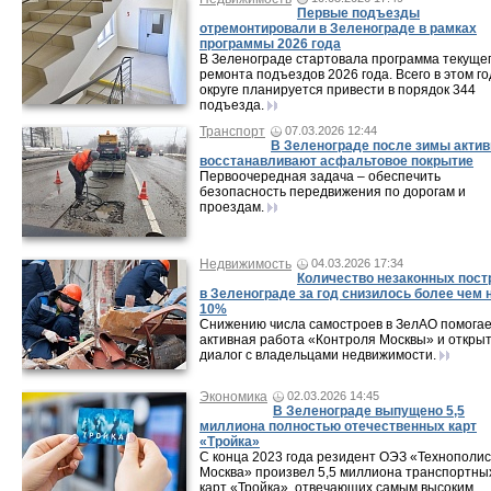
Первые подъезды
отремонтировали в Зеленограде в рамках
программы 2026 года
В Зеленограде стартовала программа текуще
ремонта подъездов 2026 года. Всего в этом го
округе планируется привести в порядок 344
подъезда.
Транспорт
07.03.2026 12:44
В Зеленограде после зимы актив
восстанавливают асфальтовое покрытие
Первоочередная задача – обеспечить
безопасность передвижения по дорогам и
проездам.
Недвижимость
04.03.2026 17:34
Количество незаконных пост
в Зеленограде за год снизилось более чем 
10%
Снижению числа самостроев в ЗелАО помога
активная работа «Контроля Москвы» и откры
диалог с владельцами недвижимости.
Экономика
02.03.2026 14:45
В Зеленограде выпущено 5,5
миллиона полностью отечественных карт
«Тройка»
C конца 2023 года резидент ОЭЗ «Технополис
Москва» произвел 5,5 миллиона транспортны
карт «Тройка», отвечающих самым высоким