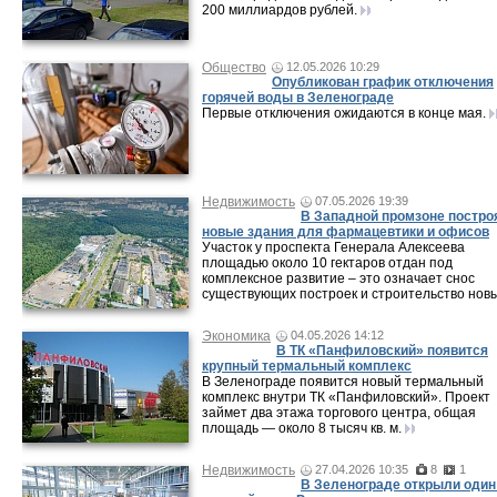
200 миллиардов рублей.
Общество
12.05.2026 10:29
Опубликован график отключения
горячей воды в Зеленограде
Первые отключения ожидаются в конце мая.
Недвижимость
07.05.2026 19:39
В Западной промзоне постро
новые здания для фармацевтики и офисов
Участок у проспекта Генерала Алексеева
площадью около 10 гектаров отдан под
комплексное развитие – это означает снос
существующих построек и строительство новы
Экономика
04.05.2026 14:12
В ТК «Панфиловский» появится
крупный термальный комплекс
В Зеленограде появится новый термальный
комплекс внутри ТК «Панфиловский». Проект
займет два этажа торгового центра, общая
площадь — около 8 тысяч кв. м.
Недвижимость
27.04.2026 10:35
8
1
В Зеленограде открыли один