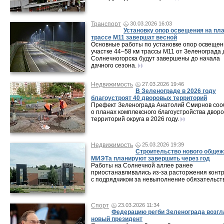
Транспорт
30.03.2026 16:03
Установку опор освещения на пл
трассе М11 завершат весной
Основные работы по установке опор освещен
участке 44–58 км трассы М11 от Зеленограда 
Солнечногорска будут завершены до начала
дачного сезона.
Недвижимость
27.03.2026 19:46
В Зеленограде в 2026 году
благоустроят 40 дворовых территорий
Префект Зеленограда Анатолий Смирнов со
о планах комплексного благоустройства двор
территорий округа в 2026 году.
Недвижимость
25.03.2026 19:39
Строительство нового общеж
МИЭТа планируют завершить через год
Работы на Солнечной аллее ранее
приостанавливались из-за расторжения конт
с подрядчиком за невыполнение обязательств
Спорт
23.03.2026 11:34
Федерацию регби Зеленограда возгл
новый президент