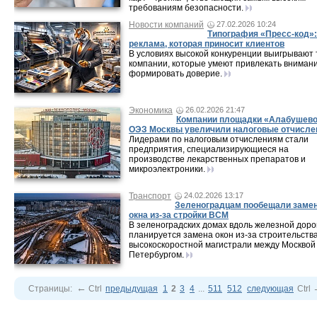
требованиям безопасности.
Новости компаний
27.02.2026 10:24
Типография «Пресс-код»:
реклама, которая приносит клиентов
В условиях высокой конкуренции выигрывают 
компании, которые умеют привлекать внимани
формировать доверие.
Экономика
26.02.2026 21:47
Компании площадки «Алабушев
ОЭЗ Москвы увеличили налоговые отчисле
Лидерами по налоговым отчислениям стали
предприятия, специализирующиеся на
производстве лекарственных препаратов и
микроэлектроники.
Транспорт
24.02.2026 13:17
Зеленоградцам пообещали заме
окна из-за стройки ВСМ
В зеленоградских домах вдоль железной доро
планируется замена окон из-за строительств
высокоскоростной магистрали между Москвой
Петербургом.
←
Страницы:
Ctrl
предыдущая
1
2
3
4
...
511
512
следующая
Ctrl