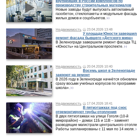
крупнейших в России комплексов по
производству строительных материалов
Новые заводы будут выпускать автоклавный
газобетон, стеклопакеты и модульные фасад
жилых домов и соцобъектов.
Недвижимость
23.04.2026 13:48
У площади Юности завершил
ремонт фасада бывшего «Детского мира»
В Зеленограде завершили ремонт фасада ТЦ
«Юность» на Центральном проспекте.
Недвижимость
20.04.2026 10:40
Восемь школ в Зеленограде
закроют на ремонт
В 2026 году в Зеленограде начнётся обновле
сразу восьми учебных корпусов по программе
школа».
Недвижимость
17.04.2026 18:41
В пятиэтажках под снос
отремонтируют трубы отопления
В двух пятиэтажках на улице Гоголя (10-й
микрорайон) – домах 11Б и 11В – заменят
разводящие магистрали центрального отопле
Работы запланированы с 11 мая по 14 июля.