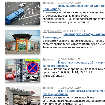
Транспорт
13.04.2026 12:30
Пять выделенных полос сделаю
Зеленограде
В этом году запланировано сделать выделенк
отдельные полосы для автобусов и
спецтранспорта – на Панфиловском проспект
Солнечной аллее, улице Гоголя.
Недвижимость
08.04.2026 17:43
Гипермаркет «Глобус» откро
Зеленограде
В этом году стартует проектирование, начать
строительство гипермаркета планируют в 202
Точное место пока не называется.
Транспорт
06.04.2026 11:57
В местных проездах у 15-ти корп
запретят парковку
Знаки «Остановка запрещена» появятся в ме
проездах в 1, 6, 8, 9, 11, 14, 15, 18, 23
микрорайонах.
Транспорт
02.04.2026 10:30
В ТПУ «Зеленоград-Крюково» ус
систему обогрева
В конкорсе транспортного узла к 9 уже
установленным инфракрасным обогревателя
планируют добавить ещё 24.