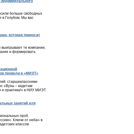
 индивидуального
осили больше свободных
 в Голубом. Мы вас
ама, которая приносит
и выигрывают те компании,
мание и формировать
тационной
ов провели в «МИЭТ»
ий: старшеклассники-
с «Вузы – кадетам
я и практика!» в НИУ МИЭТ.
альных занятий для
сиональных проб
ессию». Ключи от неба» в
детских классов.