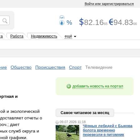
Войти или зарегистрироваться
82.16
94.83
%
65
66
та
Работа
Недвижимость
ещё
ние
Общество
Происшествия
Спорт
Телевидение
добавить новость на портал
ортная и
ой и экологической
Самое читаемое за месяц
доставляет отчеты о
09.07.2026 11:18
оч.; дает
Чёрных лебедей с Быкова
болота временно
ных служб округа и
перевезли в питомник
ной графики.