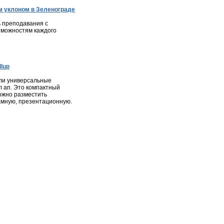
 уклоном в Зеленограде
 преподавания с
зможностям каждого
lup
ли универсальные
л ап. Это компактный
ожно разместить
мную, презентационную.
ота
|
Недвижимость
|
Фотогалерея города
|
Консультации
ся в соответствии с законодательством РФ, в том числе об
и материалов сайта, активная ссылка на
zelenograd24.ru
высказанные в комментариях читателей, а также за
явлениях.