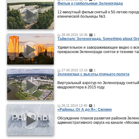
Фильм о горбольнице Зеленограда
12-минутный фильм снятый к 50-летию город
клинической больницы №3.
28.08.2015 10:35
1
Таймлапс Зеленограда. Something about Gre
Удивительное и завораживающее видео о все
прекрасном Зеленограде снятое в технике та
27.06.2015 13:16
1
Зеленоград с высоты птичьего полета
Виртуальный аэротур по Зеленограду снятый
квадрокоптера в 2015 году.
28.11.2014 12:40
1
«Районы. От А до Я»: Силино
Обсуждение планов развития районов Зелен
административного округа на канале «Москва