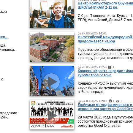
Центр Компьютерного Обучени
ШКОЛЬНИКАМ 2-11 кл.
ской
С 0 до IT-специалиста. Курсы 
ЕГЭ), Английский, Детям 5-7 лет
27.08.2025 14:41
en...
В Российской международной 
продолжается набор
гда
ймлапса.
Престижное образование в сфер
туризма, управления, педагогики
юриспруденции, таможенного де
28.05.2025 12:56
1
Концерн «Крост» передаст Фи
кубометров бетона
 с
Концерн «КРОСТ» выступил жер
строительстве крупнейшего хра
в Зеленограде.
24.03.2025 12:00
1
1
Любимые мелодии мирового и 
исполнении оркестра Good Orc
оградского
 24».
29 марта 2025 года в культурно
состоится грандиозный концерт
оркестра Good Orchestra.