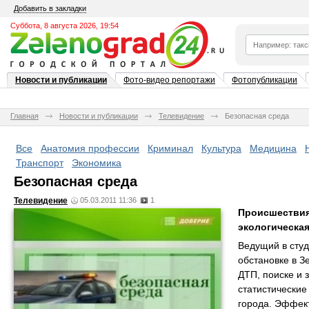
Добавить в закладки
Суббота, 8 августа 2026, 19:54
Новости и публикации
Фото-видео репортажи
Фотопубликации
Главная
Новости и публикации
Телевидение
Безопасная среда
Все
Анатомия профессии
Криминал
Культура
Медицина
Транспорт
Экономика
Безопасная среда
Телевидение
05.03.2011 11:36
1
Происшествия
экологическая
Ведущий в сту
обстановке в З
ДТП, поиске и 
статистические
города. Эффект