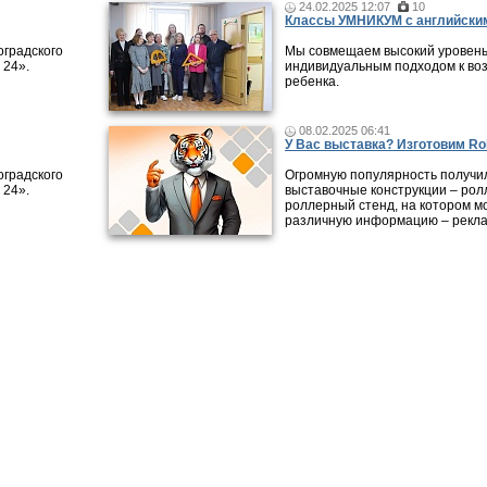
24.02.2025 12:07
10
Классы УМНИКУМ с английским
оградского
Мы совмещаем высокий уровень
 24».
индивидуальным подходом к во
ребенка.
08.02.2025 06:41
У Вас выставка? Изготовим Rol
оградского
Огромную популярность получи
 24».
выставочные конструкции – рол
роллерный стенд, на котором м
различную информацию – рекла
ликации
|
Городские обзоры
|
Видео-интервью
|
Справочник организаций
|
Карта
|
Раб
Все права на материалы, опубликованные на сайте, охраняют
авторском праве и смежных правах. При любом использовани
обязательна. Редакция не несет ответственности за мнения, 
достоверность информации, содержащейся в рекламных объ