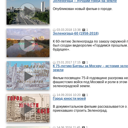
Зеленоград – лучший город на земле
Опубликован новый фильм о городе.
03.03.2018 13:38
1
Зеленоград-60 (1958-2018)
К 60-летию Зеленограда по заказу окружной
был создан видеоролик «Гордимся прошлым.
будущее».
23.01.2017 17:15
1
К 75-летию Битвы за Москву – история зел
земли
Фильм посвящен 75-й годовщине разгрома не
фашистских войск под Москвой и роли в этом
зеленоградской земли.
14.09.2016 10:20
1
Город юности моей
В документальном фильме рассказывается о 
приехавших строить Зеленоград.
14.06.2016 11:45
1