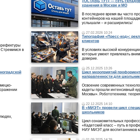
«ОСТАВЬ ТУТ» — сеть складов
хранения в Москве и МО
В последнее время вы часто пр
контейнеров на нашей площадке
услышали – и расширились!
27.02.2026 10:24
Типография «Пресс-код»: рекл
клиентов
 префектуры
 Стремимся в
В условиях высокой конкуренци
которые умеют привлекать вни
доверие.
25.12.2025 13:26
еноградской
Цикл мероприятий профориен
направленности для школьник
мецко-
Освоение современных технолог
 сражении
кадеты прошли интенсивный кур
Москвы». Робототехника: теори
22.12.2025 14:10
В «МИЭТ» провели цикл специ
школьников
людях,
Цикл ознакомительных профес
«Кадетский класс – путь в проф
НИУ МИЭТ для воспитанников ка
01.09.2025 14:39