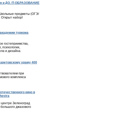
я и ДО. IT-ОБРАЗОВАНИЕ
– Школьные предметы (ОГЭ/
. Открыт набор!
академии туризма
е гостеприимства,
, психологии,
ла и дизайна.
ларетовскому храму 400
твователем при
мового комплекса
отечественного кино в
hestra
м центре Зеленоград
 большого джазового