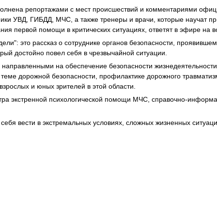
олнена репортажами с мест происшествий и комментариями офици
ники УВД, ГИБДД, МЧС, а также тренеры и врачи, которые научат 
ния первой помощи в критических ситуациях, ответят в эфире на в
ели": это рассказ о сотруднике органов безопасности, проявившем
орый достойно повел себя в чрезвычайной ситуации.
 направленными на обеспечение безопасности жизнедеятельности 
теме дорожной безопасности, профилактике дорожного травматизм
взрослых и юных зрителей в этой области.
ентра экстренной психологической помощи МЧС, справочно-информ
 себя вести в экстремальных условиях, сложных жизненных ситуац