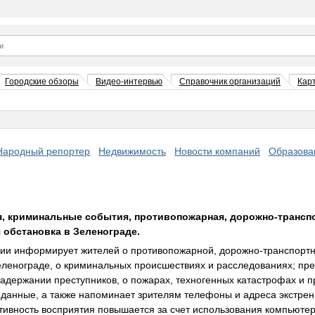
Городские обзоры
Видео-интервью
Справочник организаций
Кар
Народный репортер
Недвижимость
Новости компаний
Образова
, криминальные события, противопожарная, дорожно-трансп
 обстановка в Зеленограде.
дии информирует жителей о противопожарной, дорожно-транспортн
еленограде, о криминальных происшествиях и расследованиях; пре
задержании преступников, о пожарах, техногенных катастрофах и пр
 данные, а также напоминает зрителям телефоны и адреса экстрен
ивность восприятия повышается за счет использования компьютер