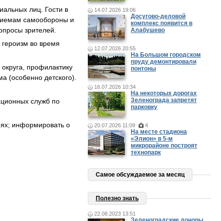
альных лиц. Гости в
14.07.2026 19:06
Досугово-деловой
приемам самообороны и
комплекс появится в
опросы зрителей.
Алабушево
 героизм во время
12.07.2026 20:55
На Большом городском
пруду демонтировали
округа, профилактику
понтоны
а (особенно детского).
16.07.2026 10:34
На некоторых дорогах
Зеленограда запретят
ационных служб по
парковку
иях; информировать о
20.07.2026 11:09
4
На месте стадиона
«Элион» в 5-м
микрорайоне построят
технопарк
Самое обсуждаемое за месяц
Полезно знать
22.08.2023 13:51
Зеленоградские доноры