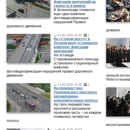
фиксации нарушений на
скорость и ремень
В Зеленограде появился
еще один комплекс
фотовидеофиксации
нарушений Правил
дорожного движения.
доверие.
24.06.2026 15:40
1
На «старом мосту» в
Зеленограде установлен
комплекс фиксации
нарушений
На эстакаде
Старокрюковского проезда
установлен стационарный
комплекс
фотовидеофиксации нарушений правил дорожного
движения.
прошли интен
Робототехника
13.06.2026 10:48
1
На перекрестках
Георгиевского проспекта
организованы
дополнительные полосы
На трёх перекрёстках
проспекта расширили
проезжую часть – на каждом
появилась четвёртая
полоса.
воспитанников
09.06.2026 20:53