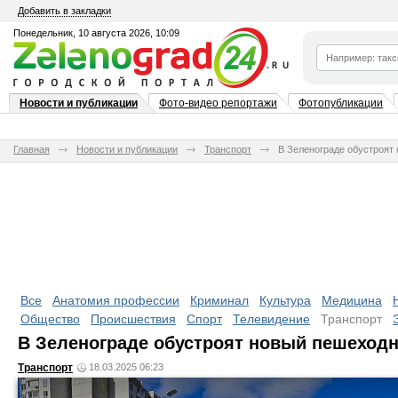
Добавить в закладки
Понедельник, 10 августа 2026, 10:09
Новости и публикации
Фото-видео репортажи
Фотопубликации
Главная
Новости и публикации
Транспорт
В Зеленограде обустроят
Все
Анатомия профессии
Криминал
Культура
Медицина
Общество
Происшествия
Спорт
Телевидение
Транспорт
В Зеленограде обустроят новый пешеход
Транспорт
18.03.2025 06:23