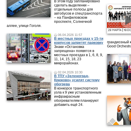
В этом году запланировано
сделать выделенки –
отдельные полосы для
автобусов и спецтранспорта
– на Панфиловском
проспекте, Солнечной
аллее, улице Гоголя.
06.04.2026 11:57
В местных проездах у 15-ти
грандиозный 
корпусов запретят парковку
Good Orchestr
Знаки «Остановка
запрещена» появятся в
местных проездах в 1, 6, 8, 9,
11, 14, 15, 18, 23
микрорайонах.
02.04.2026 10:30
В ТПУ «Зеленоград-
Крюково» усилят систему
обогрева
В конкорсе транспортного
узла к 9 уже установленным
инфракрасным
обогревателям планируют
добавить ещё 24.