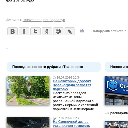
план 2026 года.
Источник:
t.me/zelenograd_segodnya
Обнаружив в тексте о
[ ]
Последние новости рубрики «Транспорт»
Новости к
16.07.2026 10:34
На некоторых дорогах
Зеленограда запретят
парковку
Несколько проездов
исключат из зоны
разрешенной парковки в
рамках борьбы с хаотичной
парковкой в Зеленограде.
– и расширили
07.07.2026 11:30
На Солнечной аллее
установлен комплекс