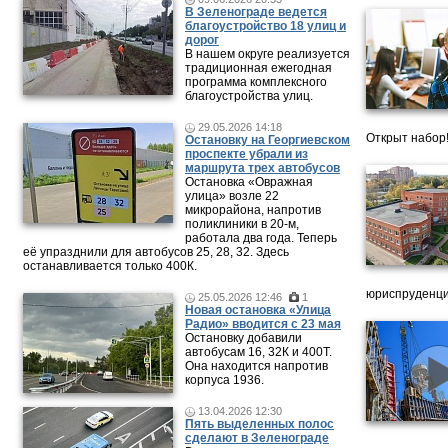
В Зеленограде ведется
благоустройство 18 улиц и
дорог
В нашем округе реализуется
традиционная ежегодная
программа комплексного
благоустройства улиц.
29.05.2026 14:18
Открыт набор
Остановку на Георгиевском
проспекте убрали из
маршрута трех автобусов
Остановка «Овражная
улица» возле 22
микрорайона, напротив
поликлиники в 20-м,
работала два года. Теперь
её упразднили для автобусов 25, 28, 32. Здесь
останавливается только 400К.
юриспруденци
25.05.2026 12:46
1
Новая остановка «Улица
Радио» вводится с 23 мая
Остановку добавили
автобусам 16, 32К и 400Т.
Она находится напротив
корпуса 1936.
13.04.2026 12:30
Пять выделенных полос
сделают в Зеленограде