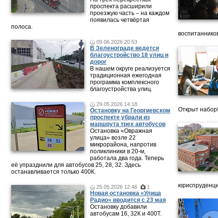
проспекта расширили
проезжую часть – на каждом
появилась четвёртая
полоса.
воспитанников
09.06.2026 20:53
В Зеленограде ведется
благоустройство 18 улиц и
дорог
В нашем округе реализуется
традиционная ежегодная
программа комплексного
благоустройства улиц.
29.05.2026 14:18
Открыт набор
Остановку на Георгиевском
проспекте убрали из
маршрута трех автобусов
Остановка «Овражная
улица» возле 22
микрорайона, напротив
поликлиники в 20-м,
работала два года. Теперь
её упразднили для автобусов 25, 28, 32. Здесь
останавливается только 400К.
юриспруденци
25.05.2026 12:46
1
Новая остановка «Улица
Радио» вводится с 23 мая
Остановку добавили
автобусам 16, 32К и 400Т.