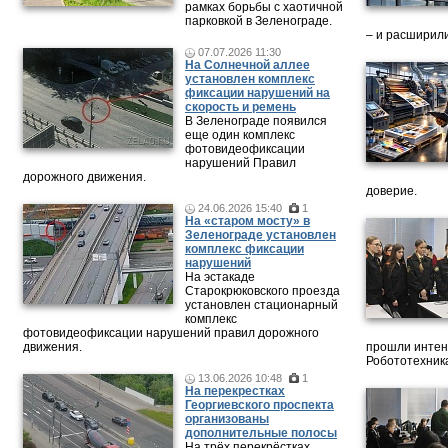
рамках борьбы с хаотичной
парковкой в Зеленограде.
– и расширили
07.07.2026 11:30
На Солнечной аллее
установлен комплекс
фиксации нарушений на
скорость и ремень
В Зеленограде появился
еще один комплекс
фотовидеофиксации
нарушений Правил
дорожного движения.
доверие.
24.06.2026 15:40
1
На «старом мосту» в
Зеленограде установлен
комплекс фиксации
нарушений
На эстакаде
Старокрюковского проезда
установлен стационарный
комплекс
фотовидеофиксации нарушений правил дорожного
движения.
прошли интен
Робототехника
13.06.2026 10:48
1
На перекрестках
Георгиевского проспекта
организованы
дополнительные полосы
На трёх перекрёстках