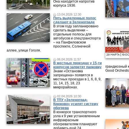
Она находится напротив
корпуса 1936.
13.04.2026 12:30
Пять выделенных полос
сделают в Зеленограде
В этом году запланировано
сделать выделенки –
отдельные полосы для
автобусов и спецтранспорта
– на Панфиловском
проспекте, Солнечной
аллее, улице Гоголя.
06.04.2026 11:57
В местных проездах у 15-ти
грандиозный 
корпусов запретят парковку
Good Orchestr
Знаки «Остановка
запрещена» появятся в
местных проездах в 1, 6, 8, 9,
11, 14, 15, 18, 23
микрорайонах.
02.04.2026 10:30
В ТПУ «Зеленоград-
Крюково» усилят систему
обогрева
В конкорсе транспортного
узла к 9 уже установленным
инфракрасным
обогревателям планируют
добавить ещё 24.