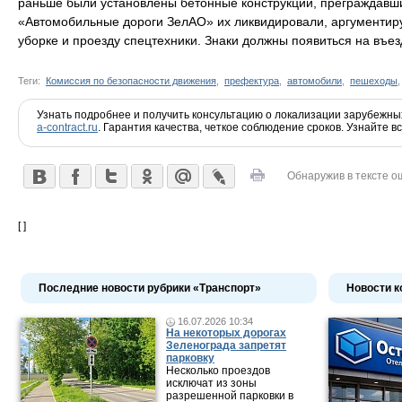
раньше были установлены бетонные конструкции, преграждавши
«Автомобильные дороги ЗелАО» их ликвидировали, аргументи
уборке и проезду спецтехники. Знаки должны появиться на въезд
Теги:
Комиссия по безопасности движения
,
префектура
,
автомобили
,
пешеходы
Узнать подробнее и получить консультацию о локализации зарубежных
a-contract.ru
. Гарантия качества, четкое соблюдение сроков. Узнайте в
Обнаружив в тексте о
[ ]
Последние новости рубрики «Транспорт»
Новости к
16.07.2026 10:34
На некоторых дорогах
Зеленограда запретят
парковку
Несколько проездов
исключат из зоны
разрешенной парковки в