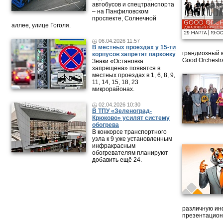
автобусов и спецтранспорта
– на Панфиловском
проспекте, Солнечной
аллее, улице Гоголя.
06.04.2026 11:57
В местных проездах у 15-ти
грандиозный 
корпусов запретят парковку
Good Orchestr
Знаки «Остановка
запрещена» появятся в
местных проездах в 1, 6, 8, 9,
11, 14, 15, 18, 23
микрорайонах.
02.04.2026 10:30
В ТПУ «Зеленоград-
Крюково» усилят систему
обогрева
В конкорсе транспортного
узла к 9 уже установленным
инфракрасным
обогревателям планируют
добавить ещё 24.
различную ин
презентацион