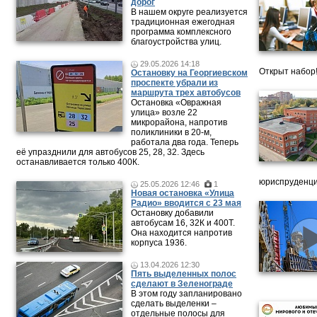
дорог
В нашем округе реализуется
традиционная ежегодная
программа комплексного
благоустройства улиц.
29.05.2026 14:18
Открыт набор
Остановку на Георгиевском
проспекте убрали из
маршрута трех автобусов
Остановка «Овражная
улица» возле 22
микрорайона, напротив
поликлиники в 20-м,
работала два года. Теперь
её упразднили для автобусов 25, 28, 32. Здесь
останавливается только 400К.
юриспруденци
25.05.2026 12:46
1
Новая остановка «Улица
Радио» вводится с 23 мая
Остановку добавили
автобусам 16, 32К и 400Т.
Она находится напротив
корпуса 1936.
13.04.2026 12:30
Пять выделенных полос
сделают в Зеленограде
В этом году запланировано
сделать выделенки –
отдельные полосы для