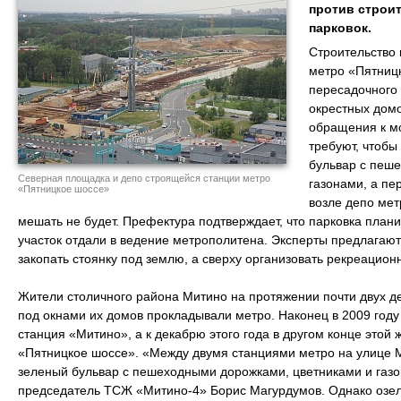
против строи
парковок.
Строительство 
метро «Пятниц
пересадочного 
окрестных домо
обращения к м
требуют, чтобы
бульвар с пеш
Северная площадка и депо строящейся станции метро
газонами, а п
«Пятницкое шоссе»
возле депо мет
мешать не будет. Префектура подтверждает, что парковка плани
участок отдали в ведение метрополитена. Эксперты предлагаю
закопать стоянку под землю, а сверху организовать рекреацион
Жители столичного района Митино на протяжении почти двух де
под окнами их домов прокладывали метро. Наконец в 2009 году
станция «Митино», а к декабрю этого года в другом конце этой
«Пятницкое шоссе». «Между двумя станциями метро на улице 
зеленый бульвар с пешеходными дорожками, цветниками и газо
председатель ТСЖ «Митино-4» Борис Магурдумов. Однако озеле