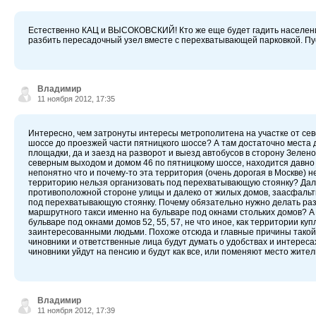
Естественно КАЦ и ВЫСОКОВСКИЙ! Кто же еще будет гадить населению
разбить пересадочный узел вместе с перехватывающей парковкой. Пус
Владимир
11 ноября 2012, 17:35
Интересно, чем затронуты интересы метрополитена на участке от се
шоссе до проезжей части пятницкого шоссе? А там достаточно места 
площадки, да и заезд на разворот и выезд автобусов в сторону Зелен
северным выходом и домом 46 по пятницкому шоссе, находится давно
непонятно что и почему-то эта территория (очень дорогая в Москве) н
территорию нельзя организовать под перехватывающую стоянку? Дал
противоположной стороне улицы и далеко от жилых домов, заасфальт
под перехватывающую стоянку. Почему обязательно нужно делать раз
маршрутного такси именно на бульваре под окнами стольких домов? 
бульваре под окнами домов 52, 55, 57, не что иное, как территории к
заинтересованными людьми. Похоже отсюда и главные причины такой 
чиновники и ответственные лица будут думать о удобствах и интересах
чиновники уйдут на пенсию и будут как все, или поменяют место житель
Владимир
11 ноября 2012, 17:39