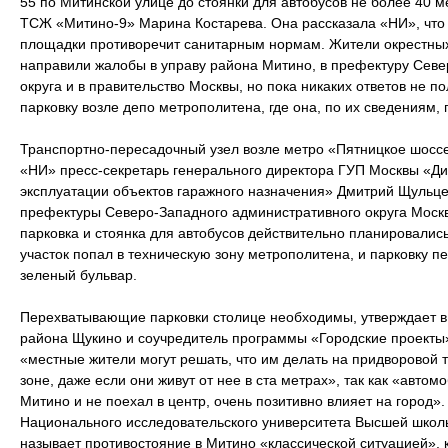
55 по Митинской улице до стоянки для автобусов не более 40 м
ТСЖ «Митино-9» Марина Костарева. Она рассказала «НИ», что
площадки противоречит санитарным нормам. Жители окрестны
направили жалобы в управу района Митино, в префектуру Севе
округа и в правительство Москвы, но пока никаких ответов не п
парковку возле депо метрополитена, где она, по их сведениям,
Транспортно-пересадочный узел возле метро «Пятницкое шосс
«НИ» пресс-секретарь генерального директора ГУП Москвы «Ди
эксплуатации объектов гаражного назначения» Дмитрий Щульц
префектуры Северо-Западного административного округа Москв
парковка и стоянка для автобусов действительно планировались
участок попал в техническую зону метрополитена, и парковку п
зеленый бульвар.
Перехватывающие парковки столице необходимы, утверждает в 
района Щукино и соучредитель программы «Городские проекты
«местные жители могут решать, что им делать на придворовой 
зоне, даже если они живут от нее в ста метрах», так как «автом
Митино и не поехал в центр, очень позитивно влияет на город»
Национального исследовательского университета Высшей школ
называет противостояние в Митино «классической ситуацией»,