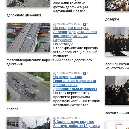
еще один комплекс
фотовидеофиксации
нарушений Правил
дорожного движения.
доверие.
24.06.2026 15:40
1
На «старом мосту» в
Зеленограде установлен
комплекс фиксации
нарушений
На эстакаде
Старокрюковского проезда
установлен стационарный
комплекс
фотовидеофиксации нарушений правил дорожного
движения.
прошли интен
Робототехника
13.06.2026 10:48
1
На перекрестках
Георгиевского проспекта
организованы
дополнительные полосы
На трёх перекрёстках
проспекта расширили
проезжую часть – на каждом
появилась четвёртая
полоса.
воспитанников
09.06.2026 20:53
В Зеленограде ведется
благоустройство 18 улиц и