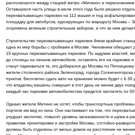
располагается между стацией метро «Митино» и пересечением
Оставшуюся часть улицы в июле этого года было решено отдать
перехватывающих парковок на 112 машин и под асфальтирован
площадку для автобусов, курсирующих по маршруту Москва – З
огорожена зеленым строительным забором, и что за ним делает
Строительство перехватывающих парковок близи крайних станц
одна из мер борьбы с пробками в Москве. Чиновники обещают до
15 крупных перехватывающих парковок. По задумке властей, ж
до столицы на личном автомобиле, оставлять его на парковке и
станут парковаться те, кто добирался до Москвы по Пятницкому
жители столичного района Зеленоград, города Солнечногорска
пунктов. Бесплатно сдать авто на хранение можно будет с 6.30 
что владелец машины совершит в этот день не менее двух поезд
каждый час парковки автомобилистам придется заплатить по 50
Однако жители Митино не хотят, чтобы транспортные проблемы 
портили им вид из окна. Они настаивают на том, что перехват
ухудшат экологию, повысят уровень загазованности и шума в р
правилам проектировки и застройки Москвы, отстойно-разворо
должны быть отдалены от жилых домов на расстояние не менее