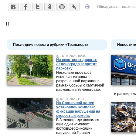
Обнаружив в тексте о
[ ]
Последние новости рубрики «Транспорт»
Новости к
16.07.2026 10:34
На некоторых дорогах
Зеленограда запретят
парковку
Несколько проездов
исключат из зоны
разрешенной парковки в
рамках борьбы с хаотичной
парковкой в Зеленограде.
– и расширили
07.07.2026 11:30
На Солнечной аллее
установлен комплекс
фиксации нарушений на
скорость и ремень
В Зеленограде появился
еще один комплекс
фотовидеофиксации
нарушений Правил