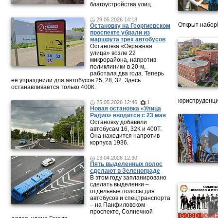
благоустройства улиц.
29.05.2026 14:18
Открыт набор
Остановку на Георгиевском
проспекте убрали из
маршрута трех автобусов
Остановка «Овражная
улица» возле 22
микрорайона, напротив
поликлиники в 20-м,
работала два года. Теперь
её упразднили для автобусов 25, 28, 32. Здесь
останавливается только 400К.
юриспруденци
25.05.2026 12:46
1
Новая остановка «Улица
Радио» вводится с 23 мая
Остановку добавили
автобусам 16, 32К и 400Т.
Она находится напротив
корпуса 1936.
13.04.2026 12:30
Пять выделенных полос
сделают в Зеленограде
В этом году запланировано
сделать выделенки –
отдельные полосы для
автобусов и спецтранспорта
– на Панфиловском
проспекте, Солнечной