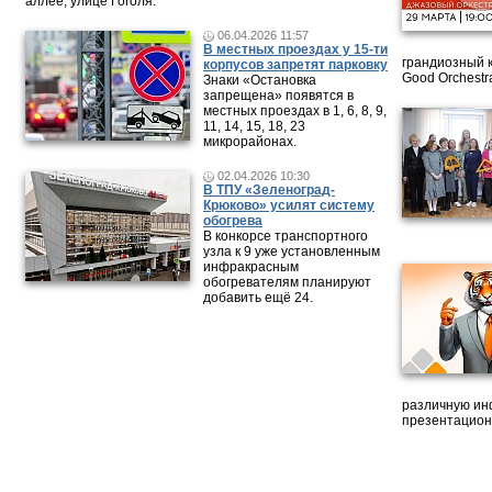
аллее, улице Гоголя.
06.04.2026 11:57
В местных проездах у 15-ти
грандиозный 
корпусов запретят парковку
Good Orchestr
Знаки «Остановка
запрещена» появятся в
местных проездах в 1, 6, 8, 9,
11, 14, 15, 18, 23
микрорайонах.
02.04.2026 10:30
В ТПУ «Зеленоград-
Крюково» усилят систему
обогрева
В конкорсе транспортного
узла к 9 уже установленным
инфракрасным
обогревателям планируют
добавить ещё 24.
различную ин
презентацион