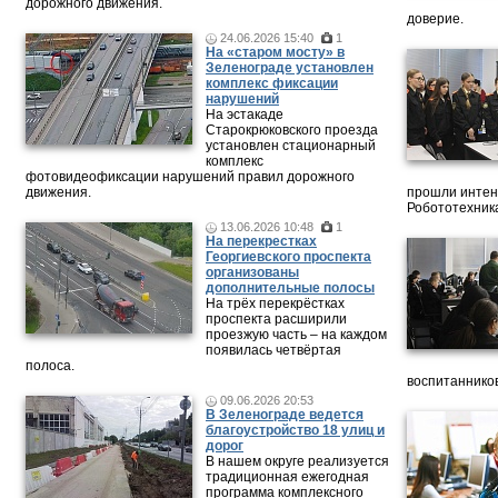
дорожного движения.
доверие.
24.06.2026 15:40
1
На «старом мосту» в
Зеленограде установлен
комплекс фиксации
нарушений
На эстакаде
Старокрюковского проезда
установлен стационарный
комплекс
фотовидеофиксации нарушений правил дорожного
движения.
прошли интен
Робототехника
13.06.2026 10:48
1
На перекрестках
Георгиевского проспекта
организованы
дополнительные полосы
На трёх перекрёстках
проспекта расширили
проезжую часть – на каждом
появилась четвёртая
полоса.
воспитанников
09.06.2026 20:53
В Зеленограде ведется
благоустройство 18 улиц и
дорог
В нашем округе реализуется
традиционная ежегодная
программа комплексного