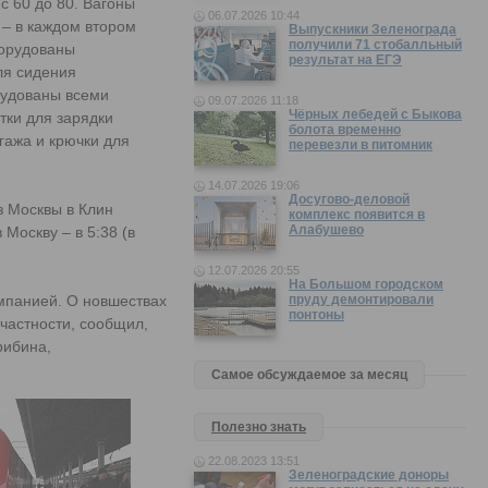
с 60 до 80. Вагоны
06.07.2026 10:44
 – в каждом втором
Выпускники Зеленограда
получили 71 стобалльный
борудованы
результат на ЕГЭ
ля сидения
рудованы всеми
09.07.2026 11:18
Чёрных лебедей с Быкова
тки для зарядки
болота временно
агажа и крючки для
перевезли в питомник
14.07.2026 19:06
Досугово-деловой
з Москвы в Клин
комплекс появится в
Алабушево
 Москву – в 5:38 (в
12.07.2026 20:55
На Большом городском
мпанией. О новшествах
пруду демонтировали
понтоны
частности, сообщил,
рибина,
Самое обсуждаемое за месяц
Полезно знать
22.08.2023 13:51
Зеленоградские доноры