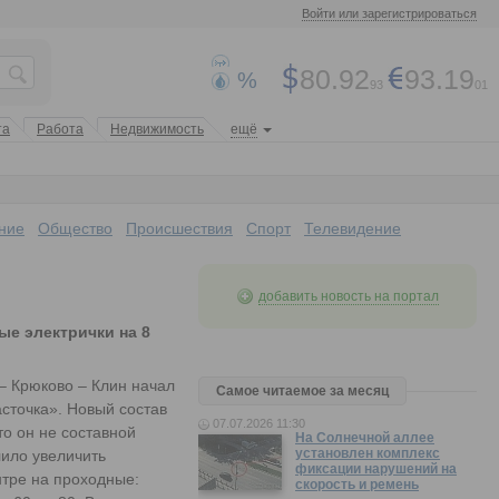
Войти или зарегистрироваться
80.92
93.19
%
93
01
та
Работа
Недвижимость
ещё
ние
Общество
Происшествия
Спорт
Телевидение
добавить новость на портал
е электрички на 8
– Крюково – Клин начал
Самое читаемое за месяц
сточка». Новый состав
07.07.2026 11:30
то он не составной
На Солнечной аллее
установлен комплекс
лило увеличить
фиксации нарушений на
нтре на проходные:
скорость и ремень