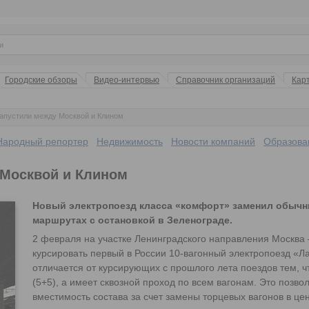
Городские обзоры
Видео-интервью
Справочник организаций
Кар
запустили между Москвой и Клином
Народный репортер
Недвижимость
Новости компаний
Образова
 Москвой и Клином
Новый электропоезд класса «комфорт» заменил обычны
маршрутах с остановкой в Зеленограде.
2 февраля на участке Ленинградского направления Москва 
курсировать первый в России 10-вагонный электропоезд «Ла
отличается от курсирующих с прошлого лета поездов тем, ч
(5+5), а имеет сквозной проход по всем вагонам. Это позво
вместимость состава за счет замены торцевых вагонов в це