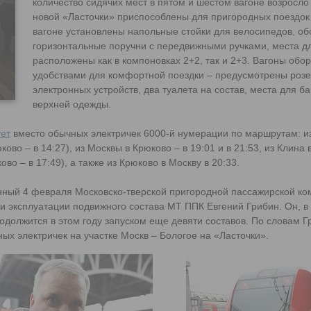
количество сидячих мест в пятом и шестом вагоне возросло 
новой «Ласточки» приспособлены для пригородных поездок
вагоне установлены напольные стойки для велосипедов, о
горизонтальные поручни с передвижными ручками, места д
расположены как в компоновках 2+2, так и 2+3. Вагоны обо
удобствами для комфортной поездки – предусмотрены розе
электронных устройств, два туалета на состав, места для б
верхней одежды.
ует
вместо обычных электричек 6000-й нумерации по маршрутам: и
ово – в 14:27), из Москвы в Крюково – в 19:01 и в 21:53, из Клина в
ково – в 17:49), а также из Крюково в Москву в 20:33.
анный 4 февраля Московско-тверской пригородной пассажирской ко
и эксплуатации подвижного состава МТ ППК Евгений Грибин. Он, в 
одолжится в этом году запуском еще девяти составов. По словам Г
ых электричек на участке Москв – Бологое на «Ласточки».