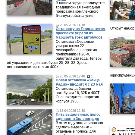
В нашем округе реализуется
традиционная ежегодная
программа комплексного
благоустройства улиц.
29.05.2026 14:18
Открыт набор
Остановку на Георгиевском
проспекте убрали из
маршрута трех автобусов
Остановка «Овражная
улица» возле 22
микрорайона, напротив
поликлиники в 20-м,
работала два года. Теперь
её упразднили для автобусов 25, 28, 32. Здесь
останавливается только 400К.
юриспруденци
25.05.2026 12:46
1
Новая остановка «Улица
Радио» вводится с 23 мая
Остановку добавили
автобусам 16, 32К и 400Т.
Она находится напротив
корпуса 1936.
13.04.2026 12:30
Пять выделенных полос
сделают в Зеленограде
В этом году запланировано
сделать выделенки –
отдельные полосы для