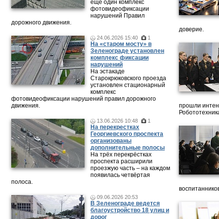
еще один комплекс
фотовидеофиксации
нарушений Правил
дорожного движения.
доверие.
24.06.2026 15:40
1
На «старом мосту» в
Зеленограде установлен
комплекс фиксации
нарушений
На эстакаде
Старокрюковского проезда
установлен стационарный
комплекс
фотовидеофиксации нарушений правил дорожного
движения.
прошли интен
Робототехника
13.06.2026 10:48
1
На перекрестках
Георгиевского проспекта
организованы
дополнительные полосы
На трёх перекрёстках
проспекта расширили
проезжую часть – на каждом
появилась четвёртая
полоса.
воспитанников
09.06.2026 20:53
В Зеленограде ведется
благоустройство 18 улиц и
дорог