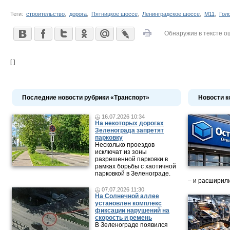
Теги:
строительство
,
дорога
,
Пятницкое шоссе
,
Ленинградское шоссе
,
М11
,
Гол
Обнаружив в тексте о
[ ]
Последние новости рубрики «Транспорт»
Новости к
16.07.2026 10:34
На некоторых дорогах
Зеленограда запретят
парковку
Несколько проездов
исключат из зоны
разрешенной парковки в
рамках борьбы с хаотичной
парковкой в Зеленограде.
– и расширили
07.07.2026 11:30
На Солнечной аллее
установлен комплекс
фиксации нарушений на
скорость и ремень
В Зеленограде появился