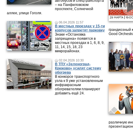
автобусов и спецтранспорта
– на Панфиловском
проспекте, Солнечной
аллее, улице Гоголя.
06.04.2026 11:57
В местных проездах у 15-ти
грандиозный 
корпусов запретят парковку
Good Orchestr
Знаки «Остановка
запрещена» появятся в
местных проездах в 1, 6, 8, 9,
11, 14, 15, 18, 23
микрорайонах.
02.04.2026 10:30
В ТПУ «Зеленоград-
Крюково» усилят систему
обогрева
В конкорсе транспортного
узла к 9 уже установленным
инфракрасным
обогревателям планируют
добавить ещё 24.
различную ин
презентацион