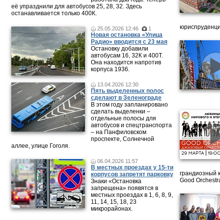
её упразднили для автобусов 25, 28, 32. Здесь
останавливается только 400К.
юриспруденци
25.05.2026 12:46
1
Новая остановка «Улица
Радио» вводится с 23 мая
Остановку добавили
автобусам 16, 32К и 400Т.
Она находится напротив
корпуса 1936.
13.04.2026 12:30
Пять выделенных полос
сделают в Зеленограде
В этом году запланировано
сделать выделенки –
отдельные полосы для
автобусов и спецтранспорта
– на Панфиловском
проспекте, Солнечной
аллее, улице Гоголя.
06.04.2026 11:57
В местных проездах у 15-ти
грандиозный 
корпусов запретят парковку
Good Orchestr
Знаки «Остановка
запрещена» появятся в
местных проездах в 1, 6, 8, 9,
11, 14, 15, 18, 23
микрорайонах.