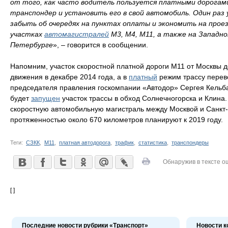
от того, как часто водитель пользуется платными дорога
транспондер и установить его в свой автомобиль. Один раз
забыть об очередях на пунктах оплаты и экономить на прое
участках
автомагистралей
М3, М4, М11, а также на Западн
Петербурге
», – говорится в сообщении.
Напомним, участок скоростной платной дороги М11 от Москвы 
движения в декабре 2014 года, а в
платный
режим трассу переве
председателя правления госкомпании «Автодор» Сергея Кельба
будет
запущен
участок трассы в обход Солнечногорска и Клина.
скоростную автомобильную магистраль между Москвой и Санкт
протяженностью около 670 километров планируют к 2019 году.
Теги:
СЗКК
,
М11
,
платная автодорога
,
трафик
,
статистика
,
транспондеры
Обнаружив в тексте о
[ ]
Последние новости рубрики «Транспорт»
Новости к