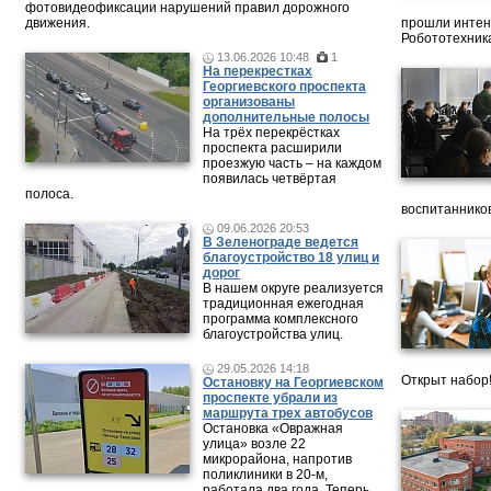
фотовидеофиксации нарушений правил дорожного
движения.
прошли интен
Робототехника
13.06.2026 10:48
1
На перекрестках
Георгиевского проспекта
организованы
дополнительные полосы
На трёх перекрёстках
проспекта расширили
проезжую часть – на каждом
появилась четвёртая
полоса.
воспитанников
09.06.2026 20:53
В Зеленограде ведется
благоустройство 18 улиц и
дорог
В нашем округе реализуется
традиционная ежегодная
программа комплексного
благоустройства улиц.
29.05.2026 14:18
Открыт набор
Остановку на Георгиевском
проспекте убрали из
маршрута трех автобусов
Остановка «Овражная
улица» возле 22
микрорайона, напротив
поликлиники в 20-м,
работала два года. Теперь