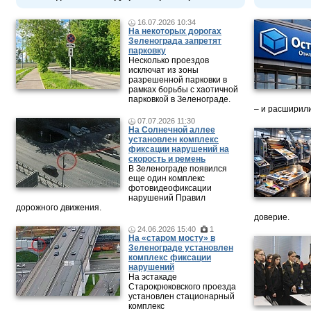
16.07.2026 10:34
На некоторых дорогах
Зеленограда запретят
парковку
Несколько проездов
исключат из зоны
разрешенной парковки в
рамках борьбы с хаотичной
парковкой в Зеленограде.
– и расширили
07.07.2026 11:30
На Солнечной аллее
установлен комплекс
фиксации нарушений на
скорость и ремень
В Зеленограде появился
еще один комплекс
фотовидеофиксации
нарушений Правил
дорожного движения.
доверие.
24.06.2026 15:40
1
На «старом мосту» в
Зеленограде установлен
комплекс фиксации
нарушений
На эстакаде
Старокрюковского проезда
установлен стационарный
комплекс