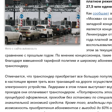
платном режи
27,5 млн един
Как
сообщает
а
«Москва» со сс
западной конце
является конце
Ленинградки от
года платной э
воспользовалис
Фото с сайта autoassa.ru
этом за текущи
сравнению с прошлым годом. По мнению концессионера, такие 
благодаря взвешенной тарифной политике и широкому абонем
транспондеру.
Отмечается, что транспондер приобретает все большую популяр
в настоящее время треть всех транзакций на дороге осуществл
электронного устройства. Лидерами в этом плане выступают во
проездов они оплачивают транспондером. «
Популярность это
процедурой оформления, проездом без остановки по специал
значительной экономией средств. Кроме того, владельцы т
возможность приобретения абонементов с выгодой до 60% о