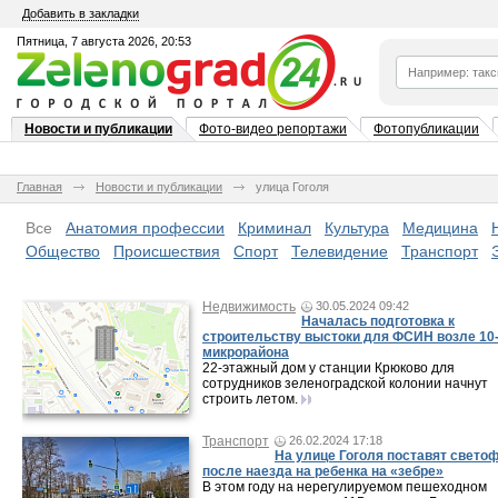
Добавить в закладки
Пятница, 7 августа 2026, 20:53
Новости и публикации
Фото-видео репортажи
Фотопубликации
Главная
Новости и публикации
улица Гоголя
Все
Анатомия профессии
Криминал
Культура
Медицина
Общество
Происшествия
Спорт
Телевидение
Транспорт
Недвижимость
30.05.2024 09:42
Началась подготовка к
строительству выстоки для ФСИН возле 10-
микрорайона
22-этажный дом у станции Крюково для
сотрудников зеленоградской колонии начнут
строить летом.
Транспорт
26.02.2024 17:18
На улице Гоголя поставят свето
после наезда на ребенка на «зебре»
В этом году на нерегулируемом пешеходном