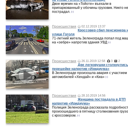
Двое мужчин на «Тойоте» въехали в
припаркованный у обочины грузовик. Никто н
пострадал.
Происшествия
02.12.2019 13:37
Кроссовер сбил пенсионера 
улице Гоголя
71-летний житель Зеленограда попал под ма
на «зебре» напротив здания УВД
Происшествия
26.11.2019 12:58
3
2
Две легковушки столкнулись
перешейке напротив «Иридиума»
В Зеленограде произошла авария с участием
автомобилей «Хендай» и «Киа»
Происшествия
28.10.2019 14:56
Женщина пострадала в ДТП
напротив «Иридиума»
Полиция Зеленограда рассказала подробнос
произошедшего в пятницу столкновения груз
с кроссовером.