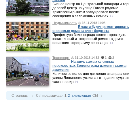
взрыва
Бизнес-центр на Центральной площади и тор
деловой центр на улице Гоголя рядом с
Крюковским рынком эвакуировали после
сообщения о заложенных бомбах.
Недвижимость
15.11.2018 11:03
Власти будут ремонтировать
сносимые дома за счет бюджета
Префектура Зеленограда сможет проводить
капитальный и экстренный ремонт в домах,
попавших в программу реновации.
Транспорт
31.10.2018 14:32
1
2
На двух самых сложных
перекрестках Зеленограда изменят схемы
движения
Количество полос для движения в направлен
улицы Логвиненко увеличат от здания суда в 
части города.
←
→
Страницы:
Ctrl
предыдущая
1
2
следующая
Ctrl