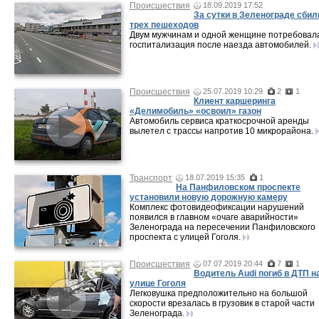
Происшествия
18.09.2019 17:52
За сутки в Зеленограде сбил
трех пешеходов
Двум мужчинам и одной женщине потребовал
госпитализация после наезда автомобилей.
Происшествия
25.07.2019 10:29
2
1
Клиент каршеринга
«Делимобиль» «освоил» газон
Автомобиль сервиса краткосрочной аренды
вылетел с трассы напротив 10 микрорайона.
Транспорт
18.07.2019 15:35
1
На Панфиловском проспекте
установили новую дорожную камеру
Комплекс фотовидеофиксации нарушений
появился в главном «очаге аварийности»
Зеленограда на пересечении Панфиловского
проспекта с улицей Гоголя.
Происшествия
07.07.2019 20:44
7
1
Водитель Audi погиб в ДТП н
улице Гоголя
Легковушка предположительно на большой
скорости врезалась в грузовик в старой части
Зеленограда.