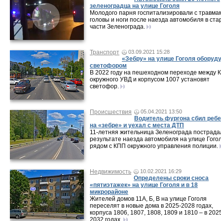
зеленоградца на улице Гоголя
Молодого парня госпитализировали с травма
головы и ноги после наезда автомобиля в ста
части Зеленограда.
Транспорт
03.09.2021 15:28
«Зебру» на улице Гоголя оборуд
светофором
В 2022 году на пешеходном переходе между 
окружного УВД и корпусом 1007 установят
светофор.
Происшествия
05.04.2021 13:50
Водитель фургона сбил ребе
на «зебре» и уехал с места ДТП
11-летняя жительница Зеленограда пострада
результате наезда автомобиля на улице Гого
рядом с КПП окружного управления полиции.
Недвижимость
10.02.2021 16:29
Определены сроки сноса
«пятиэтажек» на улице Гоголя и в 18
микрорайоне
Жителей домов 11А, Б, В на улице Гоголя
переселят в новые дома в 2025-2028 годах,
корпуса 1806, 1807, 1808, 1809 и 1810 – в 202
2032 годах.