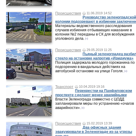
Происшествия
11.06.2019 14:52
Руководство зеленоградской
колонии подозревают в избиении заключен
Материалы ведомственного расследования
случаев избиения отбывающих наказание в
колонии №2 переданы в СК для возбуждения
уголовного дела.
Происшествия
29.05.2019 11:25
Пьяный зеленоградец разби
стекло на остановке напротив «Иридиума»
Полиция задержала молодого горожанина по
подозрению в вандальных действиях на
автобусной остановке на улице Гоголя.
Транспорт
10.04.2019 19:16
Перекрестки на Панфиловском
проспекте сделают менее аварийными
Власти Зеленограда совместно с ЦОДД
запланировали меры по устранению «очагов
аварийности».
Происшествия
15.02.2019 13:39
Два офисных здания
эвакуировали в Зеленограде из-за угрозы