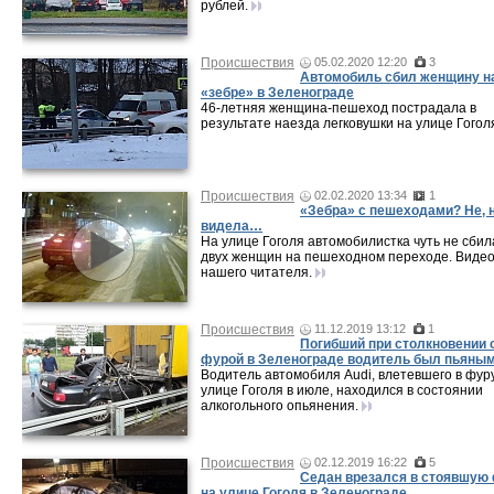
рублей.
Происшествия
05.02.2020 12:20
3
Автомобиль сбил женщину н
«зебре» в Зеленограде
46-летняя женщина-пешеход пострадала в
результате наезда легковушки на улице Гогол
Происшествия
02.02.2020 13:34
1
«Зебра» с пешеходами? Не, 
видела…
На улице Гоголя автомобилистка чуть не сбил
двух женщин на пешеходном переходе. Виде
нашего читателя.
Происшествия
11.12.2019 13:12
1
Погибший при столкновении 
фурой в Зеленограде водитель был пьяны
Водитель автомобиля Audi, влетевшего в фур
улице Гоголя в июле, находился в состоянии
алкогольного опьянения.
Происшествия
02.12.2019 16:22
5
Седан врезался в стоявшую
на улице Гоголя в Зеленограде