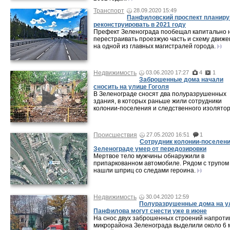
Транспорт
28.09.2020 15:49
Панфиловский проспект планир
реконструировать в 2021 году
Префект Зеленограда пообещал капитально 
перестраивать проезжую часть и схему движе
на одной из главных магистралей города.
Недвижимость
03.06.2020 17:27
4
1
Заброшенные дома начали
сносить на улице Гоголя
В Зеленограде сносят два полуразрушенных
здания, в которых раньше жили сотрудники
колонии-поселения и следственного изолятор
Происшествия
27.05.2020 16:51
1
Сотрудник колонии-поселени
Зеленограде умер от передозировки
Мертвое тело мужчины обнаружили в
припаркованном автомобиле. Рядом с трупом
нашли шприц со следами героина.
Недвижимость
30.04.2020 12:59
Полуразрушенные дома на у
Панфилова могут снести уже в июне
На снос двух заброшенных строений напроти
микрорайона Зеленограда выделили около 6 