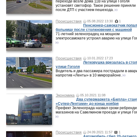
переходе возле дома 11В на улице Гоголя
установят светофор. Такое решение приняли
после ДТП с участием пешехода.
Происшествия
05.08.2022 13:30
1
Пенсионер-самокатчик попал
больницу после столкновения с машиной
71-летний зеленоградец на мощном
электросамокате устроил аварию на улице Го
Происшествия
10.01.2022 17:23
Легковушка врезалась в стол
улице Гоголя
Водитель и два пассажира пострадали в авар
напротив «Ленты» в 10 микрорайоне.
Экономика
05.10.2021 11:08
Два супермаркета «Билла» стан
«Супер-Лентами» до конца ноября
Префект Зеленограда назвал сроки ребренди
магазинов на Савелкином проезде и улице Го
Происшествия
24.09.2021 11:57
1
Автомобиль сбил 20-летнего