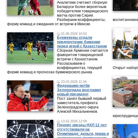
Аналитики считают сборную
Беларуси более вероятным
победителем товарищеского
матча против Сирии.
Разбираем коэффициенты,
воспитанников
форму команд и ожидания от встречи в Минске.
01.06.2026 10:52
Букмекеры отдали
предпочтение Армении
перед игрой с Казахстаном
Сборная Армении считается
фаворитом товарищеской
встречи с Казахстаном.
Рассказываем о
коэффициентах, текущей
Открыт набор
форме команд и прогнозах букмекерского рынка.
23.03.2026 11:34
Федерацию регби
Зеленограда возглавил
новый президент
Пост занял бывший первый
заместитель префекта
Зеленоградского округа
Алексей Михальченков.
юриспруденци
13.02.2026 12:59
Почему звезды НХЛ 12 лет
отсутствовали на
Олимпиаде: деньги, права и