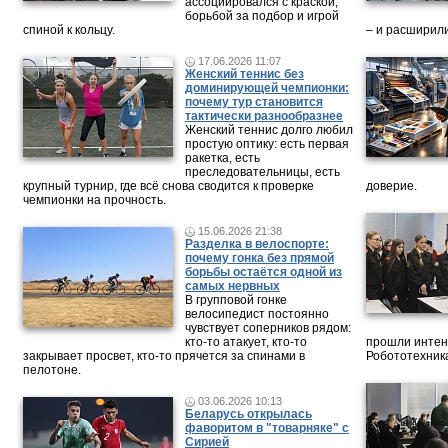
ассоциировался с краской,
борьбой за подбор и игрой
спиной к кольцу.
– и расширили
17.06.2026 11:07
Женский теннис без
доминирующей чемпионки:
почему тур становится
тактически разнообразнее
Женский теннис долго любил
простую оптику: есть первая
ракетка, есть
преследовательницы, есть
крупный турнир, где всё снова сводится к проверке
доверие.
чемпионки на прочность.
15.06.2026 21:38
Разделка в велоспорте:
почему гонка без прямой
борьбы остаётся одной из
самых нервных
В групповой гонке
велосипедист постоянно
чувствует соперников рядом:
кто-то атакует, кто-то
прошли интен
закрывает просвет, кто-то прячется за спинами в
Робототехника
пелотоне.
03.06.2026 10:13
Беларусь открылась
фаворитом в "товарняке" с
Сирией