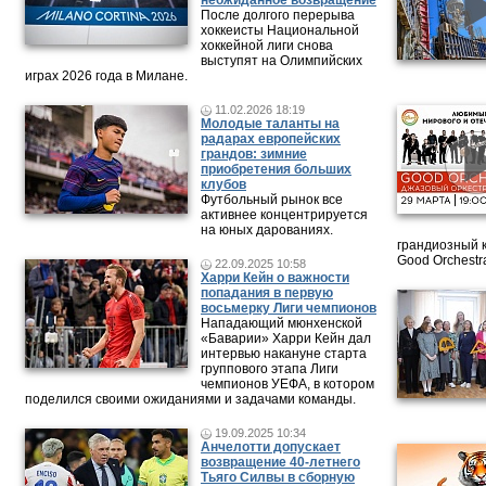
неожиданное возвращение
После долгого перерыва
хоккеисты Национальной
хоккейной лиги снова
выступят на Олимпийских
играх 2026 года в Милане.
11.02.2026 18:19
Молодые таланты на
радарах европейских
грандов: зимние
приобретения больших
клубов
Футбольный рынок все
активнее концентрируется
на юных дарованиях.
грандиозный 
Good Orchestr
22.09.2025 10:58
Харри Кейн о важности
попадания в первую
восьмерку Лиги чемпионов
Нападающий мюнхенской
«Баварии» Харри Кейн дал
интервью накануне старта
группового этапа Лиги
чемпионов УЕФА, в котором
поделился своими ожиданиями и задачами команды.
19.09.2025 10:34
Анчелотти допускает
возвращение 40-летнего
Тьяго Силвы в сборную