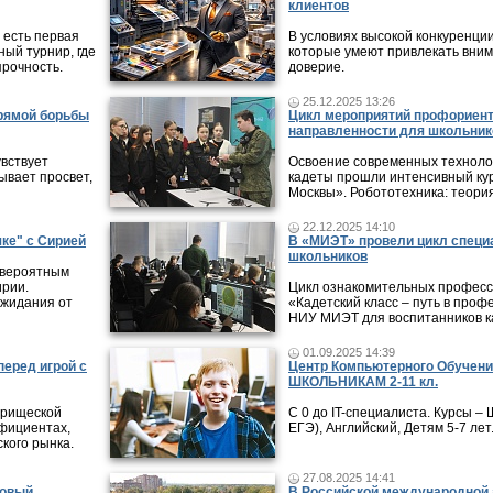
клиентов
 есть первая
В условиях высокой конкуренци
ный турнир, где
которые умеют привлекать вни
прочность.
доверие.
25.12.2025 13:26
прямой борьбы
Цикл мероприятий профориен
направленности для школьник
увствует
Освоение современных технолог
рывает просвет,
кадеты прошли интенсивный кур
Москвы». Робототехника: теори
22.12.2025 14:10
ке" с Сирией
В «МИЭТ» провели цикл специ
школьников
 вероятным
ирии.
Цикл ознакомительных профес
ожидания от
«Кадетский класс – путь в проф
НИУ МИЭТ для воспитанников ка
01.09.2025 14:39
еред игрой с
Центр Компьютерного Обучени
ШКОЛЬНИКАМ 2-11 кл.
арищеской
С 0 до IT-специалиста. Курсы 
ффициентах,
ЕГЭ), Английский, Детям 5-7 лет
кого рынка.
27.08.2025 14:41
новый
В Российской международной 