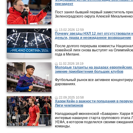
президент
Пост занял бывший первый заместитель пре
Зеленоградского округа Алексей Михальченко
13.02.2026 12:59
Почему звезды НХЛ 12 лет отсутствовали 
деньги, права и неожиданное возвращение
После долгого перерыва хоккеисты Национа
хоккейной лиги снова выступят на Олимпийск
года в Милане.
11.02.2026 18:19
Молодые таланты на радарах европейских 
зимние приобретения больших клубов
Футбольный рынок все активнее концентриру
дарованиях.
22.09.2025 10:58
Харри Кейн о важности попадания в перву
Лиги чемпионов
Нападающий мюнхенской «Баварии» Харри К
интервью накануне старта группового этапа 
УЕФА, в котором поделился своими ожидани
команды.