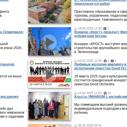
продолжается набор
фекта
Престижное образование в сфер
в.
туризма, управления, педагогики
юриспруденции, таможенного де
28.05.2025 12:56
1
на Олимпиаде:
Концерн «Крост» передаст Фи
кубометров бетона
льной
Концерн «КРОСТ» выступил жер
их играх 2026
строительстве крупнейшего хра
в Зеленограде.
24.03.2025 12:00
1
1
грандов:
Любимые мелодии мирового и 
исполнении оркестра Good Orc
ется на юных
29 марта 2025 года в культурно
состоится грандиозный концерт
оркестра Good Orchestra.
24.02.2025 12:07
10
ю восьмерку
Классы УМНИКУМ с английским
Мы совмещаем высокий уровень
ейн дал
индивидуальным подходом к во
Лиги чемпионов
ребенка.
ями и задачами
08.02.2025 06:41