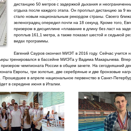
дистанцию 50 метров с задержкой дыхания и неограничен
отдыха после каждого этапа. Он проплыл дистанцию за 9 ми
стало новым национальным рекордом страны. Своего ближ
зеленоградец опередил почти на 18 секунд. Кроме того, Ев
призером в дисциплине «плавание в длину без ласт на зад
проплыв 161,1 метра, а также показал шестой и седьмой ре
видах программы.
Евгений Сауров окончил МИЭТ в 2016 году. Сейчас учится н
рьеры тренировался в бассейне МИЭТа у Вадима Макарычева. Впер
м призером чемпионата России в общем зачете. На сегодняшний ден
ионата Европы, три золотые, две серебряные и две бронзовые наг
ии. Прошедшее в апреле национальное первенство в Санкт-Петербур
дет в середине июня в Италии.