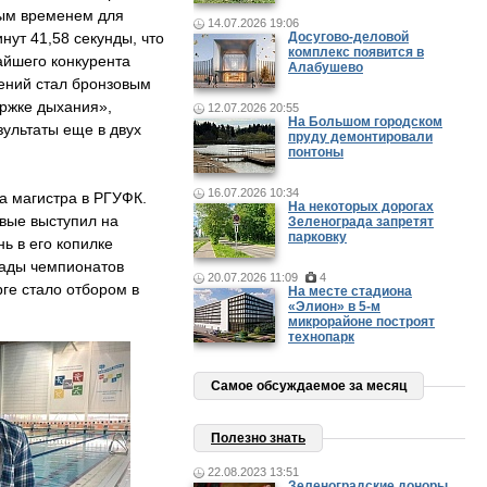
ным временем для
14.07.2026 19:06
нут 41,58 секунды, что
Досугово-деловой
комплекс появится в
айшего конкурента
Алабушево
гений стал бронзовым
ержке дыхания»,
12.07.2026 20:55
На Большом городском
зультаты еще в двух
пруду демонтировали
понтоны
16.07.2026 10:34
а магистра в РГУФК.
На некоторых дорогах
вые выступил на
Зеленограда запретят
парковку
ь в его копилке
рады чемпионатов
20.07.2026 11:09
4
ге стало отбором в
На месте стадиона
«Элион» в 5-м
микрорайоне построят
технопарк
Самое обсуждаемое за месяц
Полезно знать
22.08.2023 13:51
Зеленоградские доноры