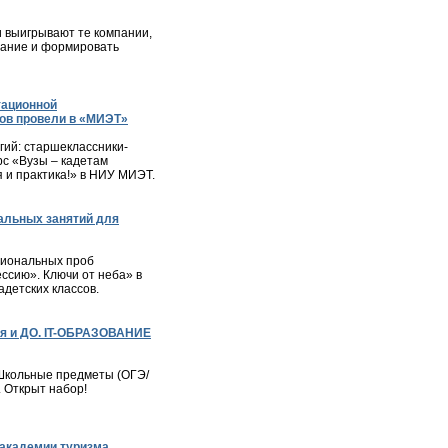
и выигрывают те компании,
мание и формировать
тационной
ов провели в «МИЭТ»
ий: старшеклассники-
с «Вузы – кадетам
я и практика!» в НИУ МИЭТ.
альных занятий для
сиональных проб
ессию». Ключи от неба» в
детских классов.
я и ДО. IT-ОБРАЗОВАНИЕ
– Школьные предметы (ОГЭ/
. Открыт набор!
академии туризма