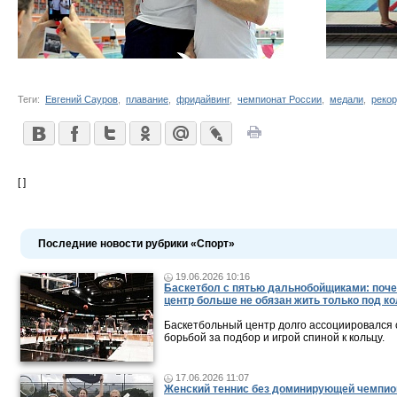
Теги:
Евгений Сауров
,
плавание
,
фридайвинг
,
чемпионат России
,
медали
,
реко
[ ]
Последние новости рубрики «Спорт»
19.06.2026 10:16
Баскетбол с пятью дальнобойщиками: поч
центр больше не обязан жить только под к
Баскетбольный центр долго ассоциировался с
борьбой за подбор и игрой спиной к кольцу.
17.06.2026 11:07
Женский теннис без доминирующей чемпио