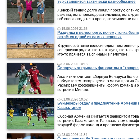
тур становится тактически разнообразнее
Женский теннис долго любил простую оптику:
ракетка, есть преследовательницы, есть круп
всё снова сводится к проверке чемпионки на 
15.06.2026 21:38
Разделка в велоспорте: почему гонка без 
остаётся одной из самых нервных
В групповой гонке велосипедист постоянно ч
соперников рядом: кто-то атакует, кто-то зак
кто-то прячется за спинами в пелотоне.
03.06.2026 10:13
Беларусь открылась фаворитом в "товарня
Аналитики считают сборную Беларуси более
победителем товарищеского матча против С
Разбираем коэффициенты, форму команд и 
встречи в Минске.
01.06.2026 10:52
Букмекеры отдали предпочтение Армении п
Казахстаном
Сборная Армении считается фаворитом тов
встречи с Казахстаном. Рассказываем о коэ
текущей форме команд и прогнозах букмекерс
23.03.2026 11:34
Федерацию регби Зеленограда возглавил 