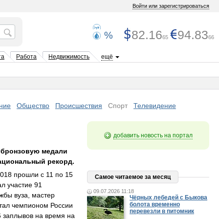
Войти или зарегистрироваться
82.16
94.83
%
65
66
та
Работа
Недвижимость
ещё
ние
Общество
Происшествия
Спорт
Телевидение
добавить новость на портал
 бронзовую медали
национальный рекорд.
018 прошли с 11 по 15
Самое читаемое за месяц
ал участие 91
09.07.2026 11:18
жбы вуза, мастер
Чёрных лебедей с Быкова
болота временно
стал чемпионом России
перевезли в питомник
6 заплывов на время на