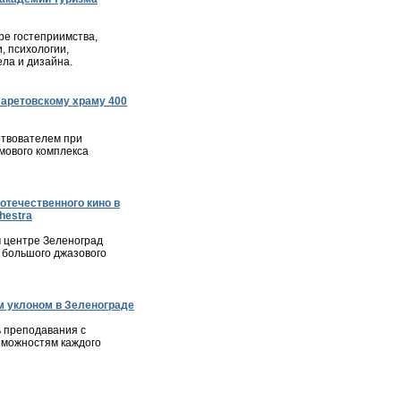
е гостеприимства,
, психологии,
ла и дизайна.
ларетовскому храму 400
твователем при
мового комплекса
отечественного кино в
hestra
м центре Зеленоград
 большого джазового
 уклоном в Зеленограде
 преподавания с
зможностям каждого