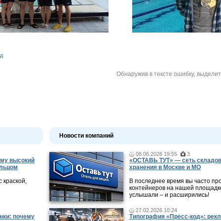
рд
Обнаружив в тексте ошибку, выдели
Новости компаний
08.06.2026 19:55
3
ему высокий
«ОСТАВЬ ТУТ» — сеть складов
ольцом
хранения в Москве и МО
 краской,
В последнее время вы часто пр
контейнеров на нашей площадке
услышали – и расширились!
27.02.2026 10:24
нки: почему
Типография «Пресс-код»: рекл