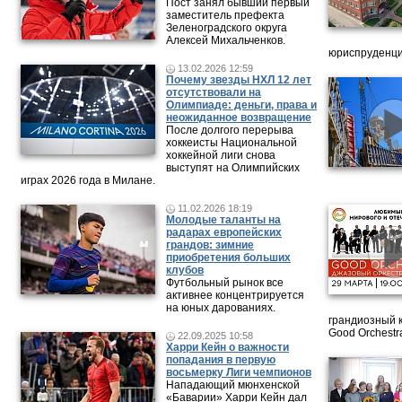
Пост занял бывший первый
заместитель префекта
Зеленоградского округа
Алексей Михальченков.
юриспруденци
13.02.2026 12:59
Почему звезды НХЛ 12 лет
отсутствовали на
Олимпиаде: деньги, права и
неожиданное возвращение
После долгого перерыва
хоккеисты Национальной
хоккейной лиги снова
выступят на Олимпийских
играх 2026 года в Милане.
11.02.2026 18:19
Молодые таланты на
радарах европейских
грандов: зимние
приобретения больших
клубов
Футбольный рынок все
активнее концентрируется
на юных дарованиях.
грандиозный 
Good Orchestr
22.09.2025 10:58
Харри Кейн о важности
попадания в первую
восьмерку Лиги чемпионов
Нападающий мюнхенской
«Баварии» Харри Кейн дал