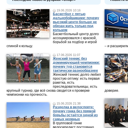
19.06.2026 10:16
Баскетбол с пятью
дальнобойщиками: почему
высокий центр больше не
обязан жить только под
кольцом
Баскетбольный центр долго
ассоциировался с краской,
борьбой за подбор и игрой
спиной к кольцу.
– и расширили
17.06.2026 11:07
Женский теннис без
доминирующей чемпионки:
почему тур становится
тактически разнообразнее
Женский теннис долго любил
простую оптику: есть первая
ракетка, есть
преследовательницы, есть
крупный турнир, где всё снова сводится к проверке
доверие.
чемпионки на прочность.
15.06.2026 21:38
Разделка в велоспорте:
почему гонка без прямой
борьбы остаётся одной из
самых нервных
В групповой гонке
велосипедист постоянно