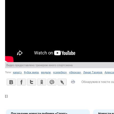
Видео предоставлено тренером юного спортсмена
Теги:
каратэ
,
Кубок мира
,
медали
,
«серебро»
,
«бронза»
,
Линар Тагиров
,
Алекса
Обнаружив в тексте о
[ ]
Последние новости рубрики «Спорт»
Новости к