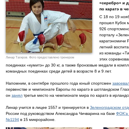
«серебро» и 
по каратэ в ч
С 18 по 19 ноя
прошел Кубок м
926 спортсмено
порталу «Зеле
каратэномичи Р
летний воспита
из команды «Ти
Линар Тагиров. Фото предоставлено тренером
этих соревнов
поединках «кумитэ» до 30 кг, а также бронзовые медали в компл
командных поединках среди детей в возрасте 8 и 9 лет.
Напомним, в сентябре прошлого года юный спортсмен
завоева
первенстве и чемпионате Европы по каратэ в шотландском Глазг
он
занял
третье место на чемпионате мира по каратэ в ирландс
Линар учится в лицее 1557 и тренируется в
Зеленоградском от
России под руководством Александра Чичварина на базе
ФОК'а
№1194
в 15 микрорайоне.