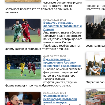
чувствует соперников рядом:
кто-то атакует, кто-то
прошли интен
закрывает просвет, кто-то прячется за спинами в
Робототехника
пелотоне.
03.06.2026 10:13
Беларусь открылась
фаворитом в "товарняке" с
Сирией
Аналитики считают сборную
Беларуси более вероятным
победителем товарищеского
матча против Сирии.
Разбираем коэффициенты,
воспитанников
форму команд и ожидания от встречи в Минске.
01.06.2026 10:52
Букмекеры отдали
предпочтение Армении
перед игрой с Казахстаном
Сборная Армении считается
фаворитом товарищеской
встречи с Казахстаном.
Рассказываем о
коэффициентах, текущей
Открыт набор
форме команд и прогнозах букмекерского рынка.
23.03.2026 11:34
Федерацию регби
Зеленограда возглавил
новый президент