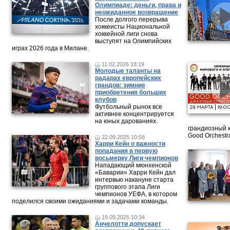
Олимпиаде: деньги, права и
неожиданное возвращение
После долгого перерыва
хоккеисты Национальной
хоккейной лиги снова
выступят на Олимпийских
играх 2026 года в Милане.
11.02.2026 18:19
Молодые таланты на
радарах европейских
грандов: зимние
приобретения больших
клубов
Футбольный рынок все
активнее концентрируется
на юных дарованиях.
грандиозный 
Good Orchestr
22.09.2025 10:58
Харри Кейн о важности
попадания в первую
восьмерку Лиги чемпионов
Нападающий мюнхенской
«Баварии» Харри Кейн дал
интервью накануне старта
группового этапа Лиги
чемпионов УЕФА, в котором
поделился своими ожиданиями и задачами команды.
19.09.2025 10:34
Анчелотти допускает