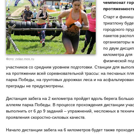
чемпионат гор
протяженность
Старт и финиш
триатлону буде
городского пру
пакетов распол
организаторы 
по двум дисцип
километра для
Фото: zelao.mos.ru
физической под
участников со средним уровнем подготовки. Станции для выпол
на протяжении всей соревновательной трассы: на песчаных пл
парка Победы, на грунтовых дорожках леса и на асфальтирова
преграды не предусмотрены.
Дистанция забега на 2 километра пройдет вдоль берега Большог
аллеям парка Победы. В процессе прохождения дистанции уча
выполнить от 6 до 9 заданий – упражнений, несложных в техни
проявления скоростно-силовых качеств.
Начало дистанции забега на 6 километров будет также проходит