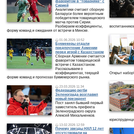
фаворитом в "товарняке" с
Сирией
Аналитики считают сборную
Беларуси более вероятным
победителем товарищеского
матча против Сирии.
Разбираем коэффициенты,
воспитанников
форму команд и ожидания от встречи в Минске.
01.06.2026 10:52
Букмекеры отдали
предпочтение Армении
перед игрой с Казахстаном
Сборная Армении считается
фаворитом товарищеской
встречи с Казахстаном.
Рассказываем о
коэффициентах, текущей
Открыт набор
форме команд и прогнозах букмекерского рынка.
23.03.2026 11:34
Федерацию регби
Зеленограда возглавил
новый президент
Пост занял бывший первый
заместитель префекта
Зеленоградского округа
Алексей Михальченков.
юриспруденци
13.02.2026 12:59
Почему звезды НХЛ 12 лет
отсутствовали на