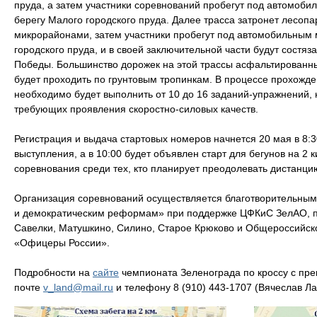
пруда, а затем участники соревнований пробегут под автомоби
берегу Малого городского пруда. Далее трасса затронет лесопа
микрорайонами, затем участники пробегут под автомобильным 
городского пруда, и в своей заключительной части будут состяз
Победы. Большинство дорожек на этой трассы асфальтированные
будет проходить по грунтовым тропинкам. В процессе прохожд
необходимо будет выполнить от 10 до 16 заданий-упражнений, 
требующих проявления скоростно-силовых качеств.
Регистрация и выдача стартовых номеров начнется 20 мая в 8:3
выступления, а в 10:00 будет объявлен старт для бегунов на 2 
соревнования среди тех, кто планирует преодолевать дистанци
Организация соревнований осуществляется благотворительны
и демократическим реформам» при поддержке ЦФКиС ЗелАО, п
Савелки, Матушкино, Силино, Старое Крюково и Общероссийск
«Офицеры России».
Подробности на
сайте
чемпионата Зеленограда по кроссу с пре
почте
v_land@mail.ru
и телефону 8 (910) 443-1707 (Вячеслав Л