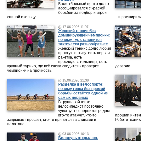
Баскетбольный центр долго
ассоциировался с краской,
борьбой за подбор и игрой
спиной к кольцу.
– и расширили
17.06.2026 11:07
Женский теннис без
доминирующей чемпионки:
почему тур становится
тактически разнообразнее
Женский теннис долго любил
простую оптику: есть первая
ракетка, есть
преследовательницы, есть
крупный турнир, где всё снова сводится к проверке
доверие.
чемпионки на прочность.
15.06.2026 21:38
Разделка в велоспорте:
почему гонка без прямой
борьбы остаётся одной из
самых нервных
В групповой гонке
велосипедист постоянно
чувствует соперников рядом:
кто-то атакует, кто-то
прошли интен
закрывает просвет, кто-то прячется за спинами в
Робототехника
пелотоне.
03.06.2026 10:13
Беларусь открылась