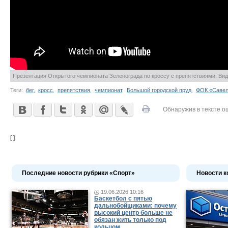
Презентация Открытого чемпионата Зеленограда по кроссу с препятствиями. Вид
Теги:
бег
,
кросс
,
препятствия
,
чемпионат
,
Большой городской пруд
,
ФОК «Савел
Обнаружив в тексте о
[ ]
Последние новости рубрики «Спорт»
Новости к
19.06.2026 10:16
Баскетбол с пятью
дальнобойщиками: почему
высокий центр больше не
обязан жить только под
кольцом