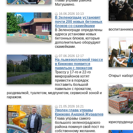
главы управы района
Матушкино.
16.06.2026 10:13
В Зеленограде установят
почти 200 новых бетонных
блоков со скамейками
воспитанников
В Зеленограде определены
адреса установки новых
бетонных блоков, которые
дополнительно оборудуют
скамейками.
07.06.2026 12:17
На лыжероллерной трассе
в Крюково появится
павильон с прокатом
Трассу у 17-го и 22-го
Открыт набор
микрорайонов хотят
привести в порядок:
поставить большой
павильон с прокатом,
раздевалкой, туалетом, медпунктом, сервисной зоной и
гаражом.
21.05.2026 16:21
Уволен глава управы
Крюково Андрей Журавлев
Глава управы самого
юриспруденци
большого зеленоградского
района покинул свой пост по
собственному желанию.