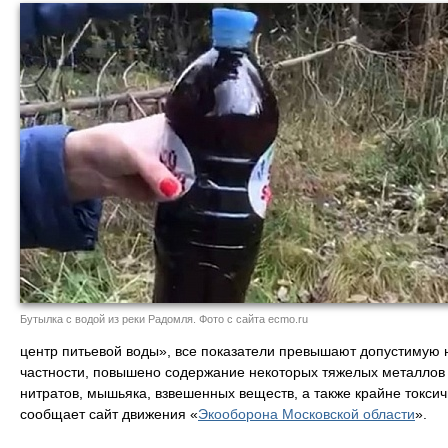
Бутылка с водой из реки Радомля. Фото с сайта ecmo.ru
центр питьевой воды», все показатели превышают допустимую но
частности, повышено содержание некоторых тяжелых металлов 
нитратов, мышьяка, взвешенных веществ, а также крайне токсич
сообщает сайт движения «
Экооборона Московской области
».