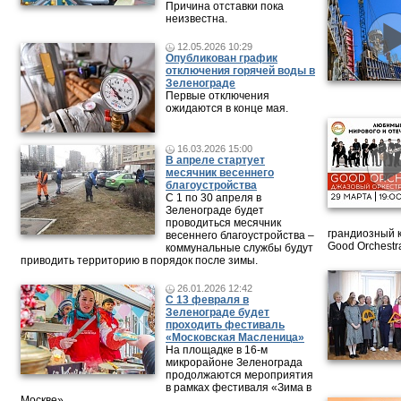
Причина отставки пока
неизвестна.
12.05.2026 10:29
Опубликован график
отключения горячей воды в
Зеленограде
Первые отключения
ожидаются в конце мая.
16.03.2026 15:00
В апреле стартует
месячник весеннего
благоустройства
С 1 по 30 апреля в
Зеленограде будет
проводиться месячник
грандиозный 
весеннего благоустройства –
Good Orchestr
коммунальные службы будут
приводить территорию в порядок после зимы.
26.01.2026 12:42
С 13 февраля в
Зеленограде будет
проходить фестиваль
«Московская Масленица»
На площадке в 16-м
микрорайоне Зеленограда
продолжаются мероприятия
в рамках фестиваля «Зима в
Москве».