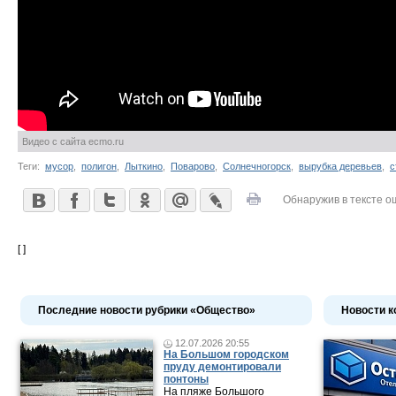
Видео с сайта ecmo.ru
Теги:
мусор
,
полигон
,
Лыткино
,
Поварово
,
Солнечногорск
,
вырубка деревьев
,
с
Обнаружив в тексте о
[ ]
Последние новости рубрики «Общество»
Новости к
12.07.2026 20:55
На Большом городском
пруду демонтировали
понтоны
На пляже Большого