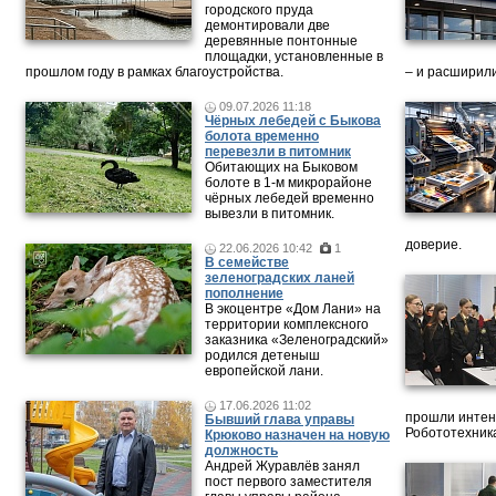
городского пруда
демонтировали две
деревянные понтонные
площадки, установленные в
прошлом году в рамках благоустройства.
– и расширили
09.07.2026 11:18
Чёрных лебедей с Быкова
болота временно
перевезли в питомник
Обитающих на Быковом
болоте в 1-м микрорайоне
чёрных лебедей временно
вывезли в питомник.
доверие.
22.06.2026 10:42
1
В семействе
зеленоградских ланей
пополнение
В экоцентре «Дом Лани» на
территории комплексного
заказника «Зеленоградский»
родился детеныш
европейской лани.
17.06.2026 11:02
прошли интен
Бывший глава управы
Робототехника
Крюково назначен на новую
должность
Андрей Журавлёв занял
пост первого заместителя